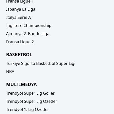
Fransa Ligue 1
İspanya La Liga
İtalya Serie A
İngiltere Championship
Almanya 2. Bundesliga
Fransa Ligue 2
Galatasaray'dan orta saha hamlesi! İşte günün
BASKETBOL
transfer haberleri (23.07.2025)
Türkiye Sigorta Basketbol Süper Ligi
NBA
MULTİMEDYA
Trendyol Süper Lig Goller
Trendyol Süper Lig Özetler
Trendyol 1. Lig Özetler