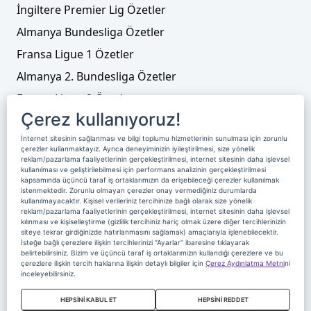
İngiltere Premier Lig Özetler
Almanya Bundesliga Özetler
Beşiktaş'tan sağ bek taarruzu! İşte günün
Fransa Ligue 1 Özetler
transfer haberleri (22.07.2025)
Almanya 2. Bundesliga Özetler
Fransa Ligue 2 Özetler
Çerez kullanıyoruz!
Tenis
İnternet sitesinin sağlanması ve bilgi toplumu hizmetlerinin sunulması için zorunlu
Video Liste
çerezler kullanmaktayız. Ayrıca deneyiminizin iyileştirilmesi, size yönelik
reklam/pazarlama faaliyetlerinin gerçekleştirilmesi, internet sitesinin daha işlevsel
Foto Galeriler
kullanılması ve geliştirilebilmesi için performans analizinin gerçekleştirilmesi
kapsamında üçüncü taraf iş ortaklarımızın da erişebileceği çerezler kullanılmak
istenmektedir. Zorunlu olmayan çerezler onay vermediğiniz durumlarda
kullanılmayacaktır. Kişisel verileriniz tercihinize bağlı olarak size yönelik
Üyelik
Yayın Akışı
Reklam
Site Sözleşmesi
reklam/pazarlama faaliyetlerinin gerçekleştirilmesi, internet sitesinin daha işlevsel
kılınması ve kişiselleştirme (gizlilik tercihiniz hariç olmak üzere diğer tercihlerinizin
Künye ve İletişim
Çerez Politikası
siteye tekrar girdiğinizde hatırlanmasını sağlamak) amaçlarıyla işlenebilecektir.
İsteğe bağlı çerezlere ilişkin tercihlerinizi “Ayarlar” ibaresine tıklayarak
Çerez Yönetimi
Veri Sahibi Başvuru Formu
Kartal transferde büyük oynuyor! İşte günün
belirtebilirsiniz. Bizim ve üçüncü taraf iş ortaklarımızın kullandığı çerezlere ve bu
çerezlere ilişkin tercih haklarına ilişkin detaylı bilgiler için
Çerez Aydınlatma Metni
ni
transfer haberleri (14.07.2025)
Nereden İzlerim
inceleyebilirsiniz.
Copyright 2020 Digiturk Bu siteyi kullanarak sözleşmeyi kabul etmiş
HEPSİNİ KABUL ET
HEPSİNİ REDDET
sayılırsınız.