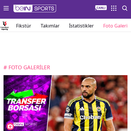
umu
Fikstür
Takımlar
İstatistikler
Foto Galeri
# FOTO GALERİLER