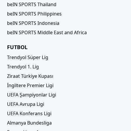
beIN SPORTS Thailand
beIN SPORTS Philippines
İşte Trabzonspor - Corendon Alanyaspor
beIN SPORTS Indonesia
maçından öne çıkan notlar
beIN SPORTS Middle East and Africa
FUTBOL
Trendyol Süper Lig
Trendyol 1. Lig
Ziraat Türkiye Kupası
İngiltere Premier Ligi
UEFA Şampiyonlar Ligi
UEFA Avrupa Ligi
Fatih Tekke, Trabzonspor'da bir ilki başardı!
UEFA Konferans Ligi
Almanya Bundesliga