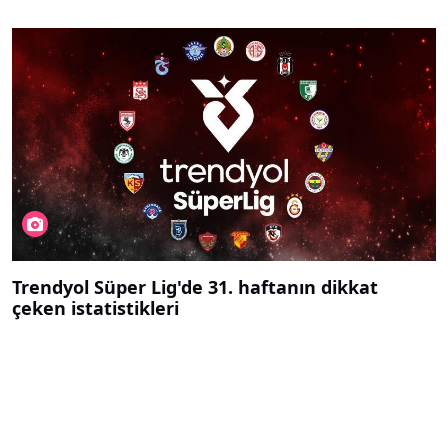
Trendyol Süper Lig'de 31. haftanın dikkat
çeken istatistikleri