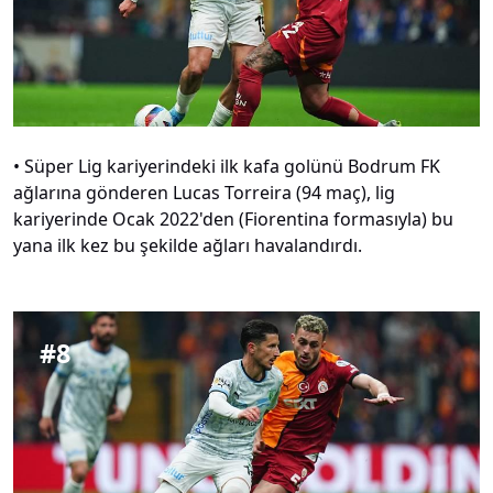
• Süper Lig kariyerindeki ilk kafa golünü Bodrum FK
ağlarına gönderen Lucas Torreira (94 maç), lig
kariyerinde Ocak 2022'den (Fiorentina formasıyla) bu
yana ilk kez bu şekilde ağları havalandırdı.
#
8