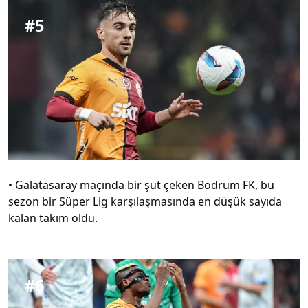
#
5
• Galatasaray maçında bir şut çeken Bodrum FK, bu
sezon bir Süper Lig karşılaşmasında en düşük sayıda
kalan takım oldu.
#
6