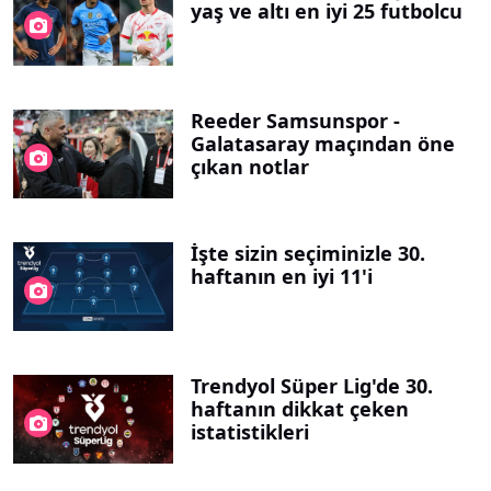
yaş ve altı en iyi 25 futbolcu
Reeder Samsunspor -
Galatasaray maçından öne
çıkan notlar
İşte sizin seçiminizle 30.
haftanın en iyi 11'i
Trendyol Süper Lig'de 30.
haftanın dikkat çeken
istatistikleri