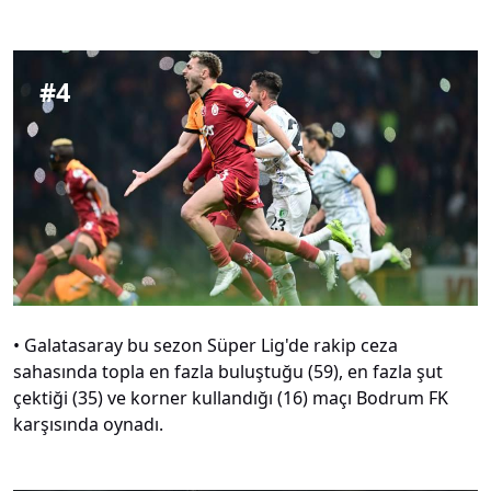
#
4
• Galatasaray bu sezon Süper Lig'de rakip ceza
sahasında topla en fazla buluştuğu (59), en fazla şut
çektiği (35) ve korner kullandığı (16) maçı Bodrum FK
karşısında oynadı.