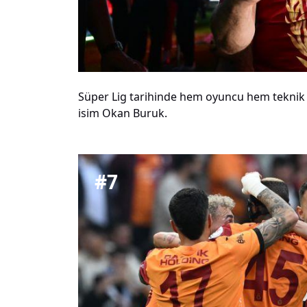
Süper Lig tarihinde hem oyuncu hem teknik 
isim Okan Buruk.
#
7