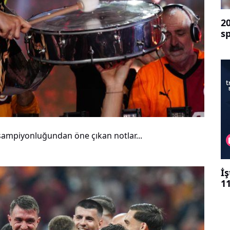
2
sp
 şampiyonluğundan öne çıkan notlar...
İş
11