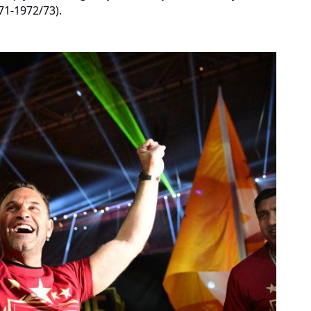
71-1972/73).