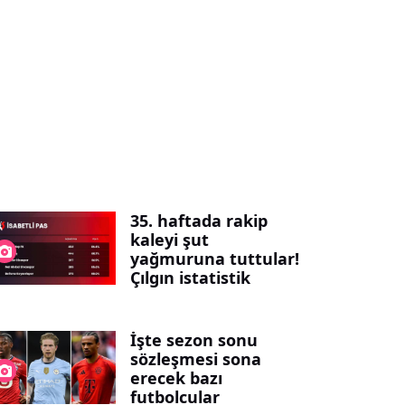
35. haftada rakip
kaleyi şut
yağmuruna tuttular!
Çılgın istatistik
İşte sezon sonu
sözleşmesi sona
erecek bazı
futbolcular