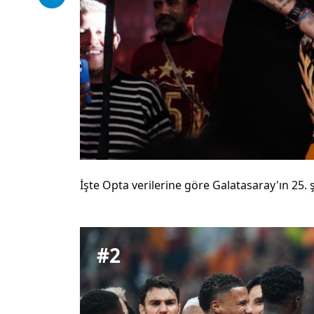
İşte Opta verilerine göre Galatasaray'ın 25.
#
2