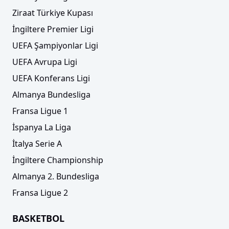
Ziraat Türkiye Kupası
Filenin Efeleri, Milletler Ligi'ne veda etti!
İngiltere Premier Ligi
UEFA Şampiyonlar Ligi
UEFA Avrupa Ligi
UEFA Konferans Ligi
Almanya Bundesliga
Fransa Ligue 1
İspanya La Liga
İtalya Serie A
Galatasaray Daikin, Eylül Karadaş'ı renklerine
İngiltere Championship
bağladı
Almanya 2. Bundesliga
Fransa Ligue 2
BASKETBOL