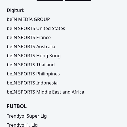
Digiturk
beIN MEDIA GROUP
beIN SPORTS United States
beIN SPORTS France
beIN SPORTS Australia
Galatasaray Daikin'de iç transfer hamlesi!
beIN SPORTS Hong Kong
beIN SPORTS Thailand
beIN SPORTS Philippines
beIN SPORTS Indonesia
beIN SPORTS Middle East and Africa
FUTBOL
Trendyol Süper Lig
Trendyol 1. Lig