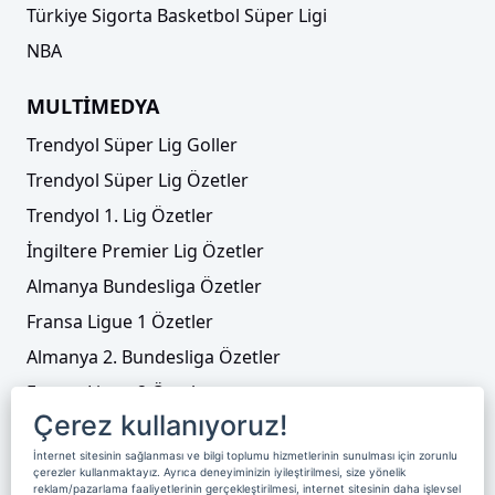
Türkiye Sigorta Basketbol Süper Ligi
NBA
MULTİMEDYA
Trendyol Süper Lig Goller
Şampiyon Filenin Sultanları için karşılama
Trendyol Süper Lig Özetler
töreni! İşte ilk açıklamalar
Trendyol 1. Lig Özetler
İngiltere Premier Lig Özetler
Almanya Bundesliga Özetler
Fransa Ligue 1 Özetler
Almanya 2. Bundesliga Özetler
Fransa Ligue 2 Özetler
Çerez kullanıyoruz!
Tenis
İnternet sitesinin sağlanması ve bilgi toplumu hizmetlerinin sunulması için zorunlu
Video Liste
çerezler kullanmaktayız. Ayrıca deneyiminizin iyileştirilmesi, size yönelik
reklam/pazarlama faaliyetlerinin gerçekleştirilmesi, internet sitesinin daha işlevsel