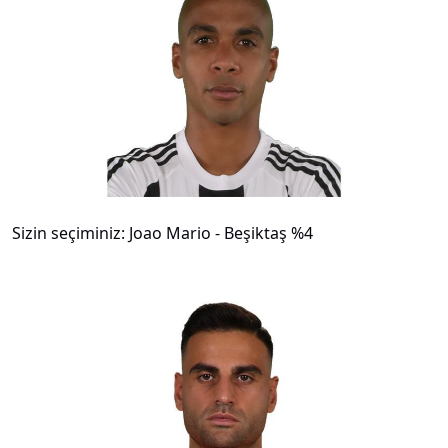
#
18
Sizin seçiminiz: Joao Mario - Beşiktaş %4
#
19