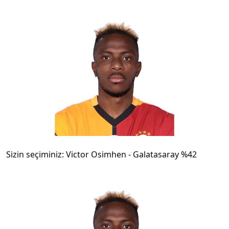
#
22
Sizin seçiminiz: Victor Osimhen - Galatasaray %42
#
23