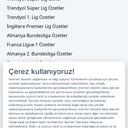
Trendyol Süper Lig Özetler
Trendyol 1. Lig Özetler
İngiltere Premier Lig Özetler
Almanya Bundesliga Özetler
Fransa Ligue 1 Özetler
Almanya 2. Bundesliga Özetler
Fransa Ligue 2 Özetler
Çerez kullanıyoruz!
Tenis
İnternet sitesinin sağlanması ve bilgi toplumu hizmetlerinin sunulması için zorunlu
Video Liste
çerezler kullanmaktayız. Ayrıca deneyiminizin iyileştirilmesi, size yönelik
reklam/pazarlama faaliyetlerinin gerçekleştirilmesi, internet sitesinin daha işlevsel
Foto Galeriler
kullanılması ve geliştirilebilmesi için performans analizinin gerçekleştirilmesi
kapsamında üçüncü taraf iş ortaklarımızın da erişebileceği çerezler kullanılmak
istenmektedir. Zorunlu olmayan çerezler onay vermediğiniz durumlarda
Üyelik
Yayın Akışı
Reklam
Site Sözleşmesi
kullanılmayacaktır. Kişisel verileriniz tercihinize bağlı olarak size yönelik
reklam/pazarlama faaliyetlerinin gerçekleştirilmesi, internet sitesinin daha işlevsel
kılınması ve kişiselleştirme (gizlilik tercihiniz hariç olmak üzere diğer tercihlerinizin
Künye ve İletişim
Çerez Politikası
siteye tekrar girdiğinizde hatırlanmasını sağlamak) amaçlarıyla işlenebilecektir.
İsteğe bağlı çerezlere ilişkin tercihlerinizi “Ayarlar” ibaresine tıklayarak
Çerez Yönetimi
Veri Sahibi Başvuru Formu
belirtebilirsiniz. Bizim ve üçüncü taraf iş ortaklarımızın kullandığı çerezlere ve bu