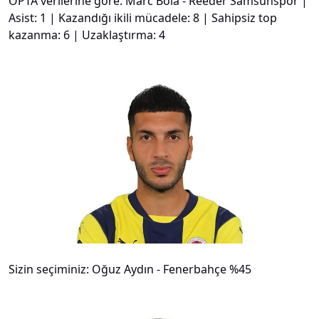
OPTA verilerine göre: Marc Bola - Reeder Samsunspor |
Asist: 1 | Kazandığı ikili mücadele: 8 | Sahipsiz top
kazanma: 6 | Uzaklaştırma: 4
#
12
Sizin seçiminiz: Oğuz Aydın - Fenerbahçe %45