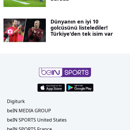
Dünyanın en iyi 10
golcüsünü listelediler!
Türkiye'den tek isim var
Digiturk
beIN MEDIA GROUP
beIN SPORTS United States
beIN SPORTS France