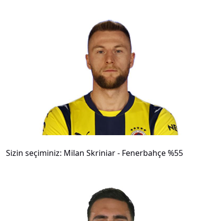
#
8
Sizin seçiminiz: Milan Skriniar - Fenerbahçe %55
#
9