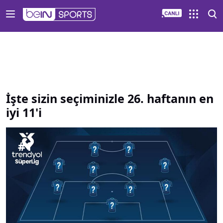
İşte sizin seçiminizle 26 haftanın en iyi 11 i | beIN SPORTS 
İşte sizin seçiminizle 26. haftanın en
iyi 11'i
#
1