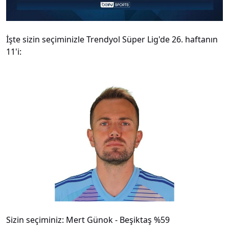
İşte sizin seçiminizle Trendyol Süper Lig'de 26. haftanın
11'i:
#
2
Sizin seçiminiz: Mert Günok - Beşiktaş %59