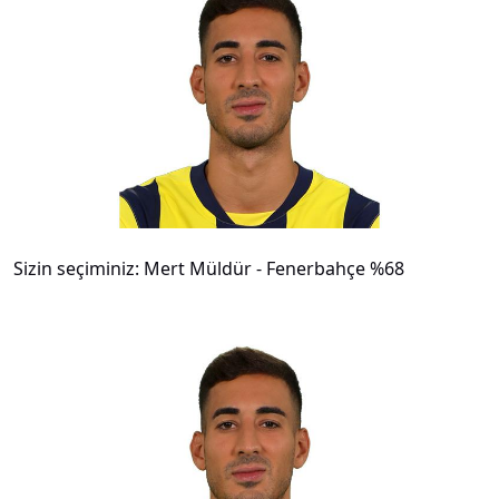
#
4
Sizin seçiminiz: Mert Müldür - Fenerbahçe %68
#
5