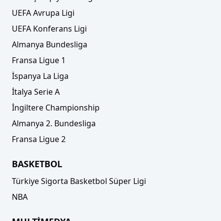
UEFA Avrupa Ligi
UEFA Konferans Ligi
Almanya Bundesliga
Fransa Ligue 1
İspanya La Liga
İtalya Serie A
Trendyol Süper Lig ekibinin transfer yasağı
İngiltere Championship
kaldırıldı!
Almanya 2. Bundesliga
Fransa Ligue 2
BASKETBOL
Türkiye Sigorta Basketbol Süper Ligi
NBA