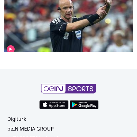
TFF resmen açıkladı! İngiliz hakem göreve
başladı
Digiturk
beIN MEDIA GROUP