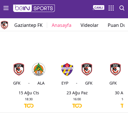
Gaziantep FK
Anasayfa
Videolar
Puan Du
GFK
-
ALA
EYP
-
GFK
GFK
-
15 Ağu Cts
23 Ağu Paz
30 Ağu
18:30
16:00
16:0