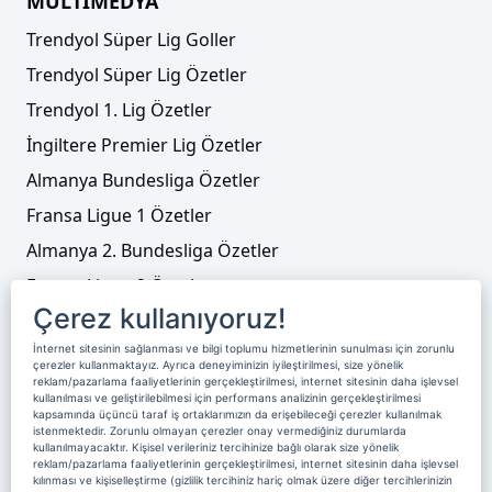
MULTİMEDYA
Trendyol Süper Lig Goller
Yabancı kuralı açıklaması! TFF kararını verdi
Trendyol Süper Lig Özetler
Trendyol 1. Lig Özetler
İngiltere Premier Lig Özetler
Almanya Bundesliga Özetler
Fransa Ligue 1 Özetler
Almanya 2. Bundesliga Özetler
Fransa Ligue 2 Özetler
Çerez kullanıyoruz!
Tenis
İnternet sitesinin sağlanması ve bilgi toplumu hizmetlerinin sunulması için zorunlu
Video Liste
çerezler kullanmaktayız. Ayrıca deneyiminizin iyileştirilmesi, size yönelik
Mirel Radoi: "Bir aylık sürede acı çekeceğiz
reklam/pazarlama faaliyetlerinin gerçekleştirilmesi, internet sitesinin daha işlevsel
Foto Galeriler
kullanılması ve geliştirilebilmesi için performans analizinin gerçekleştirilmesi
ama..."
kapsamında üçüncü taraf iş ortaklarımızın da erişebileceği çerezler kullanılmak
istenmektedir. Zorunlu olmayan çerezler onay vermediğiniz durumlarda
kullanılmayacaktır. Kişisel verileriniz tercihinize bağlı olarak size yönelik
Üyelik
Yayın Akışı
Reklam
Site Sözleşmesi
reklam/pazarlama faaliyetlerinin gerçekleştirilmesi, internet sitesinin daha işlevsel
kılınması ve kişiselleştirme (gizlilik tercihiniz hariç olmak üzere diğer tercihlerinizin
Künye ve İletişim
Çerez Politikası