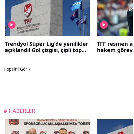
Trendyol Süper Lig'de yenilikler
TFF resmen açı
açıklandı! Gol çizgisi, çipli top...
hakem göreve
Hepsini Gör
# HABERLER