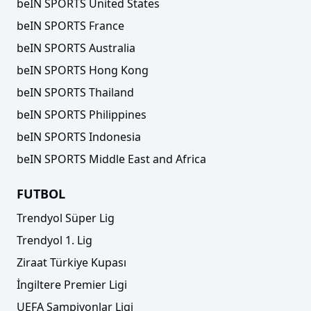
beIN SPORTS United States
beIN SPORTS France
beIN SPORTS Australia
Trendyol Süper Lig'de yeni sezonun ismi belli
oldu
beIN SPORTS Hong Kong
beIN SPORTS Thailand
beIN SPORTS Philippines
beIN SPORTS Indonesia
beIN SPORTS Middle East and Africa
FUTBOL
Trendyol Süper Lig
Trendyol 1. Lig
Ziraat Türkiye Kupası
Gaziantep FK’den 7 transfer birden!
İngiltere Premier Ligi
UEFA Şampiyonlar Ligi