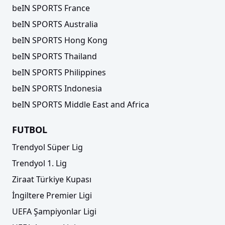
beIN SPORTS France
Trendyol Süper Lig'de yenilikler açıklandı! Gol
beIN SPORTS Australia
çizgisi, çipli top...
beIN SPORTS Hong Kong
beIN SPORTS Thailand
beIN SPORTS Philippines
beIN SPORTS Indonesia
beIN SPORTS Middle East and Africa
FUTBOL
Trendyol Süper Lig
Trendyol 1. Lig
TFF resmen açıkladı! İngiliz hakem göreve
Ziraat Türkiye Kupası
başladı
İngiltere Premier Ligi
UEFA Şampiyonlar Ligi