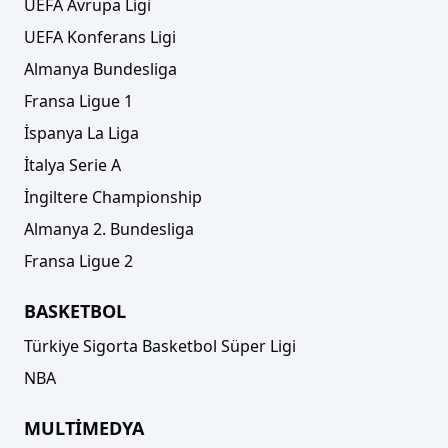
UEFA Avrupa Ligi
UEFA Konferans Ligi
Almanya Bundesliga
Fransa Ligue 1
İspanya La Liga
İtalya Serie A
Trendyol Süper Lig'de yeni sezonun ismi belli
İngiltere Championship
oldu
Almanya 2. Bundesliga
Fransa Ligue 2
BASKETBOL
Türkiye Sigorta Basketbol Süper Ligi
NBA
MULTİMEDYA