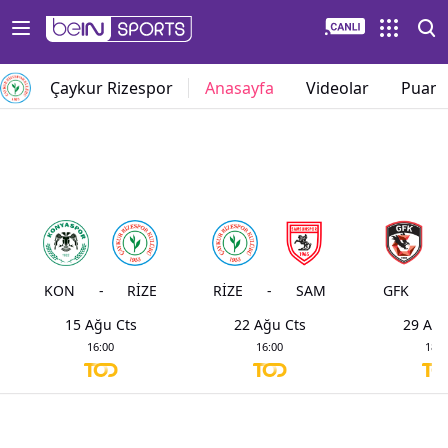
Çaykur Rizespor
Anasayfa
Videolar
Puan
KON
-
RİZE
RİZE
-
SAM
GFK
-
15 Ağu Cts
22 Ağu Cts
29 Ağu
16:00
16:00
18:3