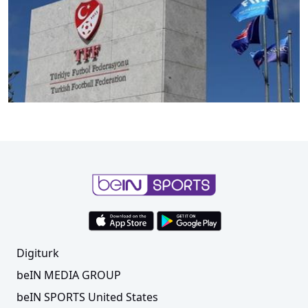
Trendyol Süper Lig'de 2. ve 3. hafta programları
açıklandı
Digiturk
beIN MEDIA GROUP
beIN SPORTS United States