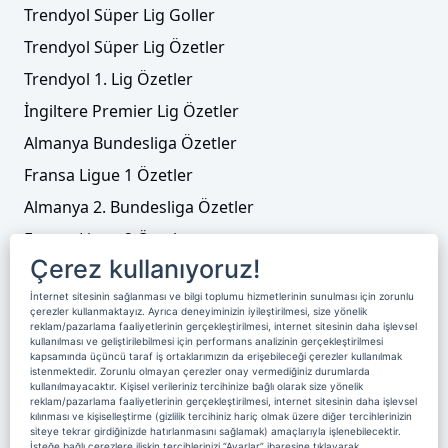
Trendyol Süper Lig Goller
Trendyol Süper Lig ekibinden Martial
Trendyol Süper Lig Özetler
açıklaması
Trendyol 1. Lig Özetler
İngiltere Premier Lig Özetler
Almanya Bundesliga Özetler
Fransa Ligue 1 Özetler
Almanya 2. Bundesliga Özetler
Fransa Ligue 2 Özetler
Çerez kullanıyoruz!
Tenis
İnternet sitesinin sağlanması ve bilgi toplumu hizmetlerinin sunulması için zorunlu
Video Liste
çerezler kullanmaktayız. Ayrıca deneyiminizin iyileştirilmesi, size yönelik
reklam/pazarlama faaliyetlerinin gerçekleştirilmesi, internet sitesinin daha işlevsel
Foto Galeriler
kullanılması ve geliştirilebilmesi için performans analizinin gerçekleştirilmesi
Çaykur Rizespor, Erdem Canpolat'ı kiralık
kapsamında üçüncü taraf iş ortaklarımızın da erişebileceği çerezler kullanılmak
gönderdi
istenmektedir. Zorunlu olmayan çerezler onay vermediğiniz durumlarda
kullanılmayacaktır. Kişisel verileriniz tercihinize bağlı olarak size yönelik
Üyelik
Yayın Akışı
Reklam
Site Sözleşmesi
reklam/pazarlama faaliyetlerinin gerçekleştirilmesi, internet sitesinin daha işlevsel
kılınması ve kişiselleştirme (gizlilik tercihiniz hariç olmak üzere diğer tercihlerinizin
Künye ve İletişim
Çerez Politikası
siteye tekrar girdiğinizde hatırlanmasını sağlamak) amaçlarıyla işlenebilecektir.
İsteğe bağlı çerezlere ilişkin tercihlerinizi “Ayarlar” ibaresine tıklayarak