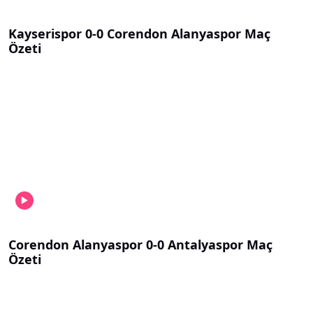
Kayserispor 0-0 Corendon Alanyaspor Maç
Özeti
Corendon Alanyaspor 0-0 Antalyaspor Maç
Özeti