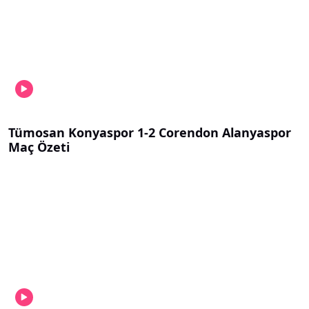
Tümosan Konyaspor 1-2 Corendon Alanyaspor
Maç Özeti