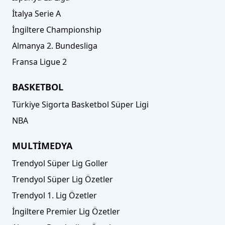
İtalya Serie A
İngiltere Championship
İşte Trendyol Süper Lig'in en istikrarlı
Almanya 2. Bundesliga
futbolcusu!
Fransa Ligue 2
BASKETBOL
Türkiye Sigorta Basketbol Süper Ligi
NBA
MULTİMEDYA
Trendyol Süper Lig Goller
Trendyol Süper Lig Özetler
TFF yabancı kuralını resmen açıkladı!
Trendyol 1. Lig Özetler
İngiltere Premier Lig Özetler