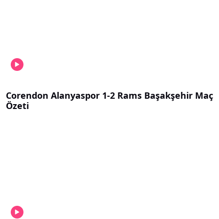
Corendon Alanyaspor 1-2 Rams Başakşehir Maç
Özeti