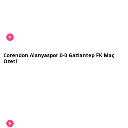
Corendon Alanyaspor 0-0 Gaziantep FK Maç
Özeti