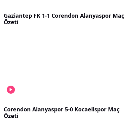
Gaziantep FK 1-1 Corendon Alanyaspor Maç
Özeti
Corendon Alanyaspor 5-0 Kocaelispor Maç
Özeti