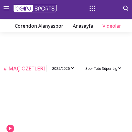
Corendon Alanyaspor
Anasayfa
Videolar
# MAÇ ÖZETLERİ
2025/2026
Spor Toto Süper Lig