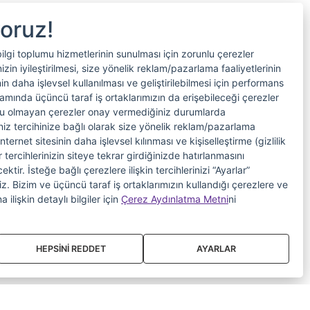
yoruz!
bilgi toplumu hizmetlerinin sunulması için zorunlu çerezler
in iyileştirilmesi, size yönelik reklam/pazarlama faaliyetlerinin
nin daha işlevsel kullanılması ve geliştirilebilmesi için performans
samında üçüncü taraf iş ortaklarımızın da erişebileceği çerezler
nlu olmayan çerezler onay vermediğiniz durumlarda
riniz tercihinize bağlı olarak size yönelik reklam/pazarlama
internet sitesinin daha işlevsel kılınması ve kişiselleştirme (gizlilik
 tercihlerinizin siteye tekrar girdiğinizde hatırlanmasını
tir. İsteğe bağlı çerezlere ilişkin tercihlerinizi “Ayarlar”
iniz. Bizim ve üçüncü taraf iş ortaklarımızın kullandığı çerezlere ve
a ilişkin detaylı bilgiler için
Çerez Aydınlatma Metni
ni
HEPSİNİ REDDET
AYARLAR