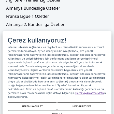
Almanya Bundesliga Özetler
Fransa Ligue 1 Özetler
Almanya 2. Bundesliga Özetler
Fransa Ligue 2 Özetler
Çerez kullanıyoruz!
Tenis
İnternet sitesinin sağlanması ve bilgi toplumu hizmetlerinin sunulması için zorunlu
Video Liste
çerezler kullanmaktayız. Ayrıca deneyiminizin iyileştirilmesi, size yönelik
reklam/pazarlama faaliyetlerinin gerçekleştirilmesi, internet sitesinin daha işlevsel
Foto Galeriler
kullanılması ve geliştirilebilmesi için performans analizinin gerçekleştirilmesi
kapsamında üçüncü taraf iş ortaklarımızın da erişebileceği çerezler kullanılmak
istenmektedir. Zorunlu olmayan çerezler onay vermediğiniz durumlarda
Üyelik
Yayın Akışı
Reklam
Site Sözleşmesi
kullanılmayacaktır. Kişisel verileriniz tercihinize bağlı olarak size yönelik
reklam/pazarlama faaliyetlerinin gerçekleştirilmesi, internet sitesinin daha işlevsel
kılınması ve kişiselleştirme (gizlilik tercihiniz hariç olmak üzere diğer tercihlerinizin
Künye ve İletişim
Çerez Politikası
siteye tekrar girdiğinizde hatırlanmasını sağlamak) amaçlarıyla işlenebilecektir.
İsteğe bağlı çerezlere ilişkin tercihlerinizi “Ayarlar” ibaresine tıklayarak
Çerez Yönetimi
Veri Sahibi Başvuru Formu
belirtebilirsiniz. Bizim ve üçüncü taraf iş ortaklarımızın kullandığı çerezlere ve bu
çerezlere ilişkin tercih haklarına ilişkin detaylı bilgiler için
Çerez Aydınlatma Metni
ni
Nereden İzlerim
inceleyebilirsiniz.
Copyright 2020 Digiturk Bu siteyi kullanarak sözleşmeyi kabul etmiş
HEPSİNİ KABUL ET
HEPSİNİ REDDET
sayılırsınız.