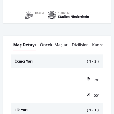
HAKEM
STADYUM
Stadion Niederrhein
Maç Detayı
Önceki Maçlar
Dizilişler
Kadrolar
İkinci Yarı
(
1
-
3
)
78'
55'
İlk Yarı
(
1
-
1
)