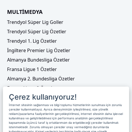
MULTİMEDYA
Trendyol Süper Lig Goller
Trendyol Süper Lig Özetler
Trendyol 1. Lig Özetler
İngiltere Premier Lig Özetler
Almanya Bundesliga Özetler
Fransa Ligue 1 Özetler
Almanya 2. Bundesliga Özetler
Fransa Ligue 2 Özetler
Çerez kullanıyoruz!
Tenis
İnternet sitesinin sağlanması ve bilgi toplumu hizmetlerinin sunulması için zorunlu
Video Liste
çerezler kullanmaktayız. Ayrıca deneyiminizin iyileştirilmesi, size yönelik
reklam/pazarlama faaliyetlerinin gerçekleştirilmesi, internet sitesinin daha işlevsel
Foto Galeriler
kullanılması ve geliştirilebilmesi için performans analizinin gerçekleştirilmesi
kapsamında üçüncü taraf iş ortaklarımızın da erişebileceği çerezler kullanılmak
istenmektedir. Zorunlu olmayan çerezler onay vermediğiniz durumlarda
kullanılmayacaktır. Kişisel verileriniz tercihinize bağlı olarak size yönelik