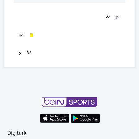
45'
44'
5'
Digiturk