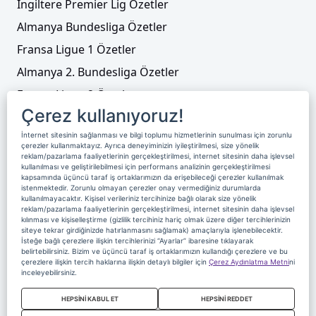
İngiltere Premier Lig Özetler
Almanya Bundesliga Özetler
Fransa Ligue 1 Özetler
Almanya 2. Bundesliga Özetler
Fransa Ligue 2 Özetler
Çerez kullanıyoruz!
Tenis
İnternet sitesinin sağlanması ve bilgi toplumu hizmetlerinin sunulması için zorunlu
Video Liste
çerezler kullanmaktayız. Ayrıca deneyiminizin iyileştirilmesi, size yönelik
reklam/pazarlama faaliyetlerinin gerçekleştirilmesi, internet sitesinin daha işlevsel
Foto Galeriler
kullanılması ve geliştirilebilmesi için performans analizinin gerçekleştirilmesi
kapsamında üçüncü taraf iş ortaklarımızın da erişebileceği çerezler kullanılmak
istenmektedir. Zorunlu olmayan çerezler onay vermediğiniz durumlarda
kullanılmayacaktır. Kişisel verileriniz tercihinize bağlı olarak size yönelik
Üyelik
Yayın Akışı
Reklam
Site Sözleşmesi
reklam/pazarlama faaliyetlerinin gerçekleştirilmesi, internet sitesinin daha işlevsel
kılınması ve kişiselleştirme (gizlilik tercihiniz hariç olmak üzere diğer tercihlerinizin
Künye ve İletişim
Çerez Politikası
siteye tekrar girdiğinizde hatırlanmasını sağlamak) amaçlarıyla işlenebilecektir.
İsteğe bağlı çerezlere ilişkin tercihlerinizi “Ayarlar” ibaresine tıklayarak
Çerez Yönetimi
Veri Sahibi Başvuru Formu
belirtebilirsiniz. Bizim ve üçüncü taraf iş ortaklarımızın kullandığı çerezlere ve bu
çerezlere ilişkin tercih haklarına ilişkin detaylı bilgiler için
Çerez Aydınlatma Metni
ni
Nereden İzlerim
inceleyebilirsiniz.
Copyright 2020 Digiturk Bu siteyi kullanarak sözleşmeyi kabul etmiş
HEPSİNİ KABUL ET
HEPSİNİ REDDET
sayılırsınız.