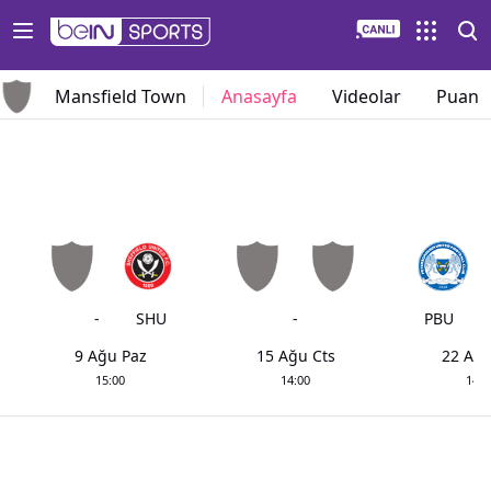
Mansfield Town
Anasayfa
Videolar
Puan 
-
SHU
-
PBU
9 Ağu Paz
15 Ağu Cts
22 Ağu
15:00
14:00
14:0