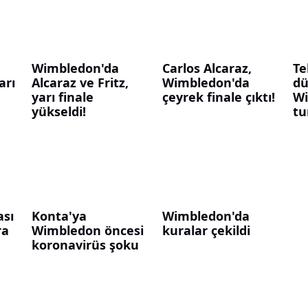
Wimbledon'da
Carlos Alcaraz,
Te
arı
Alcaraz ve Fritz,
Wimbledon'da
dü
yarı finale
çeyrek finale çıktı!
Wi
yükseldi!
tu
sı
Konta'ya
Wimbledon'da
ra
Wimbledon öncesi
kuralar çekildi
koronavirüs şoku