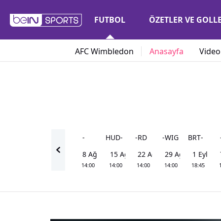
FUTBOL
ÖZETLER VE GOLL
AFC Wimbledon
Anasayfa
Video
-
HUD
-
-
RD
-
WIG
BRT
-
8 Ağu Cts
15 Ağu Cts
22 Ağu Cts
29 Ağu Cts
1 Eyl Sal
14:00
14:00
14:00
14:00
18:45