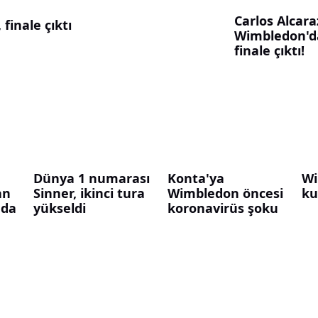
Carlos Alcara
finale çıktı
Wimbledon'd
finale çıktı!
Dünya 1 numarası
Konta'ya
Wi
an
Sinner, ikinci tura
Wimbledon öncesi
ku
eda
yükseldi
koronavirüs şoku