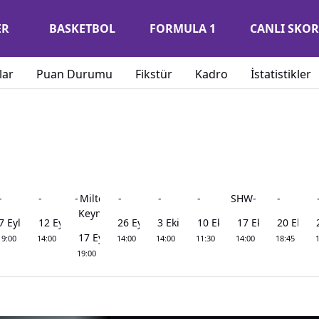
ER
BASKETBOL
FORMULA 1
CANLI SKOR
lar
Puan Durumu
Fikstür
Kadro
İstatistikler
-
-
-
Milton
-
-
-
SHW
-
-
Keynes
7 Eyl Pts
12 Eyl Cts
26 Eyl Cts
3 Eki Cts
10 Eki Cts
17 Eki Cts
20 Eki Sa
17 Eyl Per
19:00
14:00
14:00
14:00
11:30
14:00
18:45
1
19:00