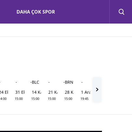
DAHA ÇOK SPOR
-
-
-
BLC
-
-
BRN
-
l
24 Eki Cts
31 Eki Cts
14 Kas Cts
21 Kas Cts
28 Kas Cts
1 Ara Sal
4:00
15:00
15:00
15:00
15:00
19:45