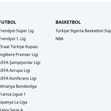
FUTBOL
BASKETBOL
Trendyol Süper Lig
Türkiye Sigorta Basketbol Süp
Trendyol 1. Lig
NBA
Ziraat Türkiye Kupası
İngiltere Premier Ligi
UEFA Şampiyonlar Ligi
UEFA Avrupa Ligi
UEFA Konferans Ligi
Almanya Bundesliga
Fransa Ligue 1
İspanya La Liga
İtalya Serie A