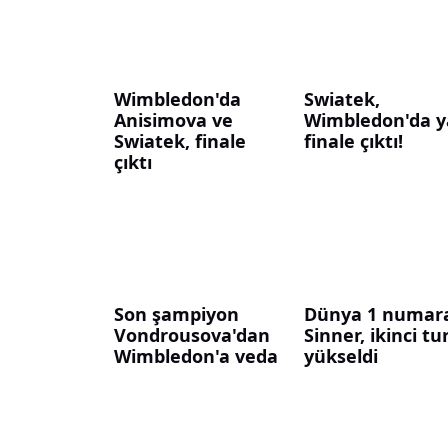
Wimbledon'da
Swiatek,
Anisimova ve
Wimbledon'da y
Swiatek, finale
finale çıktı!
çıktı
Son şampiyon
Dünya 1 numara
Vondrousova'dan
Sinner, ikinci tu
Wimbledon'a veda
yükseldi