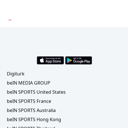
Rams Başakşehir geri dönüşü tamamlayamadı!
Tur rövanşa kaldı
Digiturk
beIN MEDIA GROUP
beIN SPORTS United States
beIN SPORTS France
beIN SPORTS Australia
beIN SPORTS Hong Kong
Nuri Şahin: "Gidip orada işi bitirmemiz