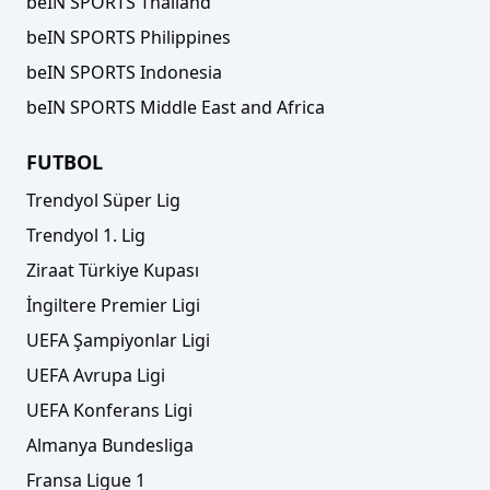
beIN SPORTS Thailand
gerekiyor"
beIN SPORTS Philippines
beIN SPORTS Indonesia
beIN SPORTS Middle East and Africa
FUTBOL
Trendyol Süper Lig
Trendyol 1. Lig
Ziraat Türkiye Kupası
İngiltere Premier Ligi
Rams Başakşehir'in muhtemel rakipleri belli
UEFA Şampiyonlar Ligi
oldu!
UEFA Avrupa Ligi
UEFA Konferans Ligi
Almanya Bundesliga
Fransa Ligue 1