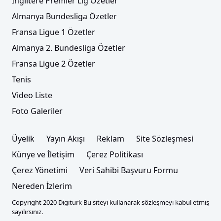
İngiltere Premier Lig Özetler
Transferde mutlu son! Beşiktaş kaleye bir
takviye daha yaptı
Almanya Bundesliga Özetler
Fransa Ligue 1 Özetler
Almanya 2. Bundesliga Özetler
Fransa Ligue 2 Özetler
Tenis
Video Liste
Foto Galeriler
Üyelik
Yayın Akışı
Reklam
Site Sözleşmesi
Trendyol Süper Lig'de fikstür çekimi tarihi
Künye ve İletişim
Çerez Politikası
açıklandı
Çerez Yönetimi
Veri Sahibi Başvuru Formu
Nereden İzlerim
Copyright 2020 Digiturk Bu siteyi kullanarak sözleşmeyi kabul etmiş
sayılırsınız.