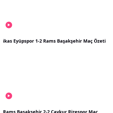
ikas Eyüpspor 1-2 Rams Başakşehir Maç Özeti
Rams Başakşehir 2-2 Çaykur Rizespor Maç