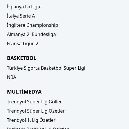
İspanya La Liga
İtalya Serie A
İngiltere Championship
Almanya 2. Bundesliga
Fransa Ligue 2
Trendyol Süper Lig'de fikstür çekildi! İlk hafta
maçları ve derbi haftaları
BASKETBOL
Türkiye Sigorta Basketbol Süper Ligi
NBA
MULTİMEDYA
Trendyol Süper Lig Goller
Trendyol Süper Lig Özetler
Trendyol 1. Lig Özetler