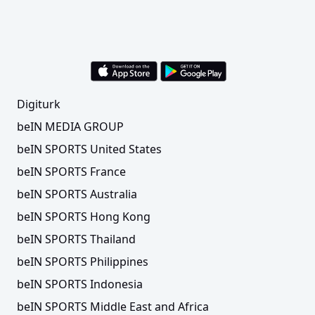
ÖZET | Uzatmalara giden maçta Semt77
Yalovaspor kazandı
Digiturk
beIN MEDIA GROUP
beIN SPORTS United States
beIN SPORTS France
beIN SPORTS Australia
beIN SPORTS Hong Kong
ÖZET | Onvo Büyükçekmece Basketbol, 3 sayı
beIN SPORTS Thailand
farkla kazandı
beIN SPORTS Philippines
beIN SPORTS Indonesia
beIN SPORTS Middle East and Africa