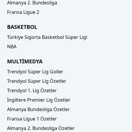
Almanya 2. Bundesliga
Fransa Ligue 2
ÖZET | Beşiktaş Fibabanka dolu dizgin! Üst
üste 11. galibiyet....
BASKETBOL
Türkiye Sigorta Basketbol Süper Ligi
NBA
MULTİMEDYA
Trendyol Süper Lig Goller
Trendyol Süper Lig Özetler
Trendyol 1. Lig Özetler
İngiltere Premier Lig Özetler
ÖZET | Darüşşafaka Lassa, evinde hata
yapmadı
Almanya Bundesliga Özetler
Fransa Ligue 1 Özetler
Almanya 2. Bundesliga Özetler