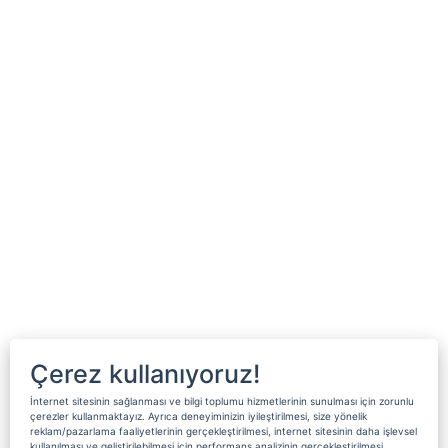
Çerez kullanıyoruz!
İnternet sitesinin sağlanması ve bilgi toplumu hizmetlerinin sunulması için zorunlu
çerezler kullanmaktayız. Ayrıca deneyiminizin iyileştirilmesi, size yönelik
reklam/pazarlama faaliyetlerinin gerçekleştirilmesi, internet sitesinin daha işlevsel
kullanılması ve geliştirilebilmesi için performans analizinin gerçekleştirilmesi