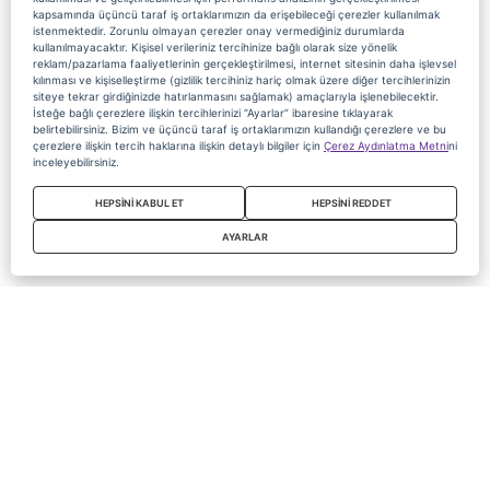
kapsamında üçüncü taraf iş ortaklarımızın da erişebileceği çerezler kullanılmak
istenmektedir. Zorunlu olmayan çerezler onay vermediğiniz durumlarda
kullanılmayacaktır. Kişisel verileriniz tercihinize bağlı olarak size yönelik
reklam/pazarlama faaliyetlerinin gerçekleştirilmesi, internet sitesinin daha işlevsel
kılınması ve kişiselleştirme (gizlilik tercihiniz hariç olmak üzere diğer tercihlerinizin
siteye tekrar girdiğinizde hatırlanmasını sağlamak) amaçlarıyla işlenebilecektir.
İsteğe bağlı çerezlere ilişkin tercihlerinizi “Ayarlar” ibaresine tıklayarak
belirtebilirsiniz. Bizim ve üçüncü taraf iş ortaklarımızın kullandığı çerezlere ve bu
çerezlere ilişkin tercih haklarına ilişkin detaylı bilgiler için
Çerez Aydınlatma Metni
ni
inceleyebilirsiniz.
HEPSİNİ KABUL ET
HEPSİNİ REDDET
AYARLAR
Copyright 2020 Digiturk Bu siteyi kullanarak sözleşmeyi kabul etmiş