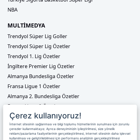
NBA
MULTİMEDYA
Trendyol Süper Lig Goller
Trendyol Süper Lig Özetler
Trendyol 1. Lig Özetler
İngiltere Premier Lig Özetler
Almanya Bundesliga Özetler
Fransa Ligue 1 Özetler
Almanya 2. Bundesliga Özetler
Fransa Ligue 2 Özetler
Çerez kullanıyoruz!
Tenis
İnternet sitesinin sağlanması ve bilgi toplumu hizmetlerinin sunulması için zorunlu
Video Liste
çerezler kullanmaktayız. Ayrıca deneyiminizin iyileştirilmesi, size yönelik
reklam/pazarlama faaliyetlerinin gerçekleştirilmesi, internet sitesinin daha işlevsel
Foto Galeriler
kullanılması ve geliştirilebilmesi için performans analizinin gerçekleştirilmesi