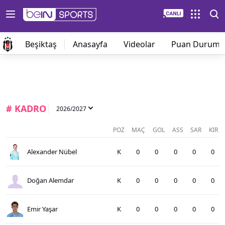
Beşiktaş
Anasayfa
Videolar
Puan Durumu
# KADRO
2026/2027
POZ
MAÇ
GOL
ASS
SAR
KIR
Alexander Nübel
K
0
0
0
0
0
Doğan Alemdar
K
0
0
0
0
0
Emir Yaşar
K
0
0
0
0
0