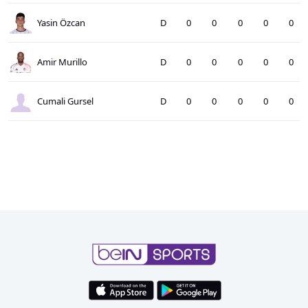
Yasin Özcan
D
0
0
0
0
0
Amir Murillo
D
0
0
0
0
0
Cumali Gursel
D
0
0
0
0
0
Wilfred Ndidi
O
0
0
0
0
0
Amir Hadziahmetovic
O
0
0
0
0
0
Salih Özcan
O
0
0
0
0
0
Milot Rashica
O
0
0
0
0
0
Kartal Kayra Yılmaz
O
0
0
0
0
0