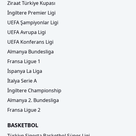
Ziraat Türkiye Kupası
İngiltere Premier Ligi
Ahmet Bircan
F
0
0
0
0
0
UEFA Şampiyonlar Ligi
UEFA Avrupa Ligi
Semih Kılıçsoy
F
0
0
0
0
0
UEFA Konferans Ligi
Almanya Bundesliga
Fransa Ligue 1
İspanya La Liga
İtalya Serie A
İngiltere Championship
Almanya 2. Bundesliga
Fransa Ligue 2
BASKETBOL
Türkiye Sigorta Basketbol Süper Ligi