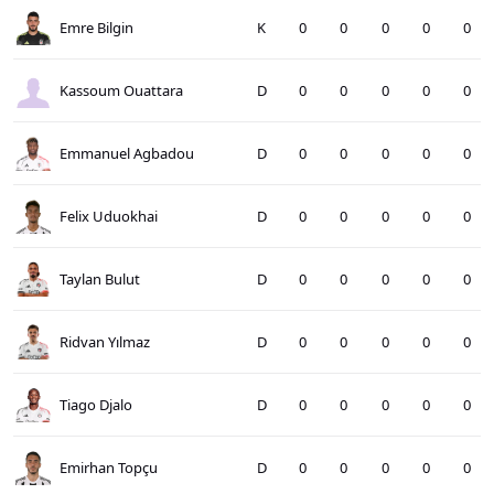
Emre Bilgin
K
0
0
0
0
0
Kassoum Ouattara
D
0
0
0
0
0
Emmanuel Agbadou
D
0
0
0
0
0
Felix Uduokhai
D
0
0
0
0
0
Taylan Bulut
D
0
0
0
0
0
Ridvan Yılmaz
D
0
0
0
0
0
Tiago Djalo
D
0
0
0
0
0
Emirhan Topçu
D
0
0
0
0
0