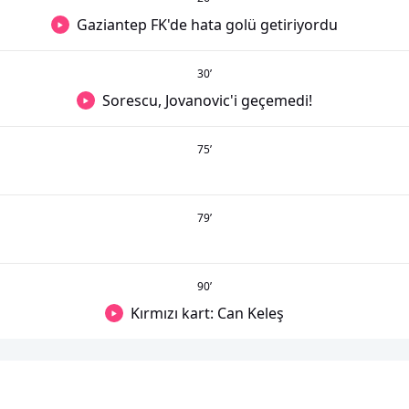
Gaziantep FK'de hata golü getiriyordu
30
’
Sorescu, Jovanovic'i geçemedi!
75
’
79
’
90
’
Kırmızı kart: Can Keleş