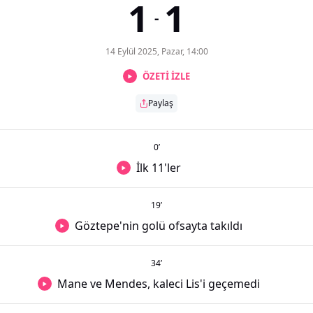
1
1
-
14 Eylül 2025, Pazar, 14:00
ÖZETİ İZLE
Paylaş
0
’
İlk 11'ler
19
’
Göztepe'nin golü ofsayta takıldı
34
’
Mane ve Mendes, kaleci Lis'i geçemedi