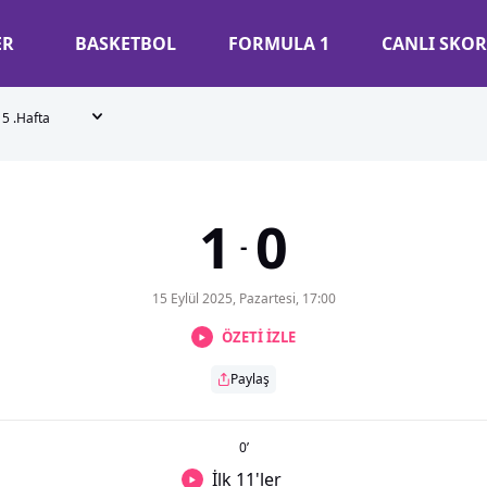
ER
BASKETBOL
FORMULA 1
CANLI SKOR
5 .Hafta
1
0
-
15 Eylül 2025, Pazartesi, 17:00
ÖZETİ İZLE
Paylaş
0
’
İlk 11'ler