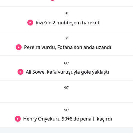
5
’
Rize'de 2 muhteşem hareket
7
’
Pereira vurdu, Fofana son anda uzandı
66
’
Ali Sowe, kafa vuruşuyla gole yaklaştı
90
’
90
’
Henry Onyekuru 90+8'de penaltı kaçırdı