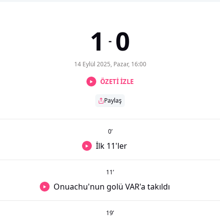
1
0
-
14 Eylül 2025, Pazar, 16:00
ÖZETİ İZLE
Paylaş
0
’
İlk 11'ler
11
’
Onuachu'nun golü VAR'a takıldı
19
’