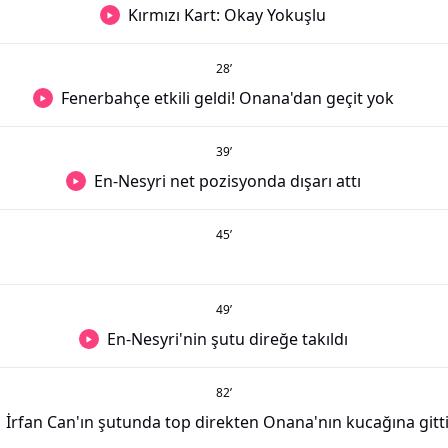
Kırmızı Kart: Okay Yokuşlu
28
’
Fenerbahçe etkili geldi! Onana'dan geçit yok
39
’
En-Nesyri net pozisyonda dışarı attı
45
’
49
’
En-Nesyri'nin şutu direğe takıldı
82
’
İrfan Can'ın şutunda top direkten Onana'nın kucağına gitt