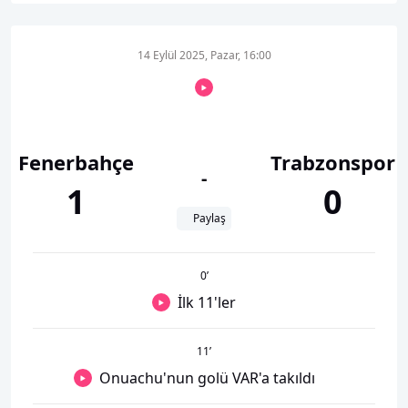
14 Eylül 2025, Pazar, 16:00
Fenerbahçe
Trabzonspor
-
1
0
Paylaş
0
’
İlk 11'ler
11
’
Onuachu'nun golü VAR'a takıldı