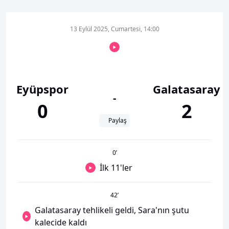
13 Eylül 2025, Cumartesi, 14:00
Eyüpspor
Galatasaray
-
0
2
Paylaş
0
’
İlk 11'ler
42
’
Galatasaray tehlikeli geldi, Sara'nın şutu
kalecide kaldı