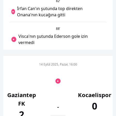
82
’
İrfan Can'ın şutunda top direkten
Onana'nın kucağına gitti
88
’
Visca'nın şutunda Ederson gole izin
vermedi
14 Eylül 2025, Pazar, 16:00
Gaziantep
Kocaelispor
FK
0
-
2