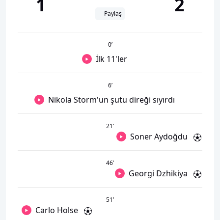
1
2
Paylaş
0
’
İlk 11'ler
6
’
Nikola Storm'un şutu direği sıyırdı
21
’
Soner Aydoğdu
46
’
Georgi Dzhikiya
51
’
Carlo Holse