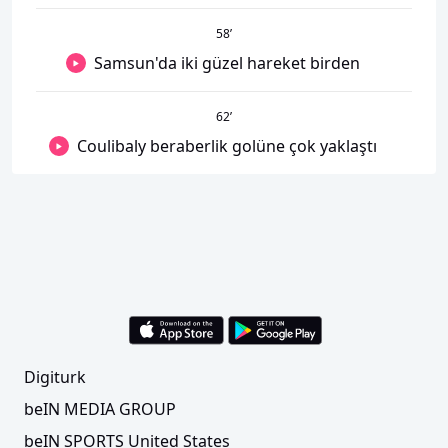
58
’
Samsun'da iki güzel hareket birden
62
’
Coulibaly beraberlik golüne çok yaklaştı
Digiturk
beIN MEDIA GROUP
beIN SPORTS United States