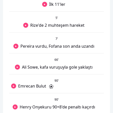
İlk 11'ler
5
’
Rize'de 2 muhteşem hareket
7
’
Pereira vurdu, Fofana son anda uzandı
66
’
Ali Sowe, kafa vuruşuyla gole yaklaştı
90
’
Emrecan Bulut
90
’
Henry Onyekuru 90+8'de penaltı kaçırdı