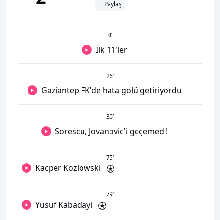
Paylaş
0
’
İlk 11'ler
26
’
Gaziantep FK'de hata golü getiriyordu
30
’
Sorescu, Jovanovic'i geçemedi!
75
’
Kacper Kozlowski
79
’
Yusuf Kabadayi