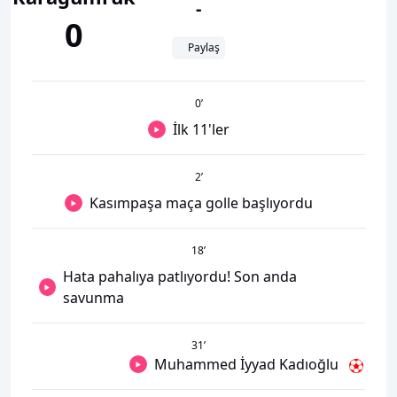
-
0
Paylaş
0
’
İlk 11'ler
2
’
Kasımpaşa maça golle başlıyordu
18
’
Hata pahalıya patlıyordu! Son anda
savunma
31
’
Muhammed İyyad Kadıoğlu