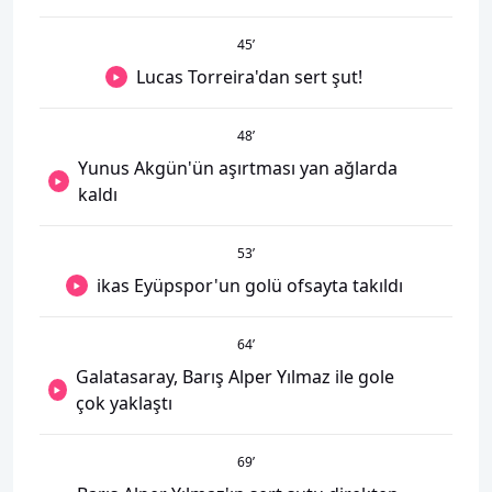
45
’
Lucas Torreira'dan sert şut!
48
’
Yunus Akgün'ün aşırtması yan ağlarda
kaldı
53
’
ikas Eyüpspor'un golü ofsayta takıldı
64
’
Galatasaray, Barış Alper Yılmaz ile gole
çok yaklaştı
69
’