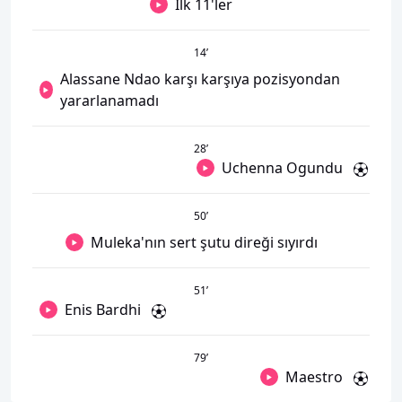
İlk 11'ler
14
’
Alassane Ndao karşı karşıya pozisyondan
yararlanamadı
28
’
Uchenna Ogundu
50
’
Muleka'nın sert şutu direği sıyırdı
51
’
Enis Bardhi
79
’
Maestro