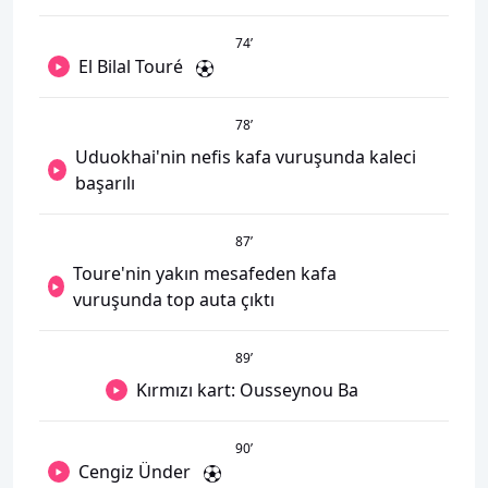
74
’
El Bilal Touré
78
’
Uduokhai'nin nefis kafa vuruşunda kaleci
başarılı
87
’
Toure'nin yakın mesafeden kafa
vuruşunda top auta çıktı
89
’
Kırmızı kart: Ousseynou Ba
90
’
Cengiz Ünder