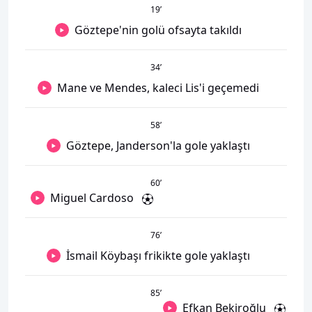
19
’
Göztepe'nin golü ofsayta takıldı
34
’
Mane ve Mendes, kaleci Lis'i geçemedi
58
’
Göztepe, Janderson'la gole yaklaştı
60
’
Miguel Cardoso
76
’
İsmail Köybaşı frikikte gole yaklaştı
85
’
Efkan Bekiroğlu