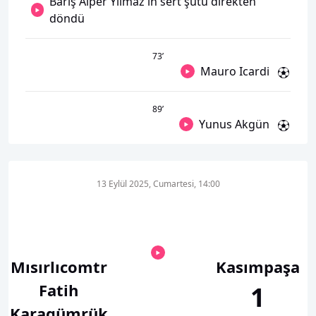
Barış Alper Yılmaz'ın sert şutu direkten
döndü
73
’
Mauro Icardi
89
’
Yunus Akgün
13 Eylül 2025, Cumartesi, 14:00
Mısırlıcomtr
Kasımpaşa
Fatih
1
Karagümrük