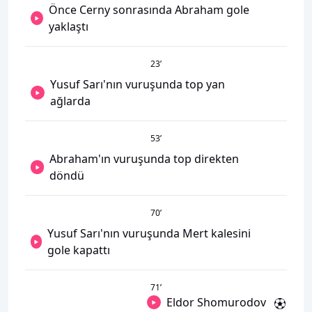
Önce Cerny sonrasında Abraham gole
yaklaştı
23
’
Yusuf Sarı'nın vuruşunda top yan
ağlarda
53
’
Abraham'ın vuruşunda top direkten
döndü
70
’
Yusuf Sarı'nın vuruşunda Mert kalesini
gole kapattı
71
’
Eldor Shomurodov