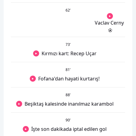
62
’
Vaclav Cerny
73
’
Kırmızı kart: Recep Uçar
81
’
Fofana'dan hayati kurtarış!
88
’
Beşiktaş kalesinde inanılmaz karambol
90
’
İşte son dakikada iptal edilen gol