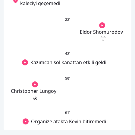
kaleciyi geçemedi
22
’
Eldor Shomurodov
42
’
Kazımcan sol kanattan etkili geldi
59
’
Christopher Lungoyi
61
’
Organize atakta Kevin bitiremedi