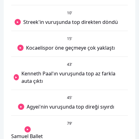
10
’
Streek'in vuruşunda top direkten döndü
15
’
Kocaelispor öne geçmeye çok yaklaştı
43
’
Kenneth Paal'ın vuruşunda top az farkla
auta çıktı
45
’
Agyei'nin vuruşunda top direği sıyırdı
79
’
Samuel Ballet