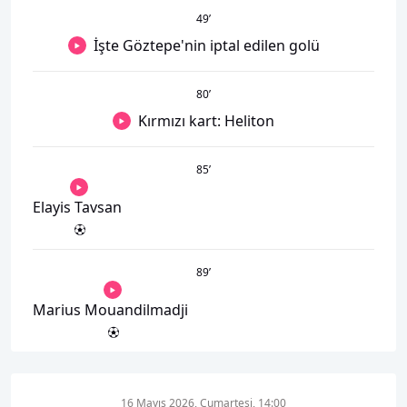
49
’
İşte Göztepe'nin iptal edilen golü
80
’
Kırmızı kart: Heliton
85
’
Elayis Tavsan
89
’
Marius Mouandilmadji
16 Mayıs 2026, Cumartesi, 14:00