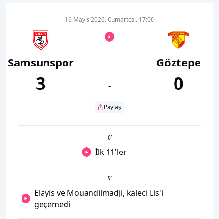
16 Mayıs 2026, Cumartesi, 17:00
Samsunspor
Göztepe
3
0
-
Paylaş
0
’
İlk 11'ler
9
’
Elayis ve Mouandilmadji, kaleci Lis'i
geçemedi