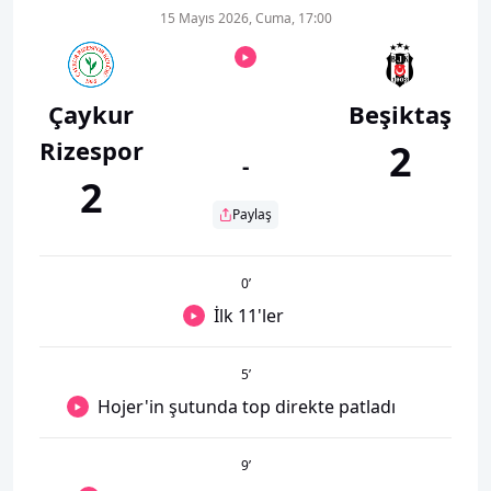
15 Mayıs 2026, Cuma, 17:00
Çaykur
Beşiktaş
Rizespor
2
-
2
Paylaş
0
’
İlk 11'ler
5
’
Hojer'in şutunda top direkte patladı
9
’