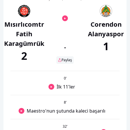
Mısırlıcomtr
Corendon
Fatih
Alanyaspor
Karagümrük
1
-
2
Paylaş
0
’
İlk 11'ler
8
’
Maestro'nun şutunda kaleci başarılı
32
’