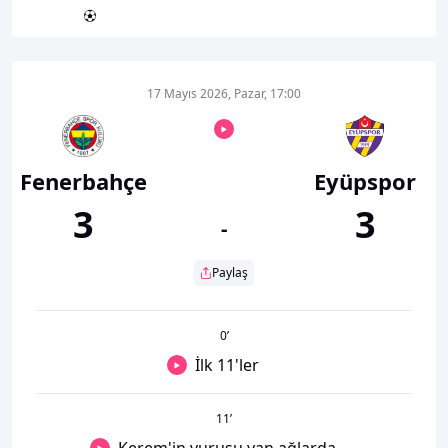
17 Mayıs 2026, Pazar, 17:00
Fenerbahçe
Eyüpspor
3
3
-
Paylaş
0
’
İlk 11'ler
11
’