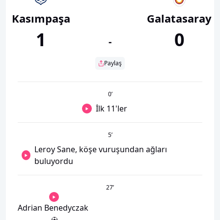
Kasımpaşa
Galatasaray
1
0
-
Paylaş
0
’
İlk 11'ler
5
’
Leroy Sane, köşe vuruşundan ağları
buluyordu
27
’
Adrian Benedyczak