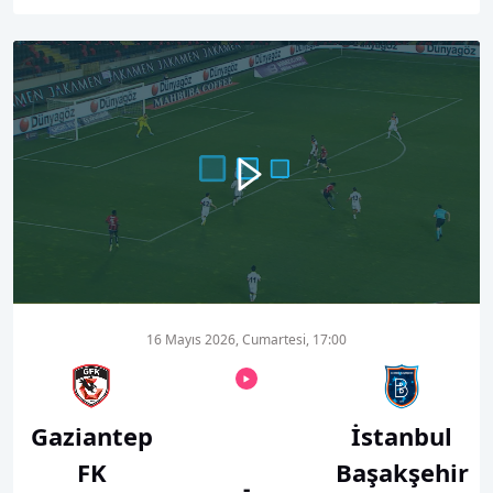
00:00
00:35
16 Mayıs 2026, Cumartesi, 17:00
Gaziantep
İstanbul
FK
Başakşehir
-