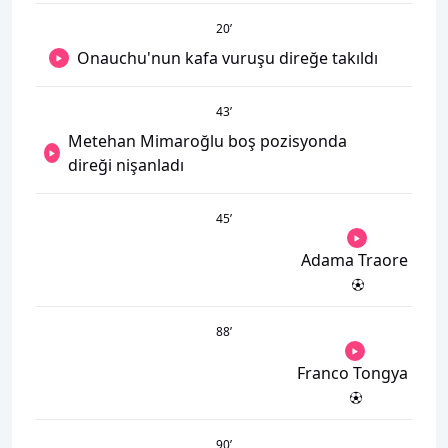
20
’
Onauchu'nun kafa vuruşu direğe takıldı
43
’
Metehan Mimaroğlu boş pozisyonda
direği nişanladı
45
’
Adama Traore
88
’
Franco Tongya
90
’