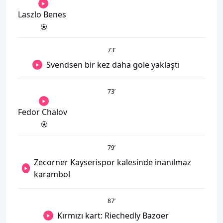
Laszlo Benes
73
’
Svendsen bir kez daha gole yaklaştı
73
’
Fedor Chalov
79
’
Zecorner Kayserispor kalesinde inanılmaz
karambol
87
’
Kırmızı kart: Riechedly Bazoer