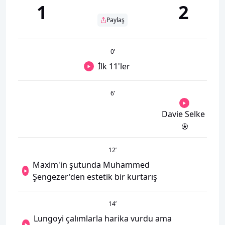
1
2
Paylaş
0
’
İlk 11'ler
6
’
Davie Selke
12
’
Maxim'in şutunda Muhammed
Şengezer'den estetik bir kurtarış
14
’
Lungoyi çalımlarla harika vurdu ama