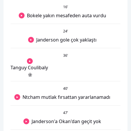
16
’
Bokele yakın mesafeden auta vurdu
24
’
Janderson gole çok yaklaştı
36
’
Tanguy Coulibaly
40
’
Ntcham mutlak fırsattan yararlanamadı
47
’
Janderson'a Okan'dan geçit yok