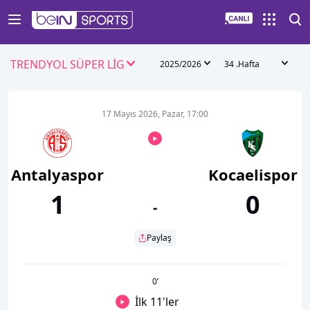
TRENDYOL SÜPER LİG
2025/2026
34 .Hafta
17 Mayıs 2026, Pazar, 17:00
Antalyaspor
Kocaelispor
1
0
-
Paylaş
0
’
İlk 11'ler