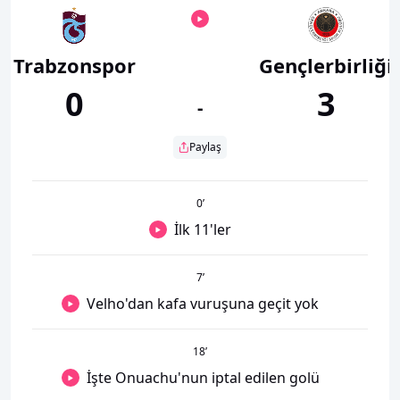
Trabzonspor
Gençlerbirliği
0
3
-
Paylaş
0
’
İlk 11'ler
7
’
Velho'dan kafa vuruşuna geçit yok
18
’
İşte Onuachu'nun iptal edilen golü