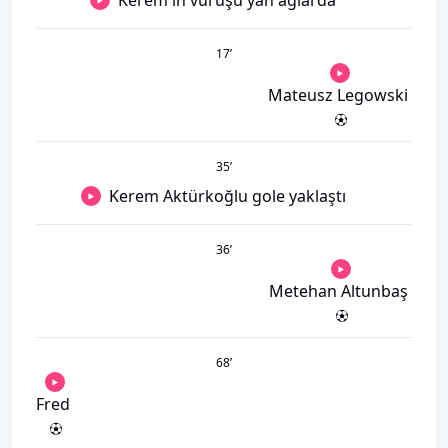
Kerem'in vuruşu yan ağlarda
17
’
Mateusz Legowski
35
’
Kerem Aktürkoğlu gole yaklaştı
36
’
Metehan Altunbaş
68
’
Fred