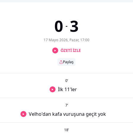
0
3
-
17 Mayıs 2026, Pazar, 17:00
ÖZETİ İZLE
Paylaş
0
’
İlk 11'ler
7
’
Velho'dan kafa vuruşuna geçit yok
18
’