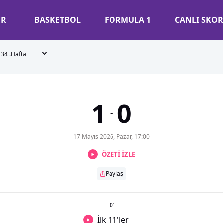
ER
BASKETBOL
FORMULA 1
CANLI SKOR
34 .Hafta
1
0
-
17 Mayıs 2026, Pazar, 17:00
ÖZETİ İZLE
Paylaş
0
’
İlk 11'ler