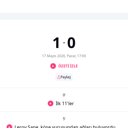
1
0
-
17 Mayıs 2026, Pazar, 17:00
ÖZETİ İZLE
Paylaş
0
’
İlk 11'ler
5
’
Leroy Sane, köşe vuruşundan ağları buluyordu