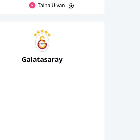
Talha Ülvan
Galatasaray