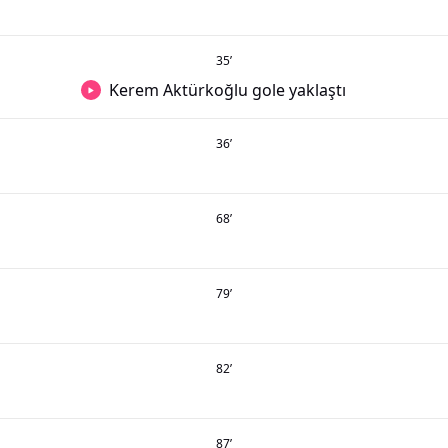
35
’
Kerem Aktürkoğlu gole yaklaştı
36
’
68
’
79
’
82
’
87
’