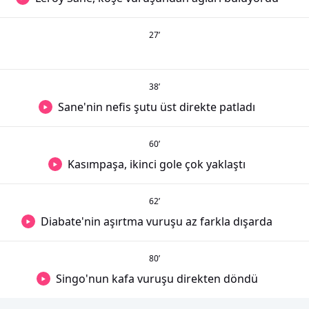
27
’
38
’
Sane'nin nefis şutu üst direkte patladı
60
’
Kasımpaşa, ikinci gole çok yaklaştı
62
’
Diabate'nin aşırtma vuruşu az farkla dışarda
80
’
Singo'nun kafa vuruşu direkten döndü