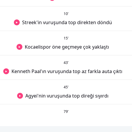
10
’
Streek'in vuruşunda top direkten döndü
15
’
Kocaelispor öne geçmeye çok yaklaştı
43
’
Kenneth Paal'ın vuruşunda top az farkla auta çıktı
45
’
Agyei'nin vuruşunda top direği sıyırdı
79
’