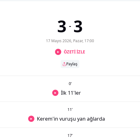
3
3
-
17 Mayıs 2026, Pazar, 17:00
ÖZETİ İZLE
Paylaş
0
’
İlk 11'ler
11
’
Kerem'in vuruşu yan ağlarda
17
’