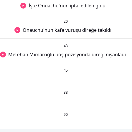
İşte Onuachu'nun iptal edilen golü
20
’
Onauchu'nun kafa vuruşu direğe takıldı
43
’
Metehan Mimaroğlu boş pozisyonda direği nişanladı
45
’
88
’
90
’