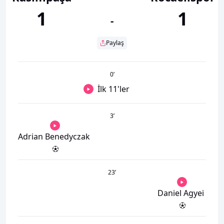
1
1
-
Paylaş
0
’
İlk 11'ler
3
’
Adrian Benedyczak
23
’
Daniel Agyei