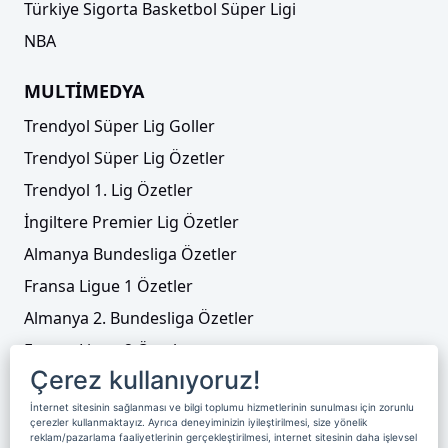
Türkiye Sigorta Basketbol Süper Ligi
NBA
MULTİMEDYA
Trendyol Süper Lig Goller
Trendyol Süper Lig Özetler
Trendyol 1. Lig Özetler
İngiltere Premier Lig Özetler
Almanya Bundesliga Özetler
Fransa Ligue 1 Özetler
Almanya 2. Bundesliga Özetler
Fransa Ligue 2 Özetler
Çerez kullanıyoruz!
Tenis
İnternet sitesinin sağlanması ve bilgi toplumu hizmetlerinin sunulması için zorunlu
Video Liste
çerezler kullanmaktayız. Ayrıca deneyiminizin iyileştirilmesi, size yönelik
reklam/pazarlama faaliyetlerinin gerçekleştirilmesi, internet sitesinin daha işlevsel
Foto Galeriler