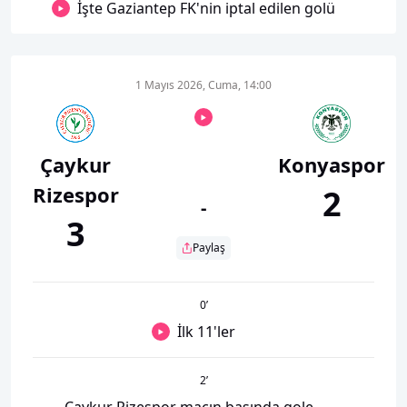
İşte Gaziantep FK'nin iptal edilen golü
1 Mayıs 2026, Cuma, 14:00
Çaykur
Konyaspor
Rizespor
2
-
3
Paylaş
0
’
İlk 11'ler
2
’
Çaykur Rizespor maçın başında gole