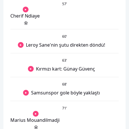
57
’
Cherif Ndiaye
60
’
Leroy Sane'nin şutu direkten döndü!
63
’
Kırmızı kart: Günay Güvenç
68
’
Samsunspor gole böyle yaklaştı
71
’
Marius Mouandilmadji