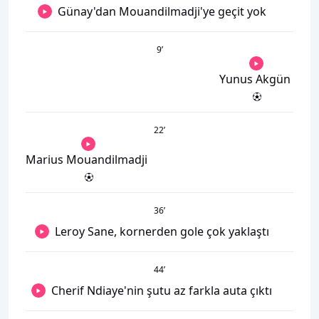
Günay'dan Mouandilmadji'ye geçit yok
9
’
Yunus Akgün
22
’
Marius Mouandilmadji
36
’
Leroy Sane, kornerden gole çok yaklaştı
44
’
Cherif Ndiaye'nin şutu az farkla auta çıktı