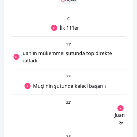
0
’
İlk 11'ler
11
’
Juan'ın mükemmel şutunda top direkte
patladı
23
’
Muçi'nin şutunda kaleci başarılı
32
’
Juan
34
’