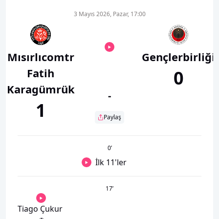
3 Mayıs 2026, Pazar, 17:00
Mısırlıcomtr
Gençlerbirliği
Fatih
0
Karagümrük
-
1
Paylaş
0
’
İlk 11'ler
17
’
Tiago Çukur