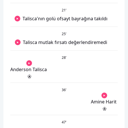
21
’
Talisca'nın golü ofsayt bayrağına takıldı
25
’
Talisca mutlak fırsatı değerlendiremedi
28
’
Anderson Talisca
36
’
Amine Harit
47
’