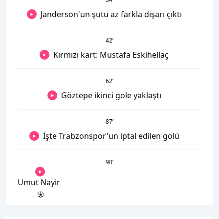
Janderson'un şutu az farkla dışarı çıktı
42
’
Kırmızı kart: Mustafa Eskihellaç
62
’
Göztepe ikinci gole yaklaştı
87
’
İşte Trabzonspor'un iptal edilen golü
90
’
Umut Nayir