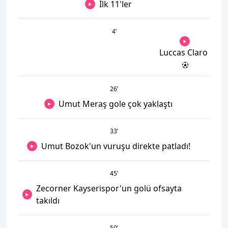
İlk 11'ler
4
’
Luccas Claro
26
’
Umut Meraş gole çok yaklaştı
33
’
Umut Bozok'un vuruşu direkte patladı!
45
’
Zecorner Kayserispor'un golü ofsayta
takıldı
50
’