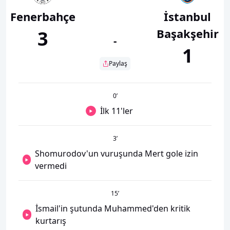
Fenerbahçe
İstanbul
Başakşehir
3
-
1
Paylaş
0
’
İlk 11'ler
3
’
Shomurodov'un vuruşunda Mert gole izin
vermedi
15
’
İsmail'in şutunda Muhammed'den kritik
kurtarış