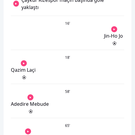
yaklaştı
16
’
Jin-Ho Jo
18
’
Qazim Laçi
58
’
Adedire Mebude
65
’