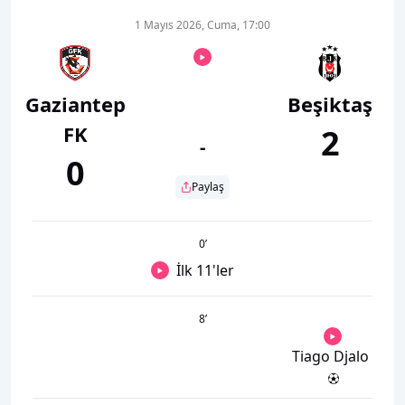
1 Mayıs 2026, Cuma, 17:00
Gaziantep
Beşiktaş
FK
2
-
0
Paylaş
0
’
İlk 11'ler
8
’
Tiago Djalo