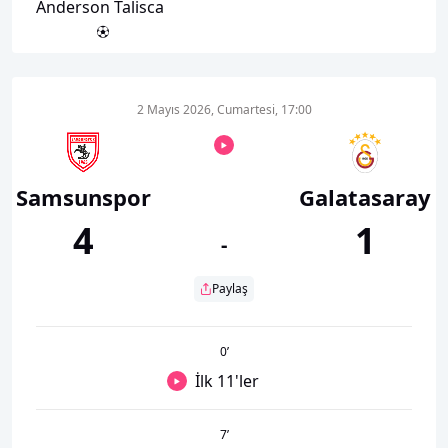
Anderson Talisca
2 Mayıs 2026, Cumartesi, 17:00
Samsunspor
Galatasaray
4
1
-
Paylaş
0
’
İlk 11'ler
7
’