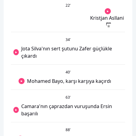
22
’
Kristjan Asllani
34
’
Jota Silva'nın sert şutunu Zafer güçlükle
çıkardı
40
’
Mohamed Bayo, karşı karşıya kaçırdı
63
’
Camara'nın çaprazdan vuruşunda Ersin
başarılı
88
’