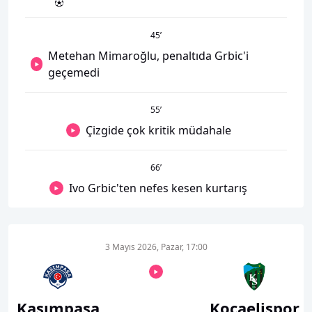
45
’
Metehan Mimaroğlu, penaltıda Grbic'i
geçemedi
55
’
Çizgide çok kritik müdahale
66
’
Ivo Grbic'ten nefes kesen kurtarış
3 Mayıs 2026, Pazar, 17:00
Kasımpaşa
Kocaelispor