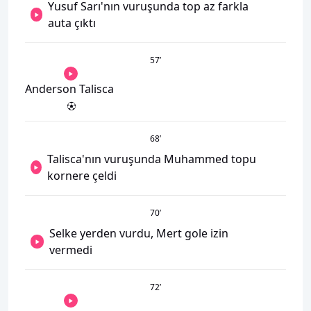
Yusuf Sarı'nın vuruşunda top az farkla
auta çıktı
57
’
Anderson Talisca
68
’
Talisca'nın vuruşunda Muhammed topu
kornere çeldi
70
’
Selke yerden vurdu, Mert gole izin
vermedi
72
’