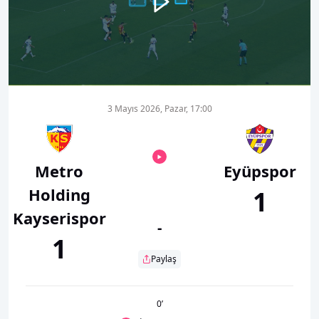
00:00
01:24
3 Mayıs 2026, Pazar, 17:00
Metro
Eyüpspor
Holding
1
Kayserispor
-
1
Paylaş
0
’