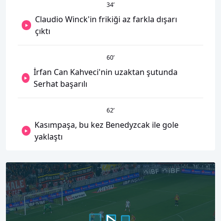
34
’
Claudio Winck'in frikiği az farkla dışarı
çıktı
60
’
İrfan Can Kahveci'nin uzaktan şutunda
Serhat başarılı
62
’
Kasımpaşa, bu kez Benedyzcak ile gole
yaklaştı