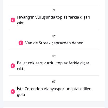
9
’
Hwang'ın vuruşunda top az farkla dışarı
çıktı
45
’
Van de Streek çaprazdan denedi
48
’
Ballet çok sert vurdu, top az farkla dışarı
çıktı
67
’
İşte Corendon Alanyaspor'un iptal edilen
golü