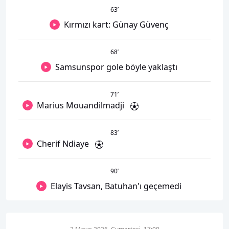
63
’
Kırmızı kart: Günay Güvenç
68
’
Samsunspor gole böyle yaklaştı
71
’
Marius Mouandilmadji
83
’
Cherif Ndiaye
90
’
Elayis Tavsan, Batuhan'ı geçemedi