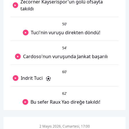
Zecorner Kayserispor'un golü ofsayta
takıldı
50
’
Tuci'nin vuruşu direkten döndü!
54
’
Cardoso'nun vuruşunda Jankat başarılı
60
’
Indrit Tuci
62
’
Bu sefer Raux Yao direğe takıldı!
2 Mayıs 2026, Cumartesi, 17:00