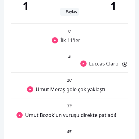
1
1
Paylaş
0
’
İlk 11'ler
4
’
Luccas Claro
26
’
Umut Meraş gole çok yaklaştı
33
’
Umut Bozok'un vuruşu direkte patladı!
45
’