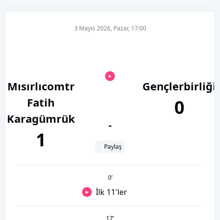
3 Mayıs 2026, Pazar, 17:00
Mısırlıcomtr
Gençlerbirliği
Fatih
0
Karagümrük
-
1
Paylaş
0
’
İlk 11'ler
17
’