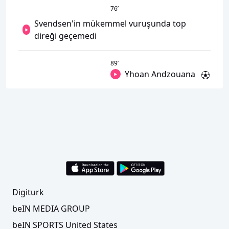
76
’
Svendsen'in mükemmel vuruşunda top
direği geçemedi
89
’
Yhoan Andzouana
Digiturk
beIN MEDIA GROUP
beIN SPORTS United States