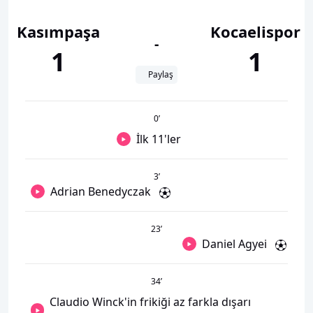
Kasımpaşa
Kocaelispor
-
1
1
Paylaş
0
’
İlk 11'ler
3
’
Adrian Benedyczak
23
’
Daniel Agyei
34
’
Claudio Winck'in frikiği az farkla dışarı