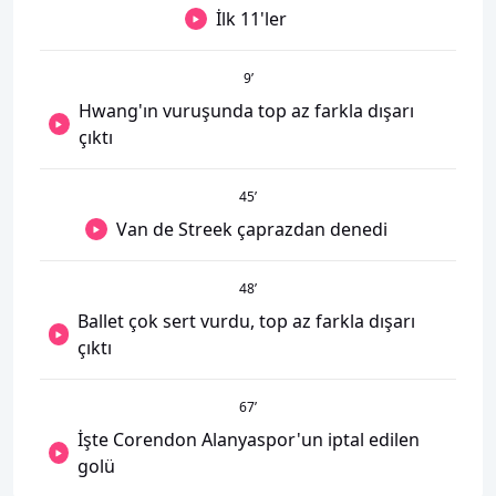
İlk 11'ler
9
’
Hwang'ın vuruşunda top az farkla dışarı
çıktı
45
’
Van de Streek çaprazdan denedi
48
’
Ballet çok sert vurdu, top az farkla dışarı
çıktı
67
’
İşte Corendon Alanyaspor'un iptal edilen
golü