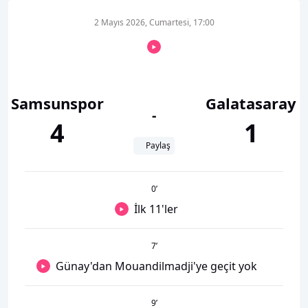
2 Mayıs 2026, Cumartesi, 17:00
Samsunspor
Galatasaray
-
4
1
Paylaş
0
’
İlk 11'ler
7
’
Günay'dan Mouandilmadji'ye geçit yok
9
’