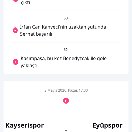
çıktı
60
’
İrfan Can Kahveci'nin uzaktan şutunda
Serhat başarılı
62
’
Kasımpaşa, bu kez Benedyzcak ile gole
yaklaştı
3 Mayıs 2026, Pazar, 17:00
Kayserispor
Eyüpspor
-