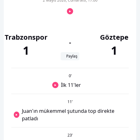
2 Mayıs 2026, Cumartesi, 17:00
Trabzonspor
Göztepe
-
1
1
Paylaş
0
’
İlk 11'ler
11
’
Juan'ın mükemmel şutunda top direkte
patladı
23
’