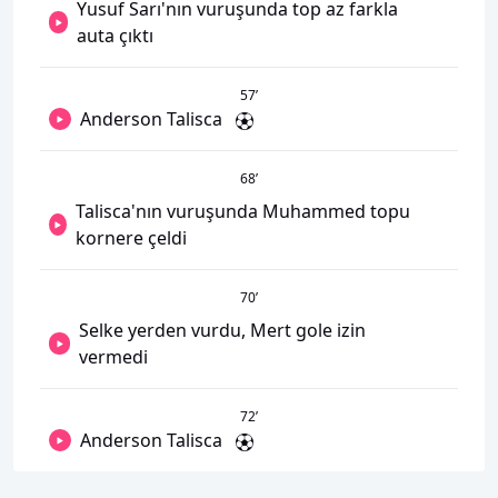
Yusuf Sarı'nın vuruşunda top az farkla
auta çıktı
57
’
Anderson Talisca
68
’
Talisca'nın vuruşunda Muhammed topu
kornere çeldi
70
’
Selke yerden vurdu, Mert gole izin
vermedi
72
’
Anderson Talisca