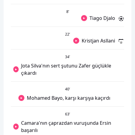
8
’
Tiago Djalo
22
’
Kristjan Asllani
34
’
Jota Silva'nın sert şutunu Zafer güçlükle
çıkardı
40
’
Mohamed Bayo, karşı karşıya kaçırdı
63
’
Camara'nın çaprazdan vuruşunda Ersin
başarılı