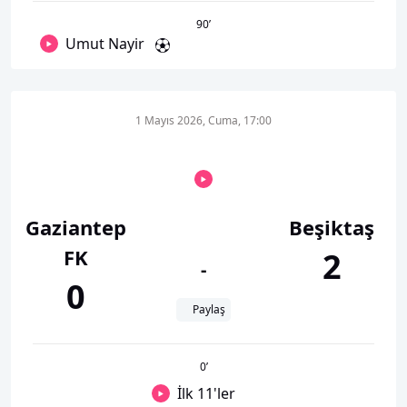
90
’
Umut Nayir
1 Mayıs 2026, Cuma, 17:00
Gaziantep
Beşiktaş
FK
2
-
0
Paylaş
0
’
İlk 11'ler