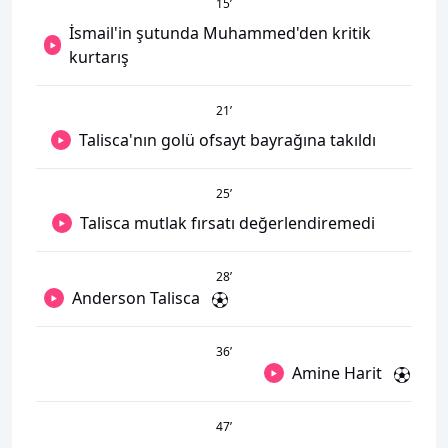
15
’
İsmail'in şutunda Muhammed'den kritik
kurtarış
21
’
Talisca'nın golü ofsayt bayrağına takıldı
25
’
Talisca mutlak fırsatı değerlendiremedi
28
’
Anderson Talisca
36
’
Amine Harit
47
’