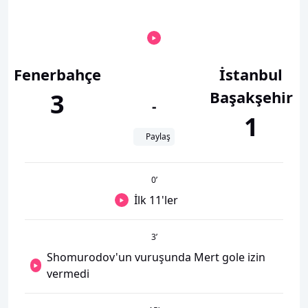
Fenerbahçe
İstanbul
Başakşehir
3
-
1
Paylaş
0
’
İlk 11'ler
3
’
Shomurodov'un vuruşunda Mert gole izin
vermedi