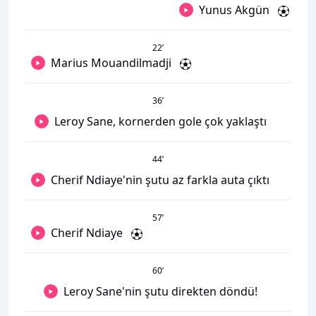
Yunus Akgün
22
’
Marius Mouandilmadji
36
’
Leroy Sane, kornerden gole çok yaklaştı
44
’
Cherif Ndiaye'nin şutu az farkla auta çıktı
57
’
Cherif Ndiaye
60
’
Leroy Sane'nin şutu direkten döndü!