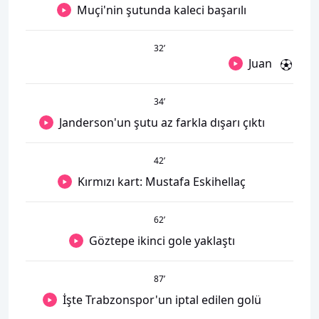
Muçi'nin şutunda kaleci başarılı
32
’
Juan
34
’
Janderson'un şutu az farkla dışarı çıktı
42
’
Kırmızı kart: Mustafa Eskihellaç
62
’
Göztepe ikinci gole yaklaştı
87
’
İşte Trabzonspor'un iptal edilen golü