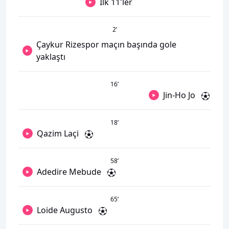
İlk 11'ler
2
’
Çaykur Rizespor maçın başında gole
yaklaştı
16
’
Jin-Ho Jo
18
’
Qazim Laçi
58
’
Adedire Mebude
65
’
Loide Augusto