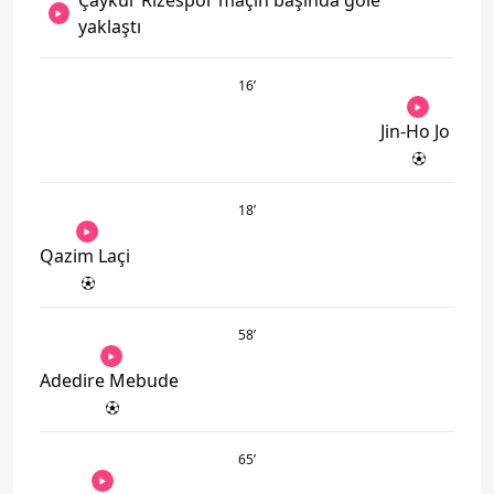
yaklaştı
16
’
Jin-Ho Jo
18
’
Qazim Laçi
58
’
Adedire Mebude
65
’