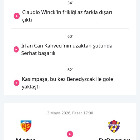
34
’
Claudio Winck'in frikiği az farkla dışarı
çıktı
60
’
İrfan Can Kahveci'nin uzaktan şutunda
Serhat başarılı
62
’
Kasımpaşa, bu kez Benedyzcak ile gole
yaklaştı
3 Mayıs 2026, Pazar, 17:00