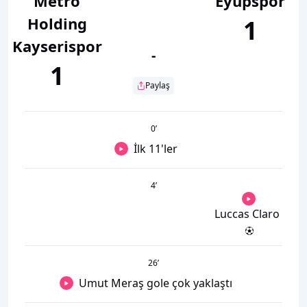
Metro
Eyüpspor
Holding
1
Kayserispor
-
1
Paylaş
0
’
İlk 11'ler
4
’
Luccas Claro
26
’
Umut Meraş gole çok yaklaştı