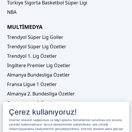
Türkiye Sigorta Basketbol Süper Ligi
NBA
MULTİMEDYA
Trendyol Süper Lig Goller
Trendyol Süper Lig Özetler
Trendyol 1. Lig Özetler
İngiltere Premier Lig Özetler
Almanya Bundesliga Özetler
Fransa Ligue 1 Özetler
Almanya 2. Bundesliga Özetler
Fransa Ligue 2 Özetler
Çerez kullanıyoruz!
Tenis
İnternet sitesinin sağlanması ve bilgi toplumu hizmetlerinin sunulması için zorunlu
Video Liste
çerezler kullanmaktayız. Ayrıca deneyiminizin iyileştirilmesi, size yönelik
reklam/pazarlama faaliyetlerinin gerçekleştirilmesi, internet sitesinin daha işlevsel
Foto Galeriler