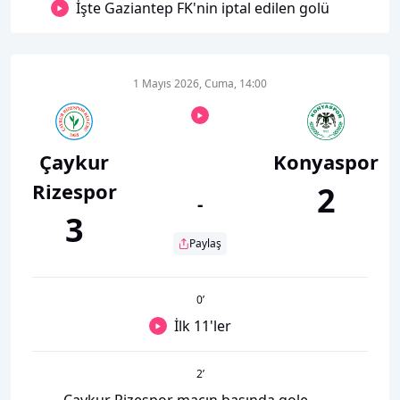
İşte Gaziantep FK'nin iptal edilen golü
1 Mayıs 2026, Cuma, 14:00
Çaykur
Konyaspor
Rizespor
2
-
3
Paylaş
0
’
İlk 11'ler
2
’
Çaykur Rizespor maçın başında gole