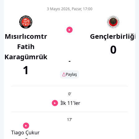
3 Mayıs 2026, Pazar, 17:00
Mısırlıcomtr
Gençlerbirliği
Fatih
0
Karagümrük
-
1
Paylaş
0
’
İlk 11'ler
17
’
Tiago Çukur