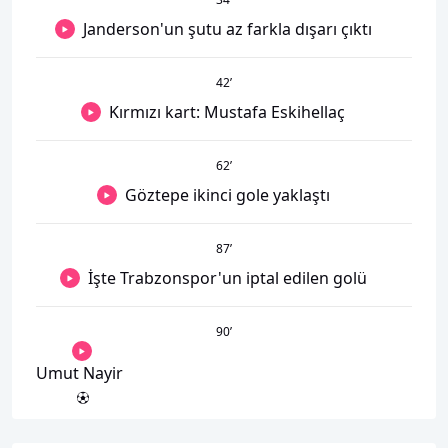
Janderson'un şutu az farkla dışarı çıktı
42
’
Kırmızı kart: Mustafa Eskihellaç
62
’
Göztepe ikinci gole yaklaştı
87
’
İşte Trabzonspor'un iptal edilen golü
90
’
Umut Nayir