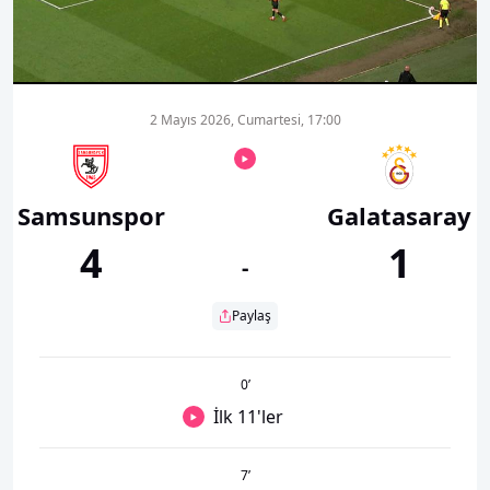
00:01
00:00
2 Mayıs 2026, Cumartesi, 17:00
Samsunspor
Galatasaray
4
1
-
Paylaş
0
’
İlk 11'ler
7
’