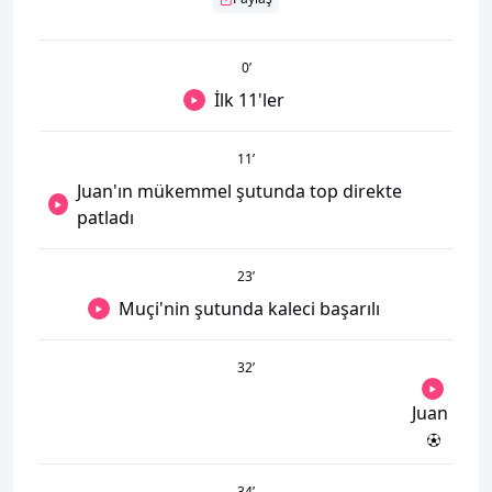
0
’
İlk 11'ler
11
’
Juan'ın mükemmel şutunda top direkte
patladı
23
’
Muçi'nin şutunda kaleci başarılı
32
’
Juan
34
’