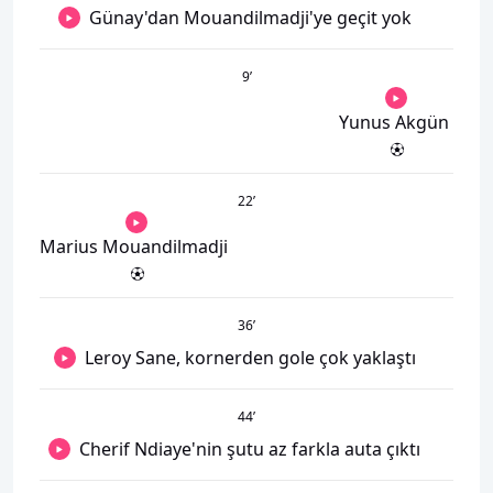
Günay'dan Mouandilmadji'ye geçit yok
9
’
Yunus Akgün
22
’
Marius Mouandilmadji
36
’
Leroy Sane, kornerden gole çok yaklaştı
44
’
Cherif Ndiaye'nin şutu az farkla auta çıktı