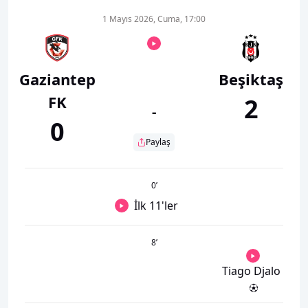
1 Mayıs 2026, Cuma, 17:00
Gaziantep
Beşiktaş
FK
2
-
0
Paylaş
0
’
İlk 11'ler
8
’
Tiago Djalo