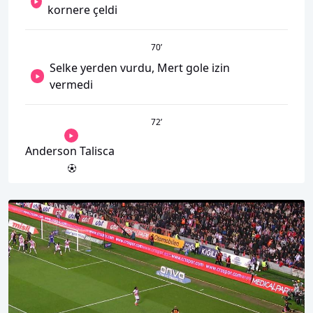
kornere çeldi
70
’
Selke yerden vurdu, Mert gole izin
vermedi
72
’
Anderson Talisca