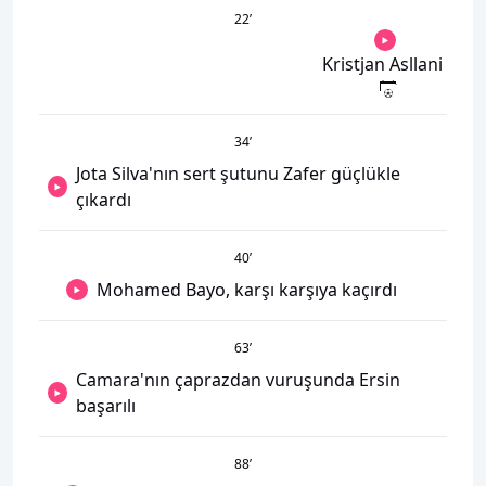
22
’
Kristjan Asllani
34
’
Jota Silva'nın sert şutunu Zafer güçlükle
çıkardı
40
’
Mohamed Bayo, karşı karşıya kaçırdı
63
’
Camara'nın çaprazdan vuruşunda Ersin
başarılı
88
’