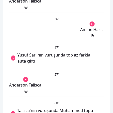
Anderson Talisca
36
’
Amine Harit
47
’
Yusuf Sarı'nın vuruşunda top az farkla
auta çıktı
57
’
Anderson Talisca
68
’
Talisca'nın vuruşunda Muhammed topu