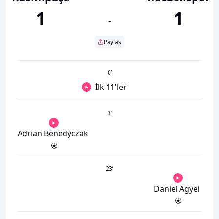
1
1
-
Paylaş
0
’
İlk 11'ler
3
’
Adrian Benedyczak
23
’
Daniel Agyei