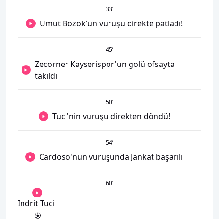
33
’
Umut Bozok'un vuruşu direkte patladı!
45
’
Zecorner Kayserispor'un golü ofsayta
takıldı
50
’
Tuci'nin vuruşu direkten döndü!
54
’
Cardoso'nun vuruşunda Jankat başarılı
60
’
Indrit Tuci