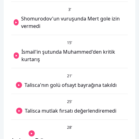
3
’
Shomurodov'un vuruşunda Mert gole izin
vermedi
15
’
İsmail'in şutunda Muhammed'den kritik
kurtarış
21
’
Talisca'nın golü ofsayt bayrağına takıldı
25
’
Talisca mutlak fırsatı değerlendiremedi
28
’