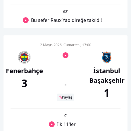
62
’
Bu sefer Raux Yao direğe takıldı!
2 Mayıs 2026, Cumartesi, 17:00
Fenerbahçe
İstanbul
Başakşehir
3
-
1
Paylaş
0
’
İlk 11'ler