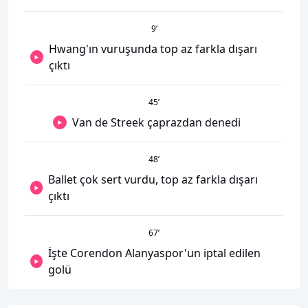
9
’
Hwang'ın vuruşunda top az farkla dışarı
çıktı
45
’
Van de Streek çaprazdan denedi
48
’
Ballet çok sert vurdu, top az farkla dışarı
çıktı
67
’
İşte Corendon Alanyaspor'un iptal edilen
golü