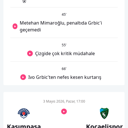
45
’
Metehan Mimaroğlu, penaltıda Grbic'i
geçemedi
55
’
Çizgide çok kritik müdahale
66
’
Ivo Grbic'ten nefes kesen kurtarış
3 Mayıs 2026, Pazar, 17:00
Kasımpaşa
Kocaelispor