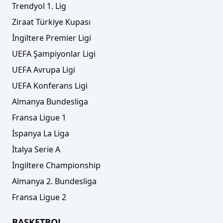
Trendyol 1. Lig
Ziraat Türkiye Kupası
İngiltere Premier Ligi
UEFA Şampiyonlar Ligi
UEFA Avrupa Ligi
UEFA Konferans Ligi
Almanya Bundesliga
Fransa Ligue 1
İspanya La Liga
İtalya Serie A
İngiltere Championship
Almanya 2. Bundesliga
Fransa Ligue 2
BASKETBOL