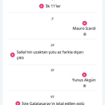
İlk 11'ler
2
’
Mauro Icardi
24
’
Sallai'nin uzaktan şutu az farkla dışarı
çıktı
35
’
Yunus Akgün
65
’
İşte Galatasaray'ın iptal edilen golü