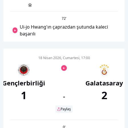
72
’
Ui-jo Hwang'ın çaprazdan şutunda kaleci
başarılı
18 Nisan 2026, Cumartesi, 17:00
Gençlerbirliği
Galatasaray
1
2
-
Paylaş
0
’