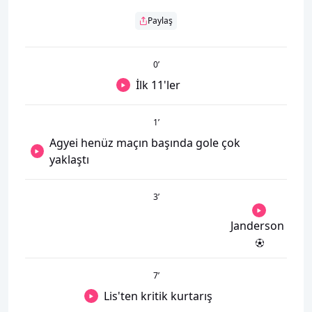
Paylaş
0
’
İlk 11'ler
1
’
Agyei henüz maçın başında gole çok
yaklaştı
3
’
Janderson
7
’
Lis'ten kritik kurtarış