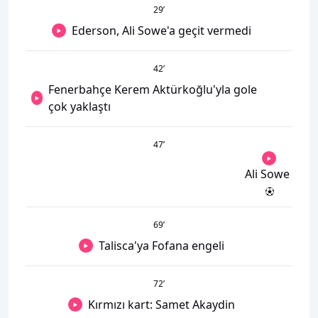
29
’
Ederson, Ali Sowe'a geçit vermedi
42
’
Fenerbahçe Kerem Aktürkoğlu'yla gole
çok yaklaştı
47
’
Ali Sowe
69
’
Talisca'ya Fofana engeli
72
’
Kırmızı kart: Samet Akaydin