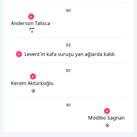
80
’
Anderson Talisca
83
’
Levent'in kafa vuruşu yan ağlarda kaldı
85
’
Kerem Aktürkoğlu
90
’
Modibo Sagnan