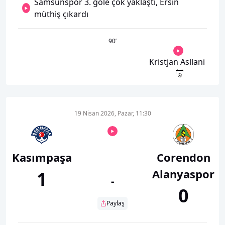
Samsunspor 3. gole çok yaklaştı, Ersin
müthiş çıkardı
90
’
Kristjan Asllani
19 Nisan 2026, Pazar, 11:30
Kasımpaşa
Corendon
Alanyaspor
1
-
0
Paylaş