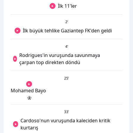
İlk 11'ler
2
’
İlk büyük tehlike Gaziantep FK'den geldi
4
’
Rodrigues'in vuruşunda savunmaya
çarpan top direkten döndü
25
’
Mohamed Bayo
33
’
Cardoso'nun vuruşunda kaleciden kritik
kurtarış