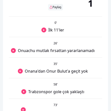
1
Paylaş
0
’
İlk 11'ler
26
’
Onuachu mutlak fırsattan yararlanamadı
35
’
Onana'dan Onur Bulut'a geçit yok
58
’
Trabzonspor gole çok yaklaştı
73
’