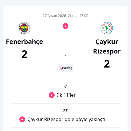
17 Nisan 2026, Cuma, 17:00
Fenerbahçe
Çaykur
Rizespor
2
-
2
Paylaş
0
’
İlk 11'ler
23
’
Çaykur Rizespor gole böyle yaklaştı