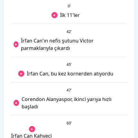
0
’
İlk 11'ler
42
’
İrfan Can'ın nefis şutunu Victor
parmaklarıyla çıkardı
45
’
İrfan Can, bu kez kornerden atıyordu
47
’
Corendon Alanyaspor, ikinci yarıya hızlı
başladı
60
’
İrfan Can Kahveci