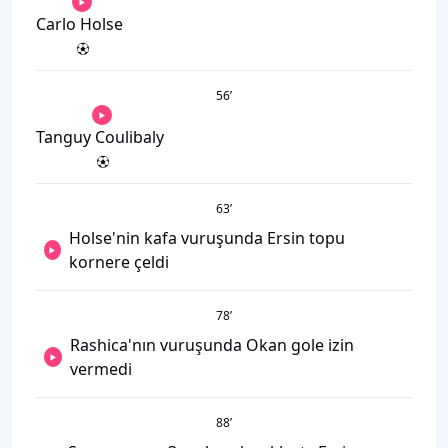
Carlo Holse
56
’
Tanguy Coulibaly
63
’
Holse'nin kafa vuruşunda Ersin topu
kornere çeldi
78
’
Rashica'nın vuruşunda Okan gole izin
vermedi
88
’