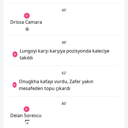
45
’
Drissa Camara
49
’
Lungoyi karşı karşıya pozisyonda kaleciye
takıldı
62
’
Onugkha kafayı vurdu, Zafer yakın
mesafeden topu çıkardı
80
’
Deian Sorescu