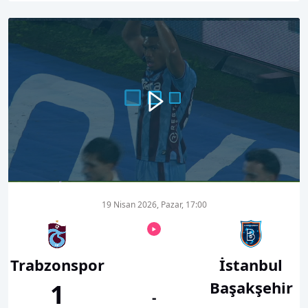
00:00
00:51
19 Nisan 2026, Pazar, 17:00
Trabzonspor
İstanbul
Başakşehir
1
-