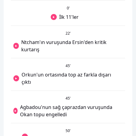
0
’
İlk 11'ler
22
’
Ntcham'ın vuruşunda Ersin'den kritik
kurtarış
45
’
Orkun'un ortasında top az farkla dışarı
çıktı
45
’
Agbadou'nun sağ çaprazdan vuruşunda
Okan topu engelledi
50
’