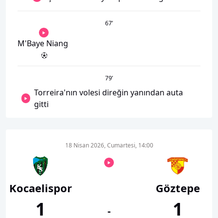
67
’
M'Baye Niang
79
’
Torreira'nın volesi direğin yanından auta
gitti
18 Nisan 2026, Cumartesi, 14:00
Kocaelispor
Göztepe
1
1
-