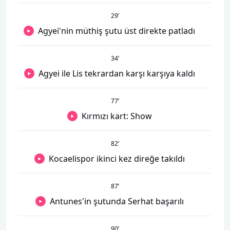
29
’
Agyei'nin müthiş şutu üst direkte patladı
34
’
Agyei ile Lis tekrardan karşı karşıya kaldı
77
’
Kırmızı kart: Show
82
’
Kocaelispor ikinci kez direğe takıldı
87
’
Antunes'in şutunda Serhat başarılı
90
’