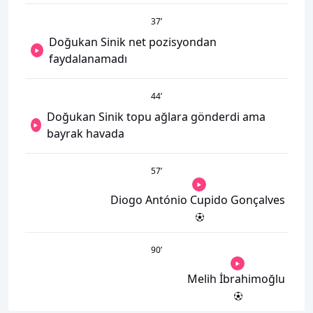
37
’
Doğukan Sinik net pozisyondan
faydalanamadı
44
’
Doğukan Sinik topu ağlara gönderdi ama
bayrak havada
57
’
Diogo António Cupido Gonçalves
90
’
Melih İbrahimoğlu