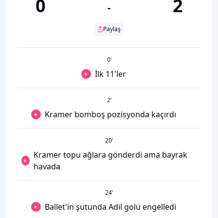
0
2
-
Paylaş
0
’
İlk 11'ler
2
’
Kramer bomboş pozisyonda kaçırdı
20
’
Kramer topu ağlara gönderdi ama bayrak
havada
24
’
Ballet'in şutunda Adil golü engelledi