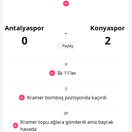
Antalyaspor
Konyaspor
-
0
2
Paylaş
0
’
İlk 11'ler
2
’
Kramer bomboş pozisyonda kaçırdı
20
’
Kramer topu ağlara gönderdi ama bayrak
havada