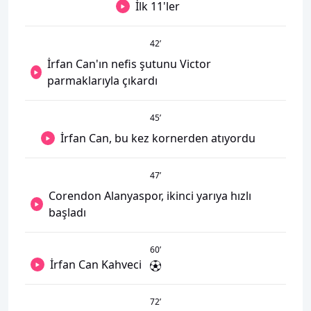
İlk 11'ler
42
’
İrfan Can'ın nefis şutunu Victor
parmaklarıyla çıkardı
45
’
İrfan Can, bu kez kornerden atıyordu
47
’
Corendon Alanyaspor, ikinci yarıya hızlı
başladı
60
’
İrfan Can Kahveci
72
’