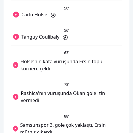
50
’
Carlo Holse
56
’
Tanguy Coulibaly
63
’
Holse'nin kafa vuruşunda Ersin topu
kornere çeldi
78
’
Rashica'nın vuruşunda Okan gole izin
vermedi
88
’
Samsunspor 3. gole çok yaklaştı, Ersin
müthiş çıkardı