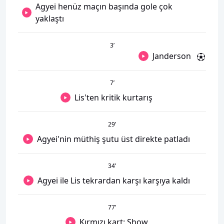
Agyei henüz maçın başında gole çok
yaklaştı
3
’
Janderson
7
’
Lis'ten kritik kurtarış
29
’
Agyei'nin müthiş şutu üst direkte patladı
34
’
Agyei ile Lis tekrardan karşı karşıya kaldı
77
’
Kırmızı kart: Show