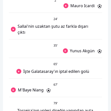
2
’
Mauro Icardi
24
’
Sallai'nin uzaktan şutu az farkla dışarı
çıktı
35
’
Yunus Akgün
65
’
İşte Galatasaray'ın iptal edilen golü
67
’
M'Baye Niang
79
’
Torreira'nın volesi direğin yanından auta