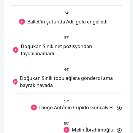
24
’
Ballet'in şutunda Adil golü engelledi
37
’
Doğukan Sinik net pozisyondan
faydalanamadı
44
’
Doğukan Sinik topu ağlara gönderdi ama
bayrak havada
57
’
Diogo António Cupido Gonçalves
90
’
Melih İbrahimoğlu