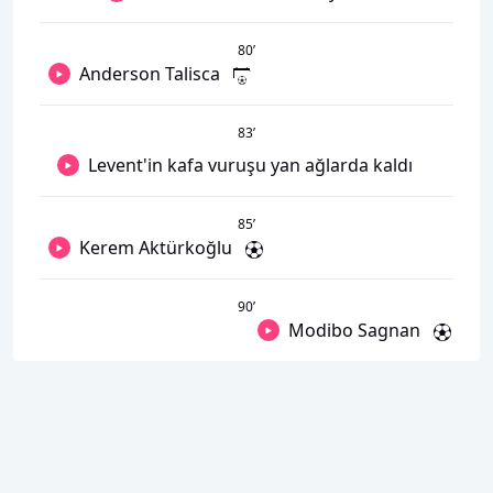
80
’
Anderson Talisca
83
’
Levent'in kafa vuruşu yan ağlarda kaldı
85
’
Kerem Aktürkoğlu
90
’
Modibo Sagnan