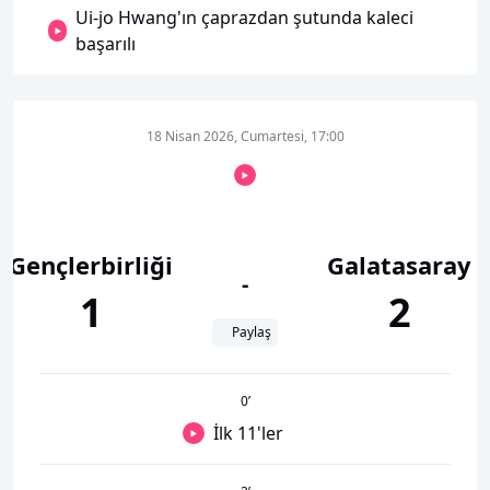
Ui-jo Hwang'ın çaprazdan şutunda kaleci
başarılı
18 Nisan 2026, Cumartesi, 17:00
Gençlerbirliği
Galatasaray
-
1
2
Paylaş
0
’
İlk 11'ler