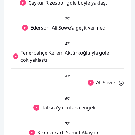
Çaykur Rizespor gole böyle yaklaştı
29
’
Ederson, Ali Sowe'a geçit vermedi
42
’
Fenerbahçe Kerem Aktürkoğlu'yla gole
çok yaklaştı
47
’
Ali Sowe
69
’
Talisca'ya Fofana engeli
72
’
Kırmızı kart: Samet Akaydin