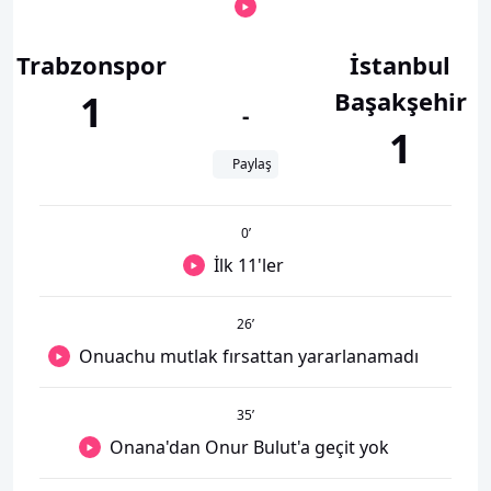
Trabzonspor
İstanbul
Başakşehir
1
-
1
Paylaş
0
’
İlk 11'ler
26
’
Onuachu mutlak fırsattan yararlanamadı
35
’
Onana'dan Onur Bulut'a geçit yok