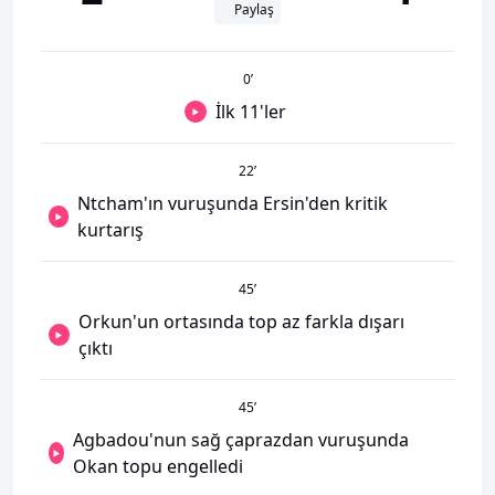
Paylaş
0
’
İlk 11'ler
22
’
Ntcham'ın vuruşunda Ersin'den kritik
kurtarış
45
’
Orkun'un ortasında top az farkla dışarı
çıktı
45
’
Agbadou'nun sağ çaprazdan vuruşunda
Okan topu engelledi