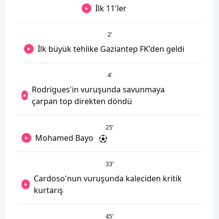
İlk 11'ler
2
’
İlk büyük tehlike Gaziantep FK'den geldi
4
’
Rodrigues'in vuruşunda savunmaya
çarpan top direkten döndü
25
’
Mohamed Bayo
33
’
Cardoso'nun vuruşunda kaleciden kritik
kurtarış
45
’