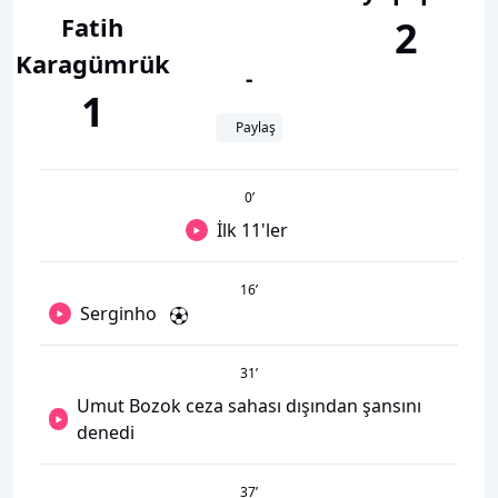
Fatih
2
Karagümrük
-
1
Paylaş
0
’
İlk 11'ler
16
’
Serginho
31
’
Umut Bozok ceza sahası dışından şansını
denedi
37
’