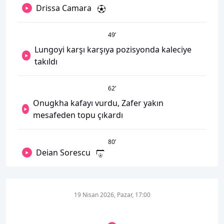
Drissa Camara
49
’
Lungoyi karşı karşıya pozisyonda kaleciye
takıldı
62
’
Onugkha kafayı vurdu, Zafer yakın
mesafeden topu çıkardı
80
’
Deian Sorescu
19 Nisan 2026, Pazar, 17:00