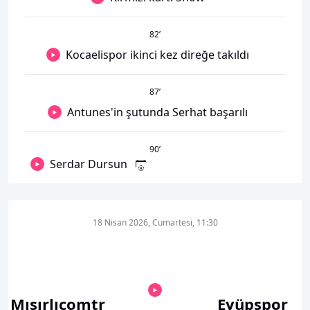
82
’
Kocaelispor ikinci kez direğe takıldı
87
’
Antunes'in şutunda Serhat başarılı
90
’
Serdar Dursun
18 Nisan 2026, Cumartesi, 11:30
Mısırlıcomtr
Eyüpspor