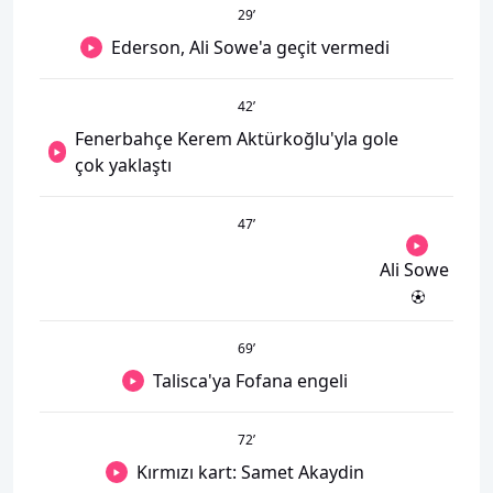
29
’
Ederson, Ali Sowe'a geçit vermedi
42
’
Fenerbahçe Kerem Aktürkoğlu'yla gole
çok yaklaştı
47
’
Ali Sowe
69
’
Talisca'ya Fofana engeli
72
’
Kırmızı kart: Samet Akaydin