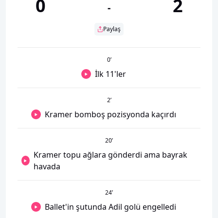
0
2
-
Paylaş
0
’
İlk 11'ler
2
’
Kramer bomboş pozisyonda kaçırdı
20
’
Kramer topu ağlara gönderdi ama bayrak
havada
24
’
Ballet'in şutunda Adil golü engelledi