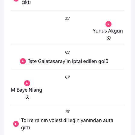
çıktı
35
’
Yunus Akgün
65
’
İşte Galatasaray'ın iptal edilen golü
67
’
M'Baye Niang
79
’
Torreira'nın volesi direğin yanından auta
gitti