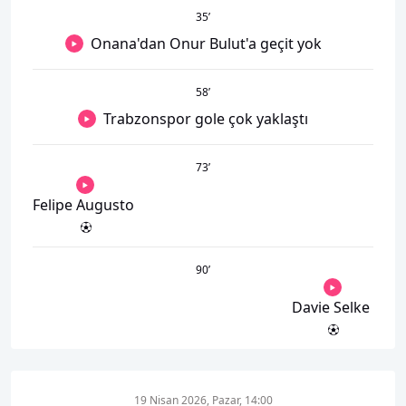
35
’
Onana'dan Onur Bulut'a geçit yok
58
’
Trabzonspor gole çok yaklaştı
73
’
Felipe Augusto
90
’
Davie Selke
19 Nisan 2026, Pazar, 14:00