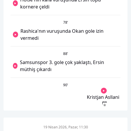
kornere çeldi
78
’
Rashica'nın vuruşunda Okan gole izin
vermedi
88
’
Samsunspor 3. gole çok yaklaştı, Ersin
müthiş çıkardı
90
’
Kristjan Asllani
19 Nisan 2026, Pazar, 11:30