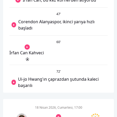
İrfan Can, bu kez kornerden atıyordu
47
’
Corendon Alanyaspor, ikinci yarıya hızlı
başladı
60
’
İrfan Can Kahveci
72
’
Ui-jo Hwang'ın çaprazdan şutunda kaleci
başarılı
18 Nisan 2026, Cumartesi, 17:00