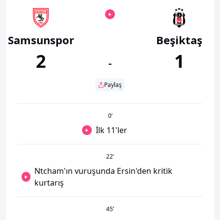
Samsunspor
Beşiktaş
2
1
-
Paylaş
0
’
İlk 11'ler
22
’
Ntcham'ın vuruşunda Ersin'den kritik
kurtarış
45
’