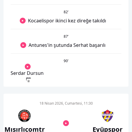
82
’
Kocaelispor ikinci kez direğe takıldı
87
’
Antunes'in şutunda Serhat başarılı
90
’
Serdar Dursun
18 Nisan 2026, Cumartesi, 11:30
Mısırlıcomtr
Eyüpspor