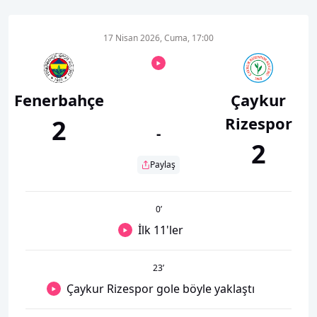
17 Nisan 2026, Cuma, 17:00
Fenerbahçe
Çaykur
Rizespor
2
-
2
Paylaş
0
’
İlk 11'ler
23
’
Çaykur Rizespor gole böyle yaklaştı