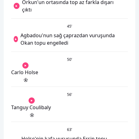
Orkun'un ortasında top az farkla dışarı
çıktı
45
’
Agbadou'nun sağ çaprazdan vuruşunda
Okan topu engelledi
50
’
Carlo Holse
56
’
Tanguy Coulibaly
63
’
Holse'nin kafa vuruşunda Ersin topu