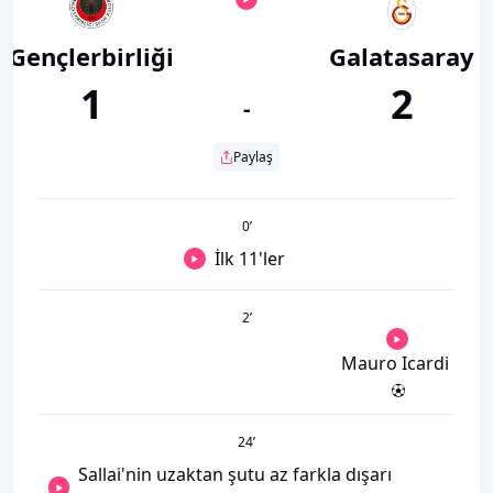
Gençlerbirliği
Galatasaray
1
2
-
Paylaş
0
’
İlk 11'ler
2
’
Mauro Icardi
24
’
Sallai'nin uzaktan şutu az farkla dışarı