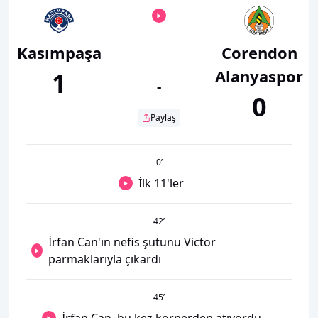
Kasımpaşa
Corendon
Alanyaspor
1
-
0
Paylaş
0
’
İlk 11'ler
42
’
İrfan Can'ın nefis şutunu Victor
parmaklarıyla çıkardı
45
’