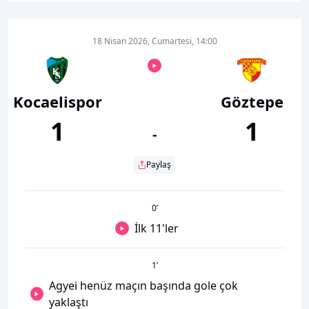
18 Nisan 2026, Cumartesi, 14:00
Kocaelispor
Göztepe
1
1
-
Paylaş
0
’
İlk 11'ler
1
’
Agyei henüz maçın başında gole çok
yaklaştı