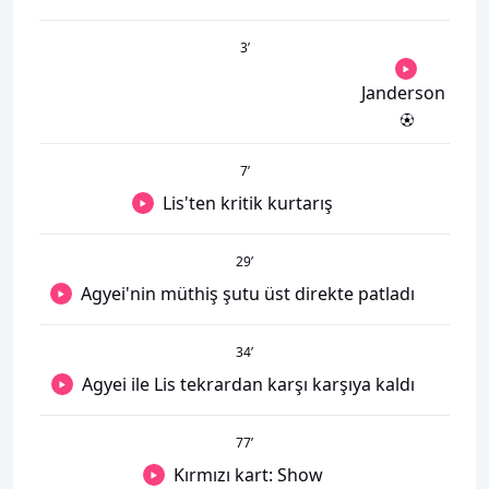
3
’
Janderson
7
’
Lis'ten kritik kurtarış
29
’
Agyei'nin müthiş şutu üst direkte patladı
34
’
Agyei ile Lis tekrardan karşı karşıya kaldı
77
’
Kırmızı kart: Show