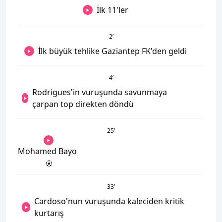
İlk 11'ler
2
’
İlk büyük tehlike Gaziantep FK'den geldi
4
’
Rodrigues'in vuruşunda savunmaya
çarpan top direkten döndü
25
’
Mohamed Bayo
33
’
Cardoso'nun vuruşunda kaleciden kritik
kurtarış