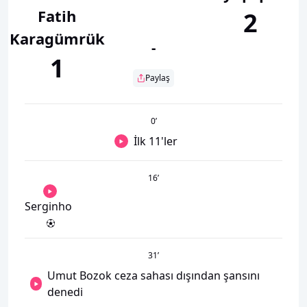
Fatih
2
Karagümrük
-
1
Paylaş
0
’
İlk 11'ler
16
’
Serginho
31
’
Umut Bozok ceza sahası dışından şansını
denedi