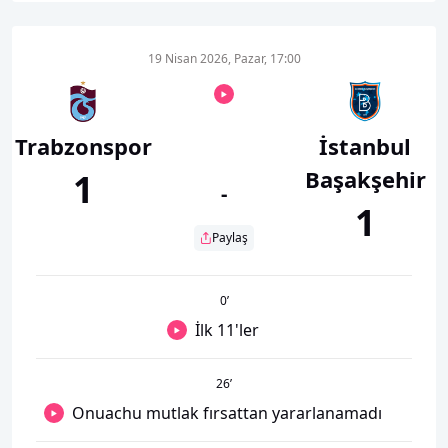
19 Nisan 2026, Pazar, 17:00
Trabzonspor
İstanbul
Başakşehir
1
-
1
Paylaş
0
’
İlk 11'ler
26
’
Onuachu mutlak fırsattan yararlanamadı