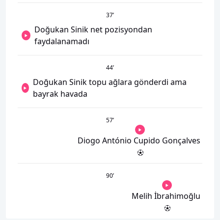
37
’
Doğukan Sinik net pozisyondan
faydalanamadı
44
’
Doğukan Sinik topu ağlara gönderdi ama
bayrak havada
57
’
Diogo António Cupido Gonçalves
90
’
Melih İbrahimoğlu