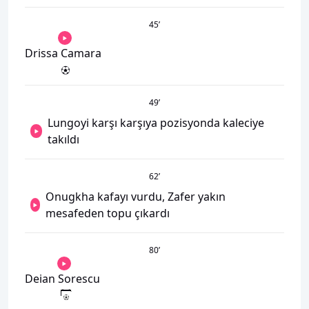
45
’
Drissa Camara
49
’
Lungoyi karşı karşıya pozisyonda kaleciye
takıldı
62
’
Onugkha kafayı vurdu, Zafer yakın
mesafeden topu çıkardı
80
’
Deian Sorescu