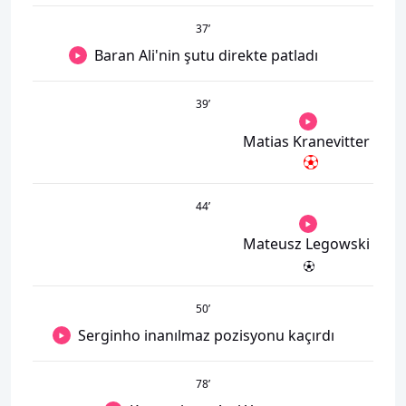
37
’
Baran Ali'nin şutu direkte patladı
39
’
Matias Kranevitter
44
’
Mateusz Legowski
50
’
Serginho inanılmaz pozisyonu kaçırdı
78
’