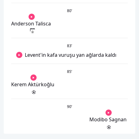
80
’
Anderson Talisca
83
’
Levent'in kafa vuruşu yan ağlarda kaldı
85
’
Kerem Aktürkoğlu
90
’
Modibo Sagnan