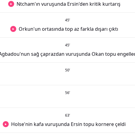
Ntcham'ın vuruşunda Ersin'den kritik kurtarış
45
’
Orkun'un ortasında top az farkla dışarı çıktı
45
’
Agbadou'nun sağ çaprazdan vuruşunda Okan topu engelle
50
’
56
’
63
’
Holse'nin kafa vuruşunda Ersin topu kornere çeldi