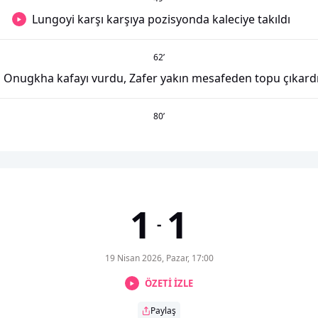
Lungoyi karşı karşıya pozisyonda kaleciye takıldı
62
’
Onugkha kafayı vurdu, Zafer yakın mesafeden topu çıkard
80
’
1
1
-
19 Nisan 2026, Pazar, 17:00
ÖZETİ İZLE
Paylaş