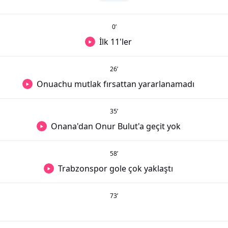
0
’
İlk 11'ler
26
’
Onuachu mutlak fırsattan yararlanamadı
35
’
Onana'dan Onur Bulut'a geçit yok
58
’
Trabzonspor gole çok yaklaştı
73
’