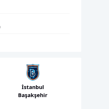
ı
İstanbul
Başakşehir