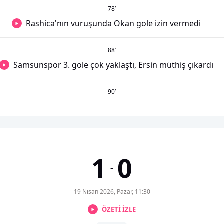
78
’
Rashica'nın vuruşunda Okan gole izin vermedi
88
’
Samsunspor 3. gole çok yaklaştı, Ersin müthiş çıkardı
90
’
1
0
-
19 Nisan 2026, Pazar, 11:30
ÖZETİ İZLE