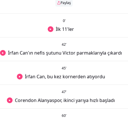
Paylaş
0
’
İlk 11'ler
42
’
İrfan Can'ın nefis şutunu Victor parmaklarıyla çıkardı
45
’
İrfan Can, bu kez kornerden atıyordu
47
’
Corendon Alanyaspor, ikinci yarıya hızlı başladı
60
’