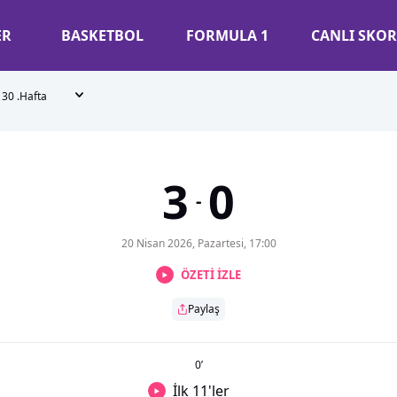
ER
BASKETBOL
FORMULA 1
CANLI SKOR
30 .Hafta
3
0
-
20 Nisan 2026, Pazartesi, 17:00
ÖZETİ İZLE
Paylaş
0
’
İlk 11'ler