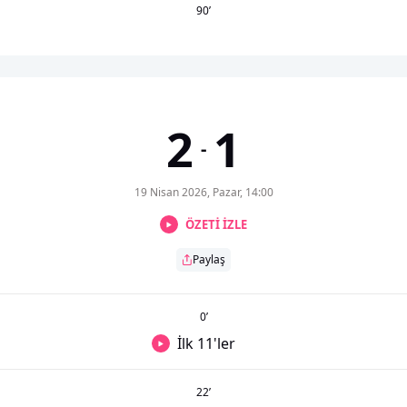
90
’
2
1
-
19 Nisan 2026, Pazar, 14:00
ÖZETİ İZLE
Paylaş
0
’
İlk 11'ler
22
’