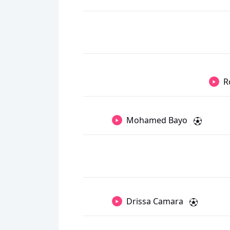
R
Mohamed Bayo
Drissa Camara