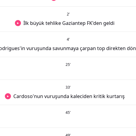
2
’
İlk büyük tehlike Gaziantep FK'den geldi
4
’
odrigues'in vuruşunda savunmaya çarpan top direkten dö
25
’
33
’
Cardoso'nun vuruşunda kaleciden kritik kurtarış
45
’
49
’