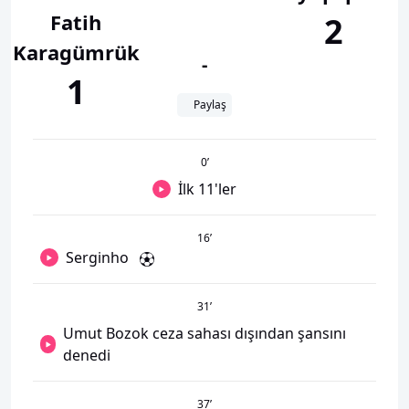
Fatih
2
Karagümrük
-
1
Paylaş
0
’
İlk 11'ler
16
’
Serginho
31
’
Umut Bozok ceza sahası dışından şansını
denedi
37
’