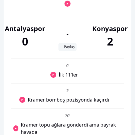
Antalyaspor
Konyaspor
-
0
2
Paylaş
0
’
İlk 11'ler
2
’
Kramer bomboş pozisyonda kaçırdı
20
’
Kramer topu ağlara gönderdi ama bayrak
havada