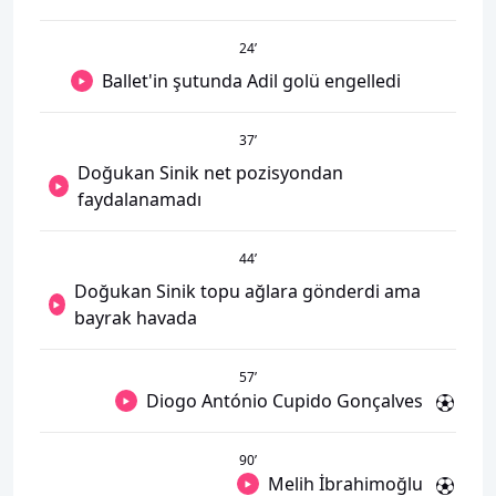
24
’
Ballet'in şutunda Adil golü engelledi
37
’
Doğukan Sinik net pozisyondan
faydalanamadı
44
’
Doğukan Sinik topu ağlara gönderdi ama
bayrak havada
57
’
Diogo António Cupido Gonçalves
90
’
Melih İbrahimoğlu