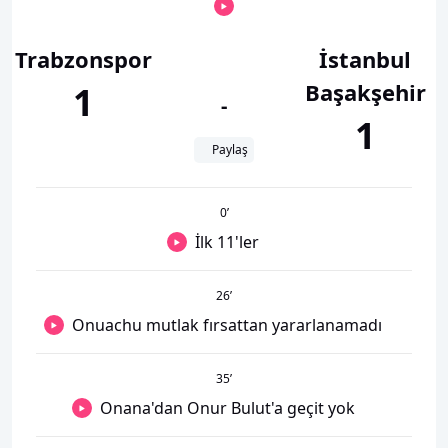
Trabzonspor
İstanbul
Başakşehir
1
-
1
Paylaş
0
’
İlk 11'ler
26
’
Onuachu mutlak fırsattan yararlanamadı
35
’
Onana'dan Onur Bulut'a geçit yok