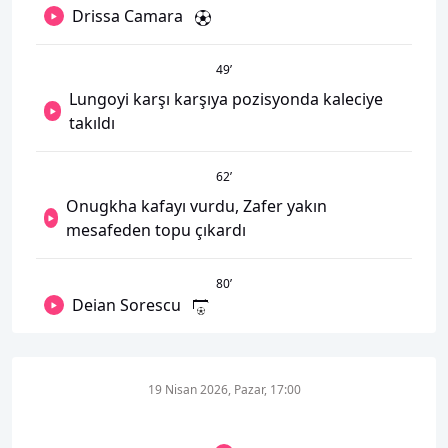
Drissa Camara
49
’
Lungoyi karşı karşıya pozisyonda kaleciye
takıldı
62
’
Onugkha kafayı vurdu, Zafer yakın
mesafeden topu çıkardı
80
’
Deian Sorescu
19 Nisan 2026, Pazar, 17:00