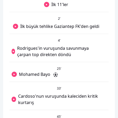
İlk 11'ler
2
’
İlk büyük tehlike Gaziantep FK'den geldi
4
’
Rodrigues'in vuruşunda savunmaya
çarpan top direkten döndü
25
’
Mohamed Bayo
33
’
Cardoso'nun vuruşunda kaleciden kritik
kurtarış
45
’