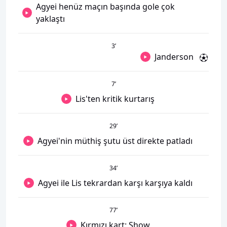
Agyei henüz maçın başında gole çok
yaklaştı
3
’
Janderson
7
’
Lis'ten kritik kurtarış
29
’
Agyei'nin müthiş şutu üst direkte patladı
34
’
Agyei ile Lis tekrardan karşı karşıya kaldı
77
’
Kırmızı kart: Show