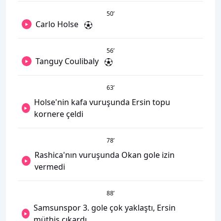
50
’
Carlo Holse
56
’
Tanguy Coulibaly
63
’
Holse'nin kafa vuruşunda Ersin topu
kornere çeldi
78
’
Rashica'nın vuruşunda Okan gole izin
vermedi
88
’
Samsunspor 3. gole çok yaklaştı, Ersin
müthiş çıkardı