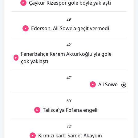
Çaykur Rizespor gole böyle yaklaştı
29
’
Ederson, Ali Sowe'a geçit vermedi
42
’
Fenerbahçe Kerem Aktürkoğlu'yla gole
çok yaklaştı
47
’
Ali Sowe
69
’
Talisca'ya Fofana engeli
72
’
Kırmızı kart: Samet Akaydin