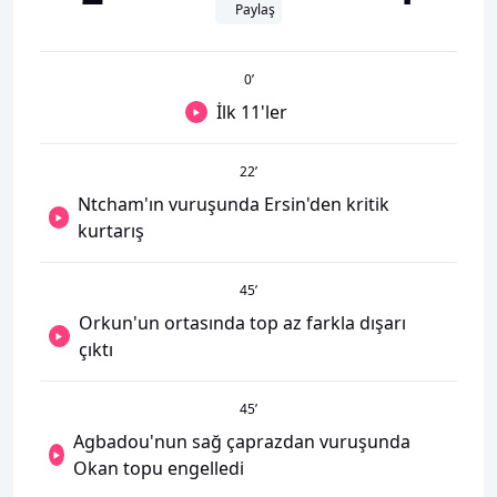
Paylaş
0
’
İlk 11'ler
22
’
Ntcham'ın vuruşunda Ersin'den kritik
kurtarış
45
’
Orkun'un ortasında top az farkla dışarı
çıktı
45
’
Agbadou'nun sağ çaprazdan vuruşunda
Okan topu engelledi