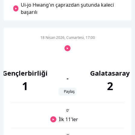
Ui-jo Hwang'ın çaprazdan şutunda kaleci
başarılı
18 Nisan 2026, Cumartesi, 17:00
Gençlerbirliği
Galatasaray
-
1
2
Paylaş
0
’
İlk 11'ler