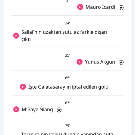
2
’
Mauro Icardi
24
’
Sallai'nin uzaktan şutu az farkla dışarı
çıktı
35
’
Yunus Akgün
65
’
İşte Galatasaray'ın iptal edilen golü
67
’
M'Baye Niang
79
’
Torreira'nın volesi direğin yanından auta