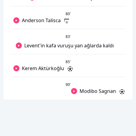
80
’
Anderson Talisca
83
’
Levent'in kafa vuruşu yan ağlarda kaldı
85
’
Kerem Aktürkoğlu
90
’
Modibo Sagnan