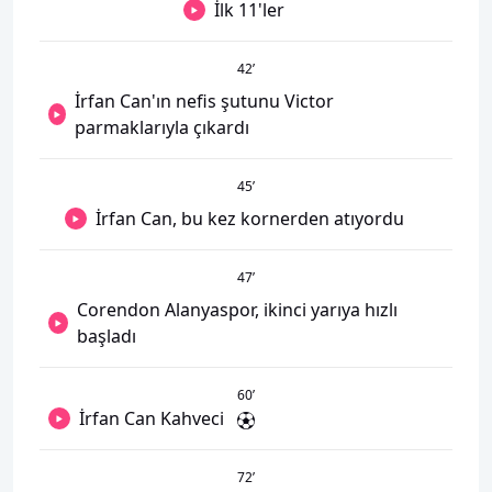
İlk 11'ler
42
’
İrfan Can'ın nefis şutunu Victor
parmaklarıyla çıkardı
45
’
İrfan Can, bu kez kornerden atıyordu
47
’
Corendon Alanyaspor, ikinci yarıya hızlı
başladı
60
’
İrfan Can Kahveci
72
’