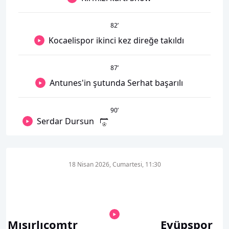
82
’
Kocaelispor ikinci kez direğe takıldı
87
’
Antunes'in şutunda Serhat başarılı
90
’
Serdar Dursun
18 Nisan 2026, Cumartesi, 11:30
Mısırlıcomtr
Eyüpspor