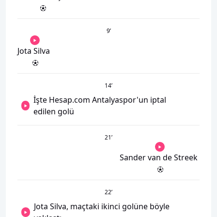
9
’
Jota Silva
14
’
İşte Hesap.com Antalyaspor'un iptal
edilen golü
21
’
Sander van de Streek
22
’
Jota Silva, maçtaki ikinci golüne böyle