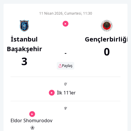
11 Nisan 2026, Cumartesi, 11:30
İstanbul
Gençlerbirliği
Başakşehir
0
-
3
Paylaş
0
’
İlk 11'ler
9
’
Eldor Shomurodov