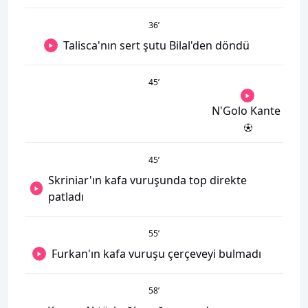
36
’
Talisca'nın sert şutu Bilal'den döndü
45
’
N'Golo Kante
45
’
Skriniar'ın kafa vuruşunda top direkte
patladı
55
’
Furkan'ın kafa vuruşu çerçeveyi bulmadı
58
’