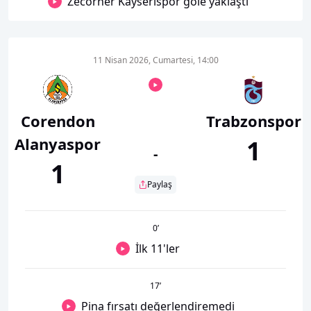
Zecorner Kayserispor gole yaklaştı
11 Nisan 2026, Cumartesi, 14:00
Corendon
Trabzonspor
Alanyaspor
1
-
1
Paylaş
0
’
İlk 11'ler
17
’
Pina fırsatı değerlendiremedi