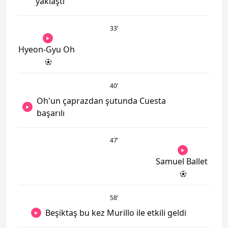
yaklaştı
33
’
Hyeon-Gyu Oh
40
’
Oh'un çaprazdan şutunda Cuesta
başarılı
47
’
Samuel Ballet
58
’
Beşiktaş bu kez Murillo ile etkili geldi