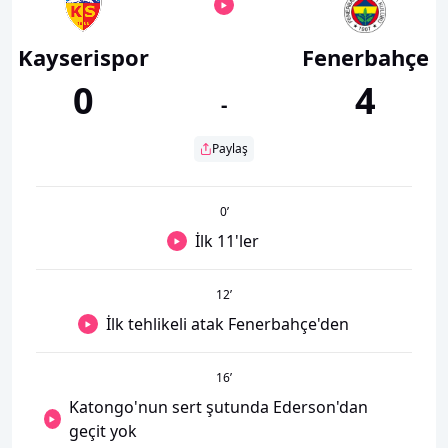
Kayserispor
Fenerbahçe
0
4
-
Paylaş
0
’
İlk 11'ler
12
’
İlk tehlikeli atak Fenerbahçe'den
16
’
Katongo'nun sert şutunda Ederson'dan
geçit yok