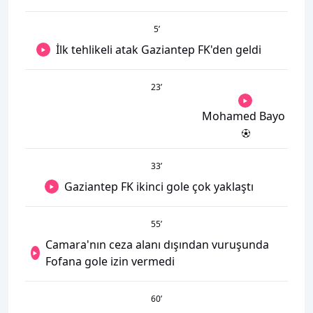
5
’
İlk tehlikeli atak Gaziantep FK'den geldi
23
’
Mohamed Bayo
33
’
Gaziantep FK ikinci gole çok yaklaştı
55
’
Camara'nın ceza alanı dışından vuruşunda
Fofana gole izin vermedi
60
’