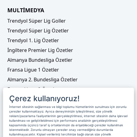
MULTİMEDYA
Trendyol Süper Lig Goller
Trendyol Süper Lig Özetler
Trendyol 1. Lig Özetler
İngiltere Premier Lig Özetler
Almanya Bundesliga Özetler
Fransa Ligue 1 Özetler
Almanya 2. Bundesliga Özetler
Fransa Ligue 2 Özetler
Çerez kullanıyoruz!
Tenis
İnternet sitesinin sağlanması ve bilgi toplumu hizmetlerinin sunulması için zorunlu
Video Liste
çerezler kullanmaktayız. Ayrıca deneyiminizin iyileştirilmesi, size yönelik
reklam/pazarlama faaliyetlerinin gerçekleştirilmesi, internet sitesinin daha işlevsel
Foto Galeriler
kullanılması ve geliştirilebilmesi için performans analizinin gerçekleştirilmesi
kapsamında üçüncü taraf iş ortaklarımızın da erişebileceği çerezler kullanılmak
istenmektedir. Zorunlu olmayan çerezler onay vermediğiniz durumlarda
kullanılmayacaktır. Kişisel verileriniz tercihinize bağlı olarak size yönelik
Üyelik
Yayın Akışı
Reklam
Site Sözleşmesi