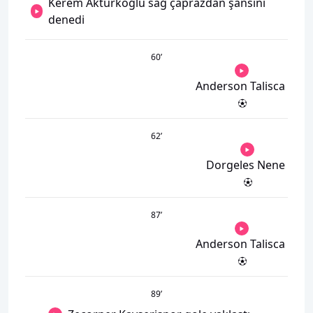
Kerem Aktürkoğlu sağ çaprazdan şansını
denedi
60
’
Anderson Talisca
62
’
Dorgeles Nene
87
’
Anderson Talisca
89
’