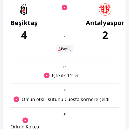
Beşiktaş
Antalyaspor
4
2
-
Paylaş
0
’
İşte ilk 11'ler
3
’
Oh'un etkili şutunu Cuesta kornere çeldi
5
’
Orkun Kökçü