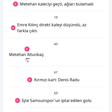
Metehan kaleciyi geçti, ağları bulamadı
10
’
Emre Kılınç direkt kaleyi düşündü, az
farkla çıktı
45
’
Metehan Altunbaş
61
’
Kırmızı kart: Denis Radu
63
’
İşte Samsunspor'un iptal edilen golü