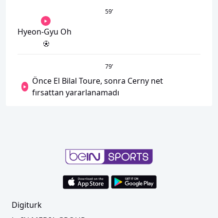
59
’
Hyeon-Gyu Oh
79
’
Önce El Bilal Toure, sonra Cerny net
fırsattan yararlanamadı
Digiturk