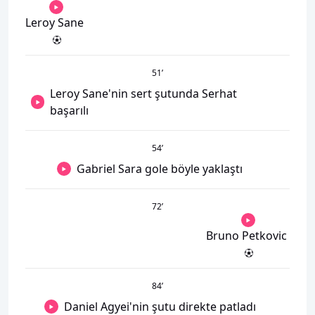
Leroy Sane
51
’
Leroy Sane'nin sert şutunda Serhat
başarılı
54
’
Gabriel Sara gole böyle yaklaştı
72
’
Bruno Petkovic
84
’
Daniel Agyei'nin şutu direkte patladı