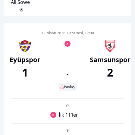
Ali Sowe
13 Nisan 2026, Pazartesi, 17:00
Eyüpspor
Samsunspor
1
2
-
Paylaş
0
’
İlk 11'ler
7
’