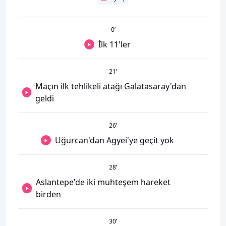
0
’
İlk 11'ler
21
’
Maçın ilk tehlikeli atağı Galatasaray'dan
geldi
26
’
Uğurcan'dan Agyei'ye geçit yok
28
’
Aslantepe'de iki muhteşem hareket
birden
30
’