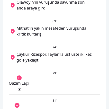
Olawoyin'in vuruşunda savunma son
anda araya girdi
69
’
Mithat'ın yakın mesafeden vuruşunda
kritik kurtarış
74
’
Çaykur Rizespor, Taylan'la üst üste iki kez
gole yaklaştı
79
’
Qazim Laçi
81
’