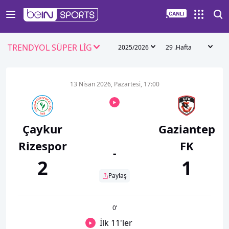
TRENDYOL SÜPER LİG
2025/2026
29 .Hafta
13 Nisan 2026, Pazartesi, 17:00
Çaykur
Gaziantep
Rizespor
FK
-
2
1
Paylaş
0
’
İlk 11'ler