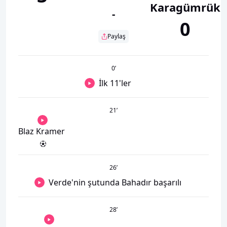
Karagümrük
-
0
Paylaş
0
’
İlk 11'ler
21
’
Blaz Kramer
26
’
Verde'nin şutunda Bahadır başarılı
28
’