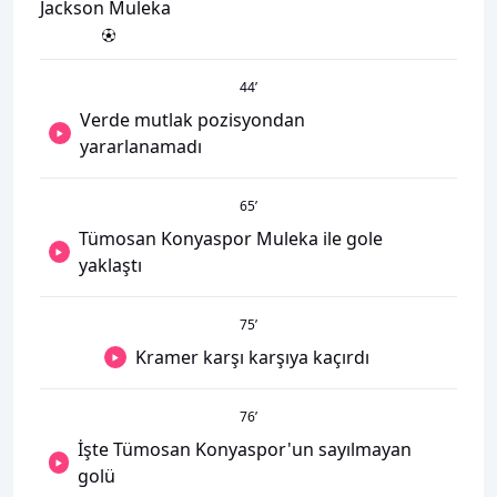
Jackson Muleka
44
’
Verde mutlak pozisyondan
yararlanamadı
65
’
Tümosan Konyaspor Muleka ile gole
yaklaştı
75
’
Kramer karşı karşıya kaçırdı
76
’
İşte Tümosan Konyaspor'un sayılmayan
golü