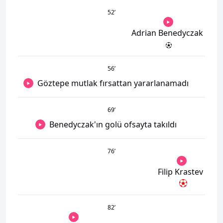
52
’
Adrian Benedyczak
56
’
Göztepe mutlak fırsattan yararlanamadı
69
’
Benedyczak'ın golü ofsayta takıldı
76
’
Filip Krastev
82
’