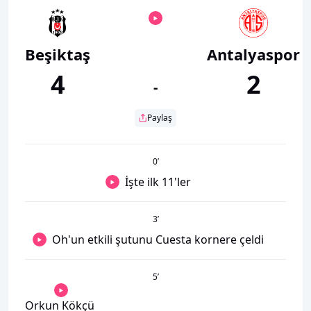
Beşiktaş
Antalyaspor
4
2
-
Paylaş
0
’
İşte ilk 11'ler
3
’
Oh'un etkili şutunu Cuesta kornere çeldi
5
’
Orkun Kökçü