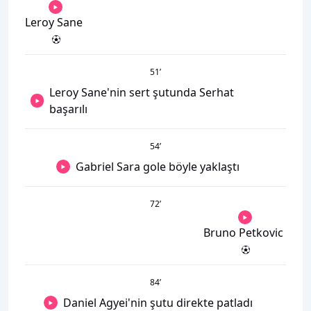
Leroy Sane
51
’
Leroy Sane'nin sert şutunda Serhat
başarılı
54
’
Gabriel Sara gole böyle yaklaştı
72
’
Bruno Petkovic
84
’
Daniel Agyei'nin şutu direkte patladı