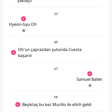
yaklaştı
33
’
Hyeon-Gyu Oh
40
’
Oh'un çaprazdan şutunda Cuesta
başarılı
47
’
Samuel Ballet
58
’
Beşiktaş bu kez Murillo ile etkili geldi