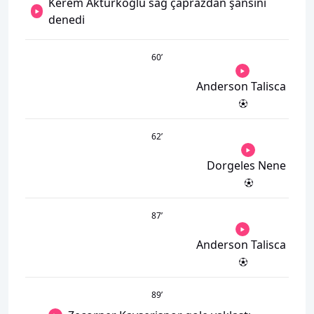
Kerem Aktürkoğlu sağ çaprazdan şansını
denedi
60
’
Anderson Talisca
62
’
Dorgeles Nene
87
’
Anderson Talisca
89
’