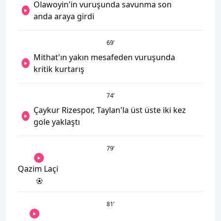
Olawoyin'in vuruşunda savunma son
anda araya girdi
69
’
Mithat'ın yakın mesafeden vuruşunda
kritik kurtarış
74
’
Çaykur Rizespor, Taylan'la üst üste iki kez
gole yaklaştı
79
’
Qazim Laçi
81
’