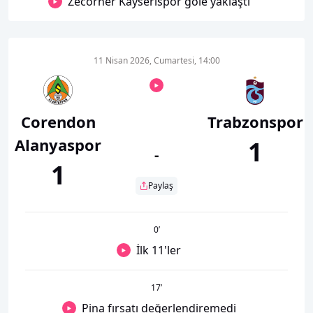
Zecorner Kayserispor gole yaklaştı
11 Nisan 2026, Cumartesi, 14:00
Corendon
Trabzonspor
Alanyaspor
1
-
1
Paylaş
0
’
İlk 11'ler
17
’
Pina fırsatı değerlendiremedi