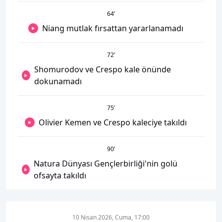
64
’
Niang mutlak fırsattan yararlanamadı
72
’
Shomurodov ve Crespo kale önünde
dokunamadı
75
’
Olivier Kemen ve Crespo kaleciye takıldı
90
’
Natura Dünyası Gençlerbirliği'nin golü
ofsayta takıldı
10 Nisan 2026, Cuma, 17:00