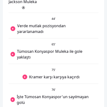
Jackson Muleka
44
’
Verde mutlak pozisyondan
yararlanamadı
65
’
Tümosan Konyaspor Muleka ile gole
yaklaştı
75
’
Kramer karşı karşıya kaçırdı
76
’
İşte Tümosan Konyaspor'un sayılmayan
golü