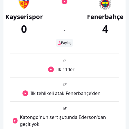
Kayserispor
Fenerbahçe
0
4
-
Paylaş
0
’
İlk 11'ler
12
’
İlk tehlikeli atak Fenerbahçe'den
16
’
Katongo'nun sert şutunda Ederson'dan
geçit yok