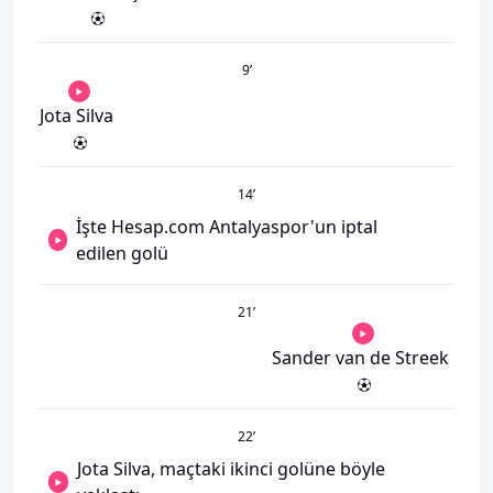
9
’
Jota Silva
14
’
İşte Hesap.com Antalyaspor'un iptal
edilen golü
21
’
Sander van de Streek
22
’
Jota Silva, maçtaki ikinci golüne böyle