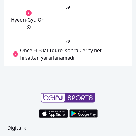
59
’
Hyeon-Gyu Oh
79
’
Önce El Bilal Toure, sonra Cerny net
fırsattan yararlanamadı
Digiturk