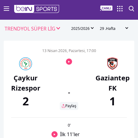
TRENDYOL SÜPER LİG
2025/2026
29 .Hafta
13 Nisan 2026, Pazartesi, 17:00
Çaykur
Gaziantep
Rizespor
FK
-
2
1
Paylaş
0
’
İlk 11'ler