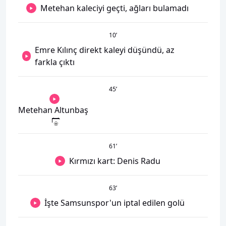
Metehan kaleciyi geçti, ağları bulamadı
10
’
Emre Kılınç direkt kaleyi düşündü, az
farkla çıktı
45
’
Metehan Altunbaş
61
’
Kırmızı kart: Denis Radu
63
’
İşte Samsunspor'un iptal edilen golü