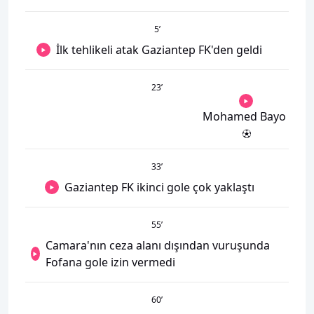
5
’
İlk tehlikeli atak Gaziantep FK'den geldi
23
’
Mohamed Bayo
33
’
Gaziantep FK ikinci gole çok yaklaştı
55
’
Camara'nın ceza alanı dışından vuruşunda
Fofana gole izin vermedi
60
’