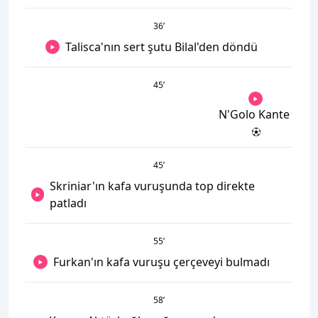
36
’
Talisca'nın sert şutu Bilal'den döndü
45
’
N'Golo Kante
45
’
Skriniar'ın kafa vuruşunda top direkte
patladı
55
’
Furkan'ın kafa vuruşu çerçeveyi bulmadı
58
’