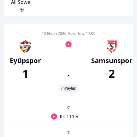
Ali Sowe
13 Nisan 2026, Pazartesi, 17:00
Eyüpspor
Samsunspor
1
2
-
Paylaş
0
’
İlk 11'ler
7
’