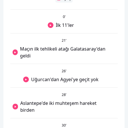
0
’
İlk 11'ler
21
’
Maçın ilk tehlikeli atağı Galatasaray'dan
geldi
26
’
Uğurcan'dan Agyei'ye geçit yok
28
’
Aslantepe'de iki muhteşem hareket
birden
30
’