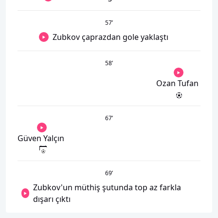
57
’
Zubkov çaprazdan gole yaklaştı
58
’
Ozan Tufan
67
’
Güven Yalçın
69
’
Zubkov'un müthiş şutunda top az farkla
dışarı çıktı