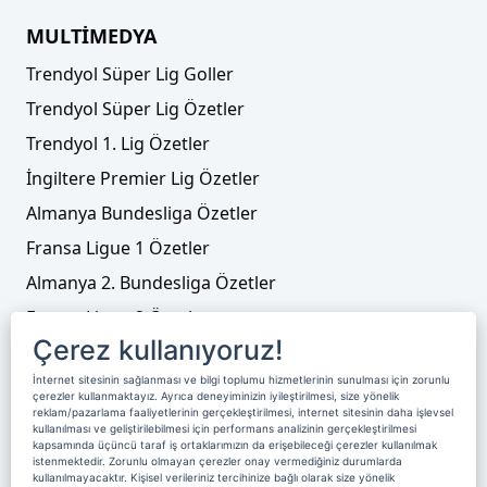
MULTİMEDYA
Trendyol Süper Lig Goller
Trendyol Süper Lig Özetler
Trendyol 1. Lig Özetler
İngiltere Premier Lig Özetler
Almanya Bundesliga Özetler
Fransa Ligue 1 Özetler
Almanya 2. Bundesliga Özetler
Fransa Ligue 2 Özetler
Çerez kullanıyoruz!
Tenis
İnternet sitesinin sağlanması ve bilgi toplumu hizmetlerinin sunulması için zorunlu
Video Liste
çerezler kullanmaktayız. Ayrıca deneyiminizin iyileştirilmesi, size yönelik
reklam/pazarlama faaliyetlerinin gerçekleştirilmesi, internet sitesinin daha işlevsel
Foto Galeriler
kullanılması ve geliştirilebilmesi için performans analizinin gerçekleştirilmesi
kapsamında üçüncü taraf iş ortaklarımızın da erişebileceği çerezler kullanılmak
istenmektedir. Zorunlu olmayan çerezler onay vermediğiniz durumlarda
kullanılmayacaktır. Kişisel verileriniz tercihinize bağlı olarak size yönelik
Üyelik
Yayın Akışı
Reklam
Site Sözleşmesi