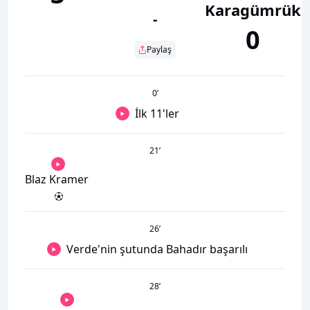
Karagümrük
-
0
Paylaş
0
’
İlk 11'ler
21
’
Blaz Kramer
26
’
Verde'nin şutunda Bahadır başarılı
28
’