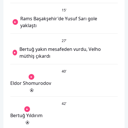
15
’
Rams Başakşehir'de Yusuf Sarı gole
yaklaştı
27
’
Bertuğ yakın mesafeden vurdu, Velho
müthiş çıkardı
40
’
Eldor Shomurodov
42
’
Bertuğ Yıldırım