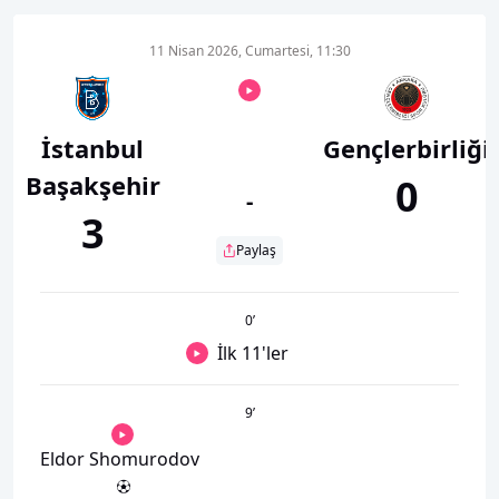
11 Nisan 2026, Cumartesi, 11:30
İstanbul
Gençlerbirliği
Başakşehir
0
-
3
Paylaş
0
’
İlk 11'ler
9
’
Eldor Shomurodov