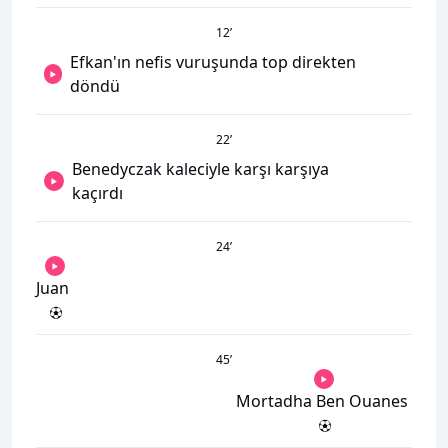
12
’
Efkan'ın nefis vuruşunda top direkten
döndü
22
’
Benedyczak kaleciyle karşı karşıya
kaçırdı
24
’
Juan
45
’
Mortadha Ben Ouanes