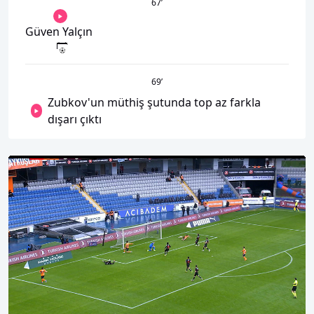
67
’
Güven Yalçın
69
’
Zubkov'un müthiş şutunda top az farkla
dışarı çıktı
00:01
00:00