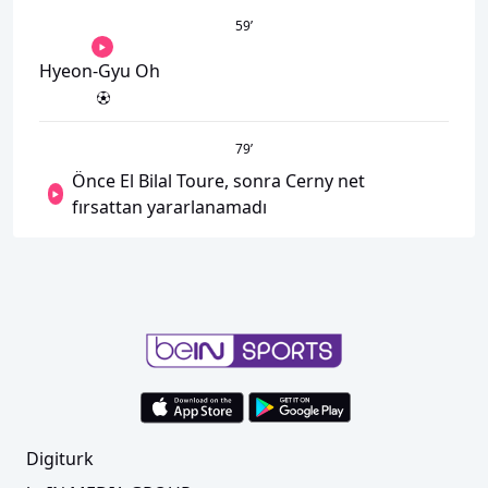
59
’
Hyeon-Gyu Oh
79
’
Önce El Bilal Toure, sonra Cerny net
fırsattan yararlanamadı
Digiturk