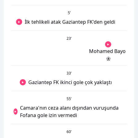
5
’
İlk tehlikeli atak Gaziantep FK'den geldi
23
’
Mohamed Bayo
33
’
Gaziantep FK ikinci gole çok yaklaştı
55
’
Camara'nın ceza alanı dışından vuruşunda
Fofana gole izin vermedi
60
’