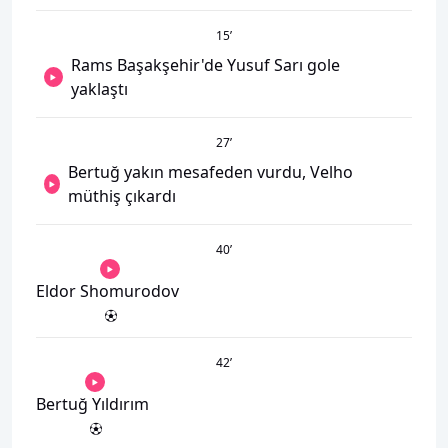
15
’
Rams Başakşehir'de Yusuf Sarı gole
yaklaştı
27
’
Bertuğ yakın mesafeden vurdu, Velho
müthiş çıkardı
40
’
Eldor Shomurodov
42
’
Bertuğ Yıldırım