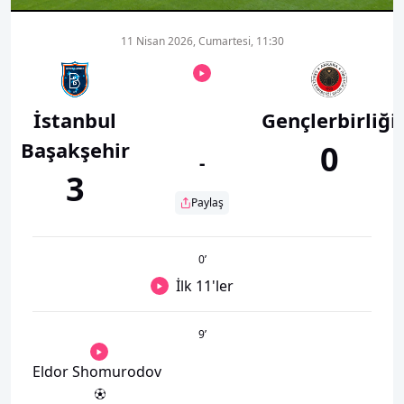
11 Nisan 2026, Cumartesi, 11:30
İstanbul
Gençlerbirliği
Başakşehir
0
-
3
Paylaş
0
’
İlk 11'ler
9
’
Eldor Shomurodov