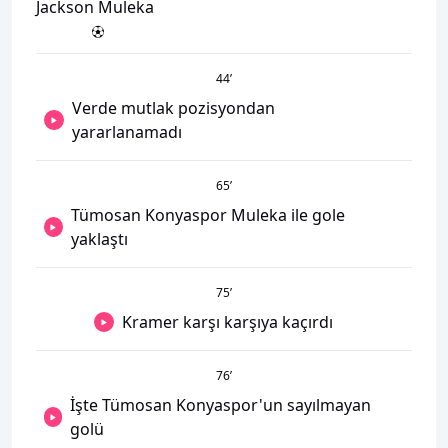
Jackson Muleka
44
’
Verde mutlak pozisyondan
yararlanamadı
65
’
Tümosan Konyaspor Muleka ile gole
yaklaştı
75
’
Kramer karşı karşıya kaçırdı
76
’
İşte Tümosan Konyaspor'un sayılmayan
golü