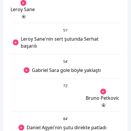
Leroy Sane
51
’
Leroy Sane'nin sert şutunda Serhat
başarılı
54
’
Gabriel Sara gole böyle yaklaştı
72
’
Bruno Petkovic
84
’
Daniel Agyei'nin şutu direkte patladı