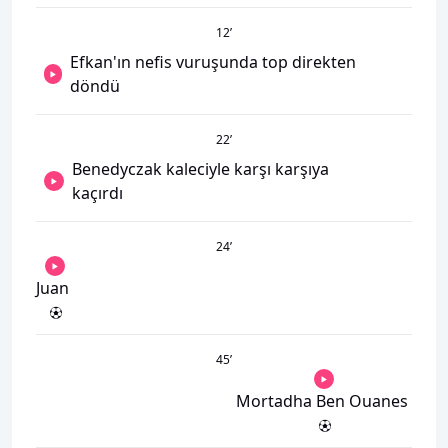
12
’
Efkan'ın nefis vuruşunda top direkten
döndü
22
’
Benedyczak kaleciyle karşı karşıya
kaçırdı
24
’
Juan
45
’
Mortadha Ben Ouanes