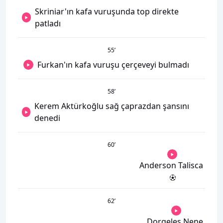
Skriniar'ın kafa vuruşunda top direkte
patladı
55
’
Furkan'ın kafa vuruşu çerçeveyi bulmadı
58
’
Kerem Aktürkoğlu sağ çaprazdan şansını
denedi
60
’
Anderson Talisca
62
’
Dorgeles Nene