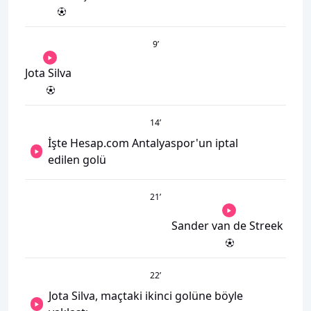
9
’
Jota Silva
14
’
İşte Hesap.com Antalyaspor'un iptal
edilen golü
21
’
Sander van de Streek
22
’
Jota Silva, maçtaki ikinci golüne böyle