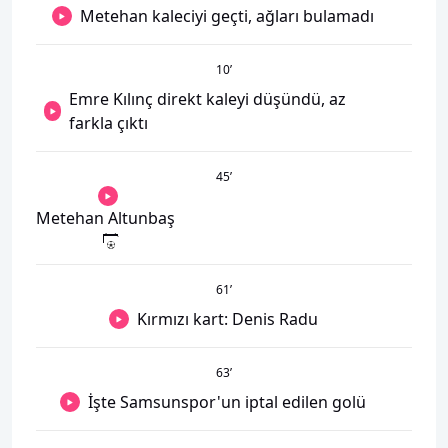
Metehan kaleciyi geçti, ağları bulamadı
10
’
Emre Kılınç direkt kaleyi düşündü, az
farkla çıktı
45
’
Metehan Altunbaş
61
’
Kırmızı kart: Denis Radu
63
’
İşte Samsunspor'un iptal edilen golü