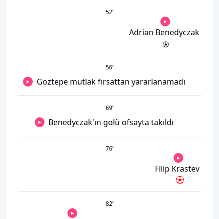
52
’
Adrian Benedyczak
56
’
Göztepe mutlak fırsattan yararlanamadı
69
’
Benedyczak'ın golü ofsayta takıldı
76
’
Filip Krastev
82
’