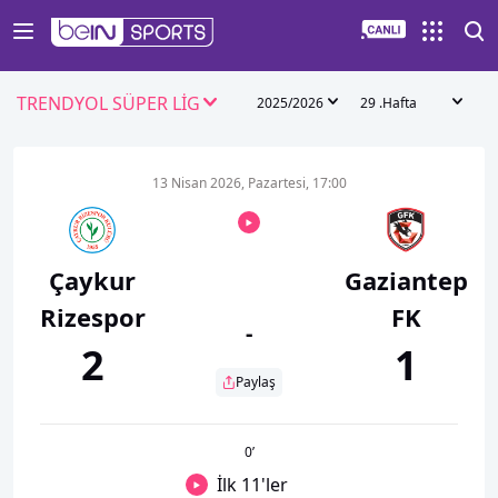
TRENDYOL SÜPER LİG
2025/2026
29 .Hafta
13 Nisan 2026, Pazartesi, 17:00
Çaykur
Gaziantep
Rizespor
FK
-
2
1
Paylaş
0
’
İlk 11'ler