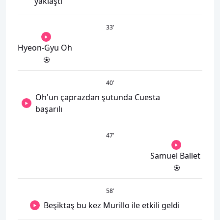
yaklaştı
33
’
Hyeon-Gyu Oh
40
’
Oh'un çaprazdan şutunda Cuesta
başarılı
47
’
Samuel Ballet
58
’
Beşiktaş bu kez Murillo ile etkili geldi