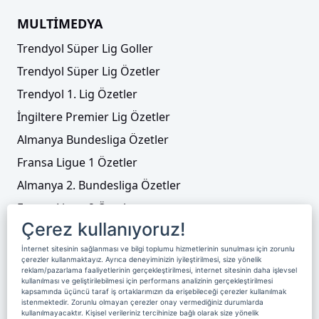
MULTİMEDYA
Trendyol Süper Lig Goller
Trendyol Süper Lig Özetler
Trendyol 1. Lig Özetler
İngiltere Premier Lig Özetler
Almanya Bundesliga Özetler
Fransa Ligue 1 Özetler
Almanya 2. Bundesliga Özetler
Fransa Ligue 2 Özetler
Çerez kullanıyoruz!
Tenis
İnternet sitesinin sağlanması ve bilgi toplumu hizmetlerinin sunulması için zorunlu
Video Liste
çerezler kullanmaktayız. Ayrıca deneyiminizin iyileştirilmesi, size yönelik
reklam/pazarlama faaliyetlerinin gerçekleştirilmesi, internet sitesinin daha işlevsel
Foto Galeriler
kullanılması ve geliştirilebilmesi için performans analizinin gerçekleştirilmesi
kapsamında üçüncü taraf iş ortaklarımızın da erişebileceği çerezler kullanılmak
istenmektedir. Zorunlu olmayan çerezler onay vermediğiniz durumlarda
kullanılmayacaktır. Kişisel verileriniz tercihinize bağlı olarak size yönelik
Üyelik
Yayın Akışı
Reklam
Site Sözleşmesi