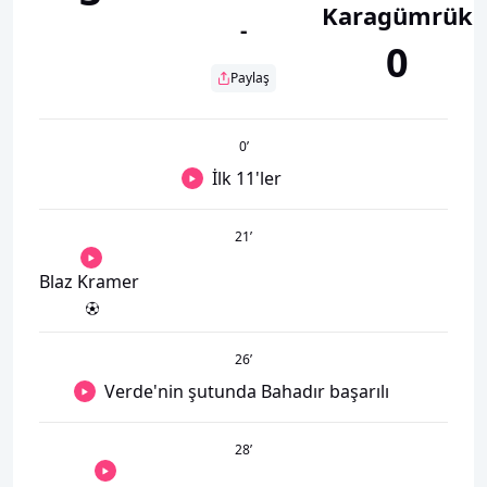
Karagümrük
-
0
Paylaş
0
’
İlk 11'ler
21
’
Blaz Kramer
26
’
Verde'nin şutunda Bahadır başarılı
28
’