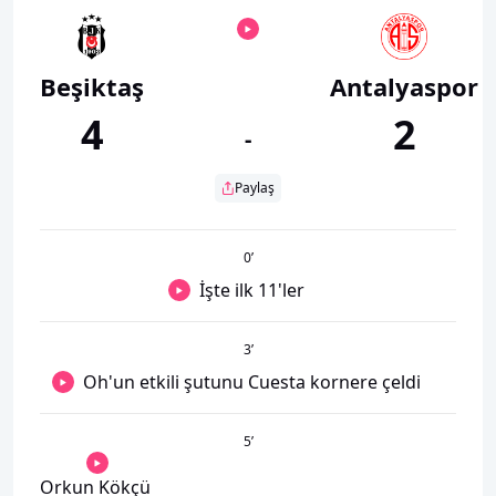
Beşiktaş
Antalyaspor
4
2
-
Paylaş
0
’
İşte ilk 11'ler
3
’
Oh'un etkili şutunu Cuesta kornere çeldi
5
’
Orkun Kökçü