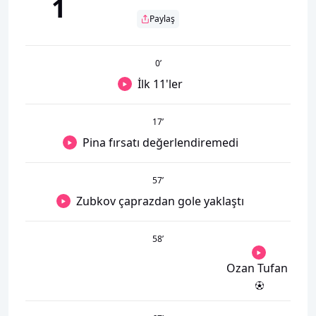
1
Paylaş
0
’
İlk 11'ler
17
’
Pina fırsatı değerlendiremedi
57
’
Zubkov çaprazdan gole yaklaştı
58
’
Ozan Tufan