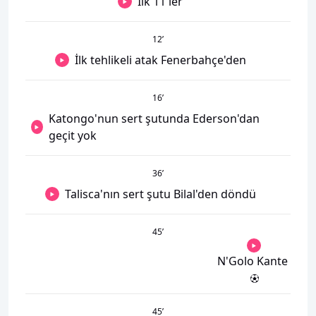
İlk 11'ler
12
’
İlk tehlikeli atak Fenerbahçe'den
16
’
Katongo'nun sert şutunda Ederson'dan
geçit yok
36
’
Talisca'nın sert şutu Bilal'den döndü
45
’
N'Golo Kante
45
’