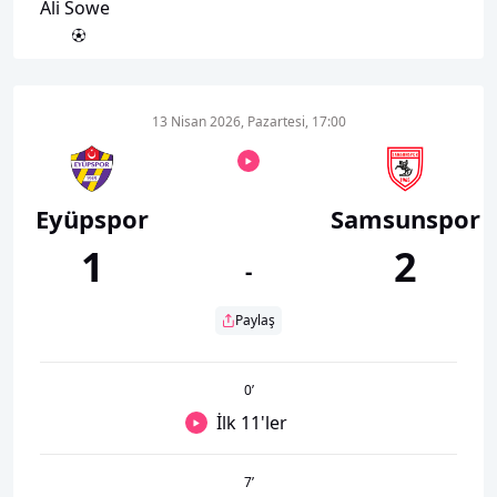
Ali Sowe
13 Nisan 2026, Pazartesi, 17:00
Eyüpspor
Samsunspor
1
2
-
Paylaş
0
’
İlk 11'ler
7
’