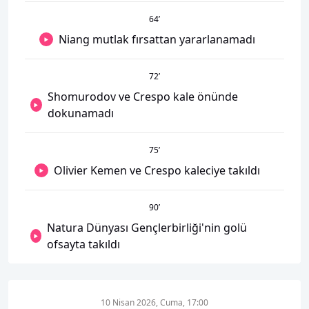
64
’
Niang mutlak fırsattan yararlanamadı
72
’
Shomurodov ve Crespo kale önünde
dokunamadı
75
’
Olivier Kemen ve Crespo kaleciye takıldı
90
’
Natura Dünyası Gençlerbirliği'nin golü
ofsayta takıldı
10 Nisan 2026, Cuma, 17:00