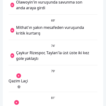
Olawoyin'in vuruşunda savunma son
anda araya girdi
69
’
Mithat'ın yakın mesafeden vuruşunda
kritik kurtarış
74
’
Çaykur Rizespor, Taylan'la üst üste iki kez
gole yaklaştı
79
’
Qazim Laçi
81
’