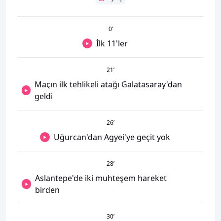
0
’
İlk 11'ler
21
’
Maçın ilk tehlikeli atağı Galatasaray'dan
geldi
26
’
Uğurcan'dan Agyei'ye geçit yok
28
’
Aslantepe'de iki muhteşem hareket
birden
30
’