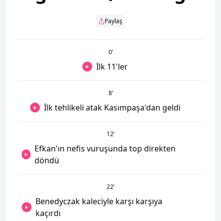
Paylaş
0
’
İlk 11'ler
8
’
İlk tehlikeli atak Kasımpaşa'dan geldi
12
’
Efkan'ın nefis vuruşunda top direkten
döndü
22
’
Benedyczak kaleciyle karşı karşıya
kaçırdı