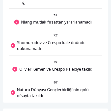
64
’
Niang mutlak fırsattan yararlanamadı
72
’
Shomurodov ve Crespo kale önünde
dokunamadı
75
’
Olivier Kemen ve Crespo kaleciye takıldı
90
’
Natura Dünyası Gençlerbirliği'nin golü
ofsayta takıldı