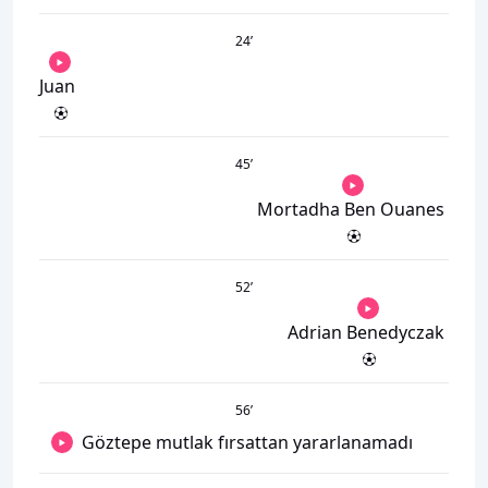
24
’
Juan
45
’
Mortadha Ben Ouanes
52
’
Adrian Benedyczak
56
’
Göztepe mutlak fırsattan yararlanamadı