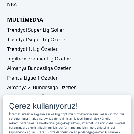
NBA
MULTİMEDYA
Trendyol Süper Lig Goller
Trendyol Süper Lig Özetler
Trendyol 1. Lig Özetler
İngiltere Premier Lig Özetler
Almanya Bundesliga Özetler
Fransa Ligue 1 Özetler
Almanya 2. Bundesliga Özetler
Fransa Ligue 2 Özetler
Çerez kullanıyoruz!
Tenis
İnternet sitesinin sağlanması ve bilgi toplumu hizmetlerinin sunulması için zorunlu
Video Liste
çerezler kullanmaktayız. Ayrıca deneyiminizin iyileştirilmesi, size yönelik
reklam/pazarlama faaliyetlerinin gerçekleştirilmesi, internet sitesinin daha işlevsel
Foto Galeriler
kullanılması ve geliştirilebilmesi için performans analizinin gerçekleştirilmesi
kapsamında üçüncü taraf iş ortaklarımızın da erişebileceği çerezler kullanılmak