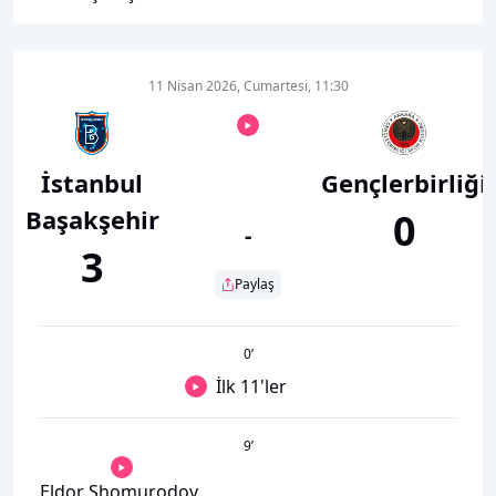
11 Nisan 2026, Cumartesi, 11:30
İstanbul
Gençlerbirliği
Başakşehir
0
-
3
Paylaş
0
’
İlk 11'ler
9
’
Eldor Shomurodov