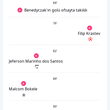
69
’
Benedyczak'ın golü ofsayta takıldı
76
’
Filip Krastev
82
’
Jeferson Marinho dos Santos
89
’
Malcom Bokele
90
’