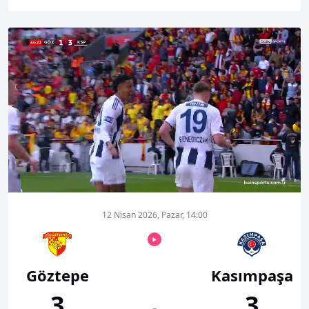
00:17
01:26
12 Nisan 2026, Pazar, 14:00
Göztepe
Kasımpaşa
3
3
-