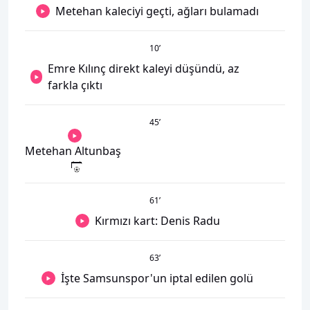
Metehan kaleciyi geçti, ağları bulamadı
10
’
Emre Kılınç direkt kaleyi düşündü, az
farkla çıktı
45
’
Metehan Altunbaş
61
’
Kırmızı kart: Denis Radu
63
’
İşte Samsunspor'un iptal edilen golü