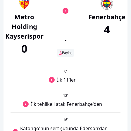
Metro
Fenerbahçe
Holding
4
Kayserispor
-
0
Paylaş
0
’
İlk 11'ler
12
’
İlk tehlikeli atak Fenerbahçe'den
16
’
Katongo'nun sert şutunda Ederson'dan