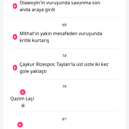
Olawoyin'in vuruşunda savunma son
anda araya girdi
69
’
Mithat'ın yakın mesafeden vuruşunda
kritik kurtarış
74
’
Çaykur Rizespor, Taylan'la üst üste iki kez
gole yaklaştı
79
’
Qazim Laçi
81
’