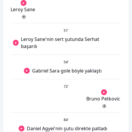
Leroy Sane
51
’
Leroy Sane'nin sert şutunda Serhat
başarılı
54
’
Gabriel Sara gole böyle yaklaştı
72
’
Bruno Petkovic
84
’
Daniel Agyei'nin şutu direkte patladı