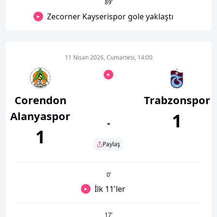
89
’
Zecorner Kayserispor gole yaklaştı
11 Nisan 2026, Cumartesi, 14:00
Corendon
Trabzonspor
Alanyaspor
1
-
1
Paylaş
0
’
İlk 11'ler
17
’