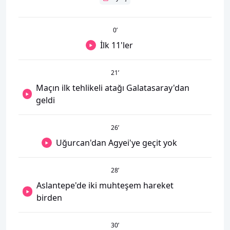
0
’
İlk 11'ler
21
’
Maçın ilk tehlikeli atağı Galatasaray'dan
geldi
26
’
Uğurcan'dan Agyei'ye geçit yok
28
’
Aslantepe'de iki muhteşem hareket
birden
30
’