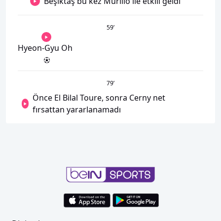
Beşiktaş bu kez Murillo ile etkili geldi
59
’
Hyeon-Gyu Oh
79
’
Önce El Bilal Toure, sonra Cerny net
fırsattan yararlanamadı