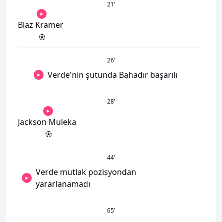
21
’
Blaz Kramer
26
’
Verde'nin şutunda Bahadır başarılı
28
’
Jackson Muleka
44
’
Verde mutlak pozisyondan
yararlanamadı
65
’