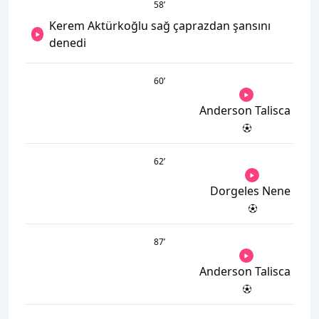
58
’
Kerem Aktürkoğlu sağ çaprazdan şansını
denedi
60
’
Anderson Talisca
62
’
Dorgeles Nene
87
’
Anderson Talisca