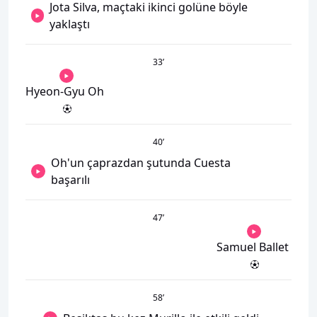
Jota Silva, maçtaki ikinci golüne böyle
yaklaştı
33
’
Hyeon-Gyu Oh
40
’
Oh'un çaprazdan şutunda Cuesta
başarılı
47
’
Samuel Ballet
58
’