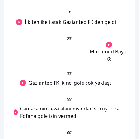
5
’
İlk tehlikeli atak Gaziantep FK'den geldi
23
’
Mohamed Bayo
33
’
Gaziantep FK ikinci gole çok yaklaştı
55
’
Camara'nın ceza alanı dışından vuruşunda
Fofana gole izin vermedi
60
’