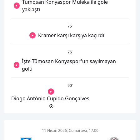
Tümosan Konyaspor Muleka ile gole
yaklaştı
75
’
Kramer karşı karşıya kaçırdı
76
’
İşte Tümosan Konyaspor'un sayılmayan
golü
90
’
Diogo António Cupido Gonçalves
11 Nisan 2026, Cumartesi, 17:00