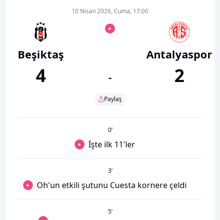
10 Nisan 2026, Cuma, 17:00
Beşiktaş
Antalyaspor
4
2
-
Paylaş
0
’
İşte ilk 11'ler
3
’
Oh'un etkili şutunu Cuesta kornere çeldi
5
’