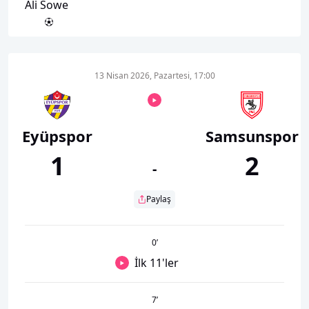
Ali Sowe
13 Nisan 2026, Pazartesi, 17:00
Eyüpspor
Samsunspor
1
2
-
Paylaş
0
’
İlk 11'ler
7
’