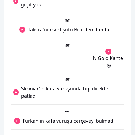
geçit yok
36
’
Talisca'nın sert şutu Bilal'den döndü
45
’
N'Golo Kante
45
’
Skriniar'ın kafa vuruşunda top direkte
patladı
55
’
Furkan'ın kafa vuruşu çerçeveyi bulmadı