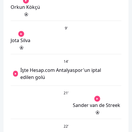
Orkun Kökçü
9
’
Jota Silva
14
’
İşte Hesap.com Antalyaspor'un iptal
edilen golü
21
’
Sander van de Streek
22
’