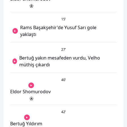
15
’
Rams Başakşehir'de Yusuf Sarı gole
yaklaştı
27
’
Bertuğ yakın mesafeden vurdu, Velho
müthiş çıkardı
40
’
Eldor Shomurodov
42
’
Bertuğ Yıldırım