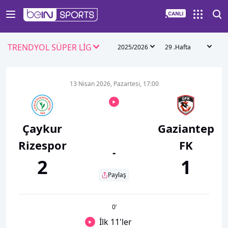
TRENDYOL SÜPER LİG
2025/2026
29 .Hafta
13 Nisan 2026, Pazartesi, 17:00
Çaykur
Gaziantep
Rizespor
FK
-
2
1
Paylaş
0
’
İlk 11'ler