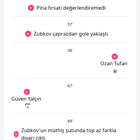
Pina fırsatı değerlendiremedi
57
’
Zubkov çaprazdan gole yaklaştı
58
’
Ozan Tufan
67
’
Güven Yalçın
69
’
Zubkov'un müthiş şutunda top az farkla
dışarı çıktı