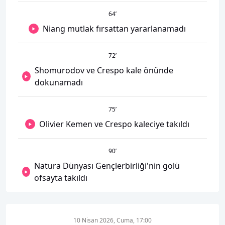
64
’
Niang mutlak fırsattan yararlanamadı
72
’
Shomurodov ve Crespo kale önünde
dokunamadı
75
’
Olivier Kemen ve Crespo kaleciye takıldı
90
’
Natura Dünyası Gençlerbirliği'nin golü
ofsayta takıldı
10 Nisan 2026, Cuma, 17:00