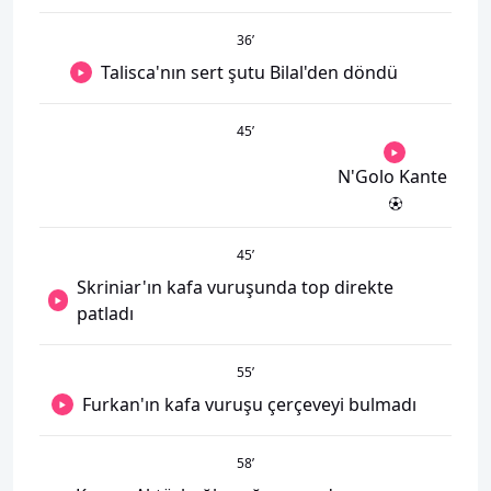
36
’
Talisca'nın sert şutu Bilal'den döndü
45
’
N'Golo Kante
45
’
Skriniar'ın kafa vuruşunda top direkte
patladı
55
’
Furkan'ın kafa vuruşu çerçeveyi bulmadı
58
’