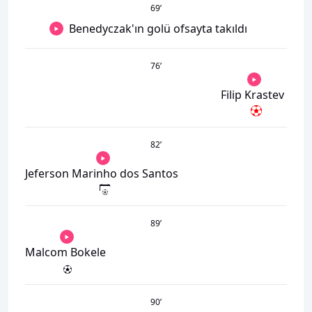
69
’
Benedyczak'ın golü ofsayta takıldı
76
’
Filip Krastev
82
’
Jeferson Marinho dos Santos
89
’
Malcom Bokele
90
’