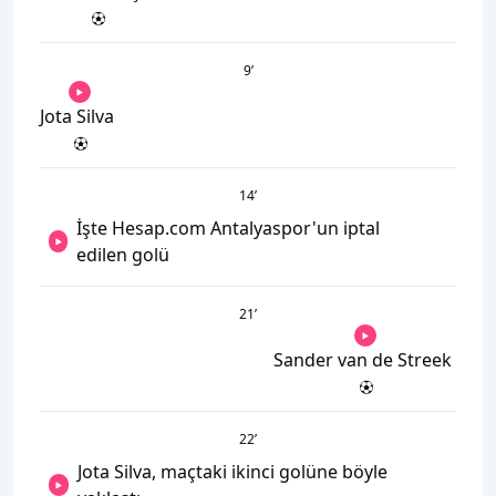
9
’
Jota Silva
14
’
İşte Hesap.com Antalyaspor'un iptal
edilen golü
21
’
Sander van de Streek
22
’
Jota Silva, maçtaki ikinci golüne böyle