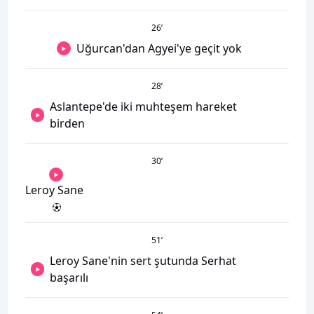
26
’
Uğurcan'dan Agyei'ye geçit yok
28
’
Aslantepe'de iki muhteşem hareket
birden
30
’
Leroy Sane
51
’
Leroy Sane'nin sert şutunda Serhat
başarılı