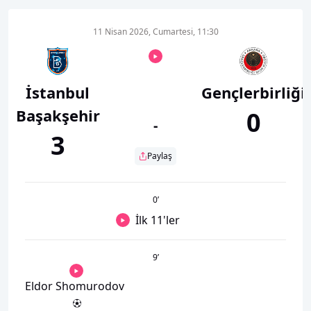
11 Nisan 2026, Cumartesi, 11:30
İstanbul
Gençlerbirliği
Başakşehir
0
-
3
Paylaş
0
’
İlk 11'ler
9
’
Eldor Shomurodov