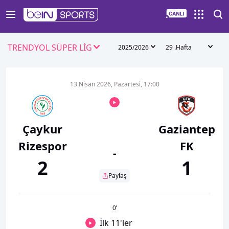
TRENDYOL SÜPER LİG
2025/2026
29 .Hafta
13 Nisan 2026, Pazartesi, 17:00
Çaykur
Gaziantep
Rizespor
FK
-
2
1
Paylaş
0
’
İlk 11'ler