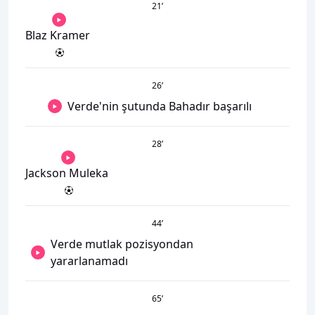
21
’
Blaz Kramer
26
’
Verde'nin şutunda Bahadır başarılı
28
’
Jackson Muleka
44
’
Verde mutlak pozisyondan
yararlanamadı
65
’