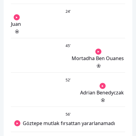
24
’
Juan
45
’
Mortadha Ben Ouanes
52
’
Adrian Benedyczak
56
’
Göztepe mutlak fırsattan yararlanamadı