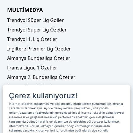
MULTİMEDYA
Trendyol Süper Lig Goller
Trendyol Süper Lig Özetler
Trendyol 1. Lig Özetler
İngiltere Premier Lig Özetler
Almanya Bundesliga Özetler
Fransa Ligue 1 Özetler
Almanya 2. Bundesliga Özetler
Fransa Ligue 2 Özetler
Çerez kullanıyoruz!
Tenis
İnternet sitesinin sağlanması ve bilgi toplumu hizmetlerinin sunulması için zorunlu
Video Liste
çerezler kullanmaktayız. Ayrıca deneyiminizin iyileştirilmesi, size yönelik
reklam/pazarlama faaliyetlerinin gerçekleştirilmesi, internet sitesinin daha işlevsel
Foto Galeriler
kullanılması ve geliştirilebilmesi için performans analizinin gerçekleştirilmesi
kapsamında üçüncü taraf iş ortaklarımızın da erişebileceği çerezler kullanılmak
istenmektedir. Zorunlu olmayan çerezler onay vermediğiniz durumlarda
kullanılmayacaktır. Kişisel verileriniz tercihinize bağlı olarak size yönelik
Üyelik
Yayın Akışı
Reklam
Site Sözleşmesi