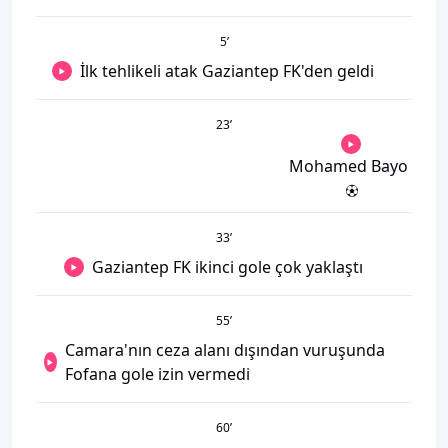
5
’
İlk tehlikeli atak Gaziantep FK'den geldi
23
’
Mohamed Bayo
33
’
Gaziantep FK ikinci gole çok yaklaştı
55
’
Camara'nın ceza alanı dışından vuruşunda
Fofana gole izin vermedi
60
’