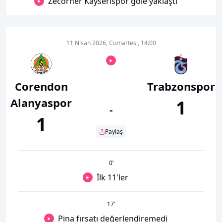
Zecorner Kayserispor gole yaklaştı
11 Nisan 2026, Cumartesi, 14:00
Corendon
Trabzonspor
Alanyaspor
1
-
1
Paylaş
0
’
İlk 11'ler
17
’
Pina fırsatı değerlendiremedi