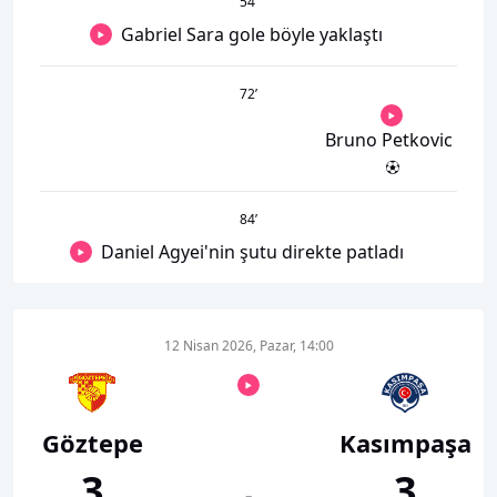
54
’
Gabriel Sara gole böyle yaklaştı
72
’
Bruno Petkovic
84
’
Daniel Agyei'nin şutu direkte patladı
12 Nisan 2026, Pazar, 14:00
Göztepe
Kasımpaşa
3
3
-