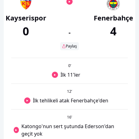
Kayserispor
Fenerbahçe
0
4
-
Paylaş
0
’
İlk 11'ler
12
’
İlk tehlikeli atak Fenerbahçe'den
16
’
Katongo'nun sert şutunda Ederson'dan
geçit yok