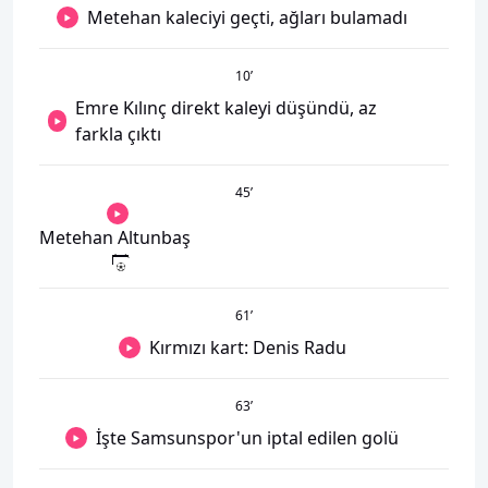
Metehan kaleciyi geçti, ağları bulamadı
10
’
Emre Kılınç direkt kaleyi düşündü, az
farkla çıktı
45
’
Metehan Altunbaş
61
’
Kırmızı kart: Denis Radu
63
’
İşte Samsunspor'un iptal edilen golü