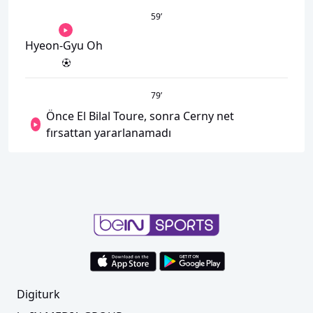
59
’
Hyeon-Gyu Oh
79
’
Önce El Bilal Toure, sonra Cerny net
fırsattan yararlanamadı
Digiturk