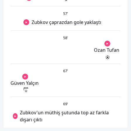
57
’
Zubkov çaprazdan gole yaklaştı
58
’
Ozan Tufan
67
’
Güven Yalçın
69
’
Zubkov'un müthiş şutunda top az farkla
dışarı çıktı