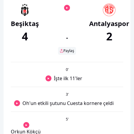
Beşiktaş
Antalyaspor
4
2
-
Paylaş
0
’
İşte ilk 11'ler
3
’
Oh'un etkili şutunu Cuesta kornere çeldi
5
’
Orkun Kökçü