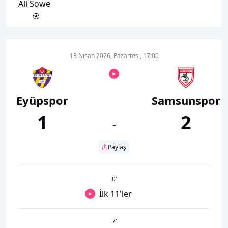
Ali Sowe
13 Nisan 2026, Pazartesi, 17:00
Eyüpspor
Samsunspor
1
2
-
Paylaş
0
’
İlk 11'ler
7
’