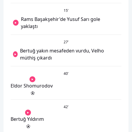
15
’
Rams Başakşehir'de Yusuf Sarı gole
yaklaştı
27
’
Bertuğ yakın mesafeden vurdu, Velho
müthiş çıkardı
40
’
Eldor Shomurodov
42
’
Bertuğ Yıldırım