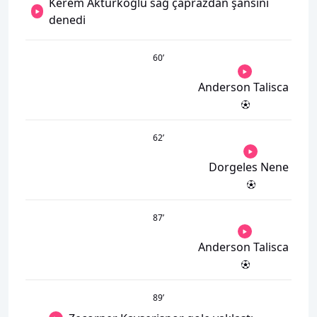
Kerem Aktürkoğlu sağ çaprazdan şansını
denedi
60
’
Anderson Talisca
62
’
Dorgeles Nene
87
’
Anderson Talisca
89
’