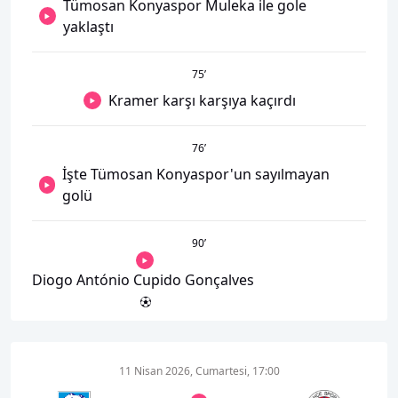
Tümosan Konyaspor Muleka ile gole
yaklaştı
75
’
Kramer karşı karşıya kaçırdı
76
’
İşte Tümosan Konyaspor'un sayılmayan
golü
90
’
Diogo António Cupido Gonçalves
11 Nisan 2026, Cumartesi, 17:00