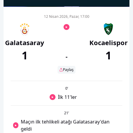
12 Nisan 2026, Pazar, 17:00
Galatasaray
Kocaelispor
1
1
-
Paylaş
0
’
İlk 11'ler
21
’
Maçın ilk tehlikeli atağı Galatasaray'dan
geldi