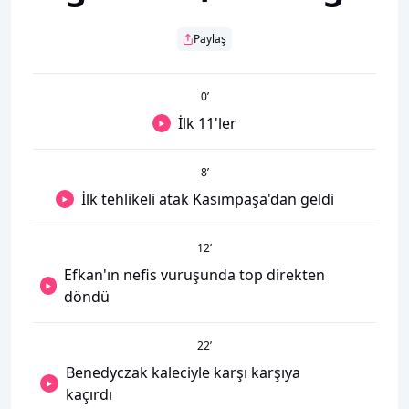
Paylaş
0
’
İlk 11'ler
8
’
İlk tehlikeli atak Kasımpaşa'dan geldi
12
’
Efkan'ın nefis vuruşunda top direkten
döndü
22
’
Benedyczak kaleciyle karşı karşıya
kaçırdı