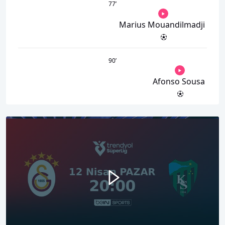
77
’
Marius Mouandilmadji
90
’
Afonso Sousa
00:00
03:00