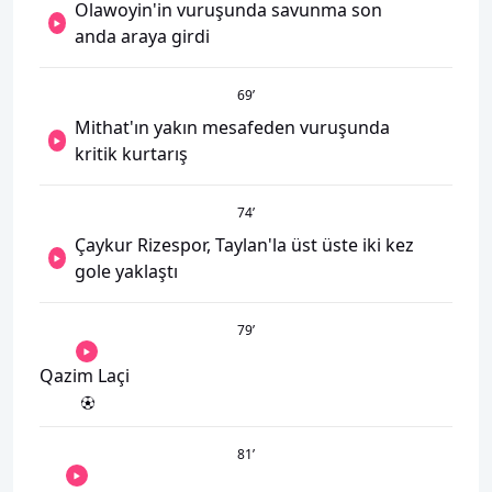
Olawoyin'in vuruşunda savunma son
anda araya girdi
69
’
Mithat'ın yakın mesafeden vuruşunda
kritik kurtarış
74
’
Çaykur Rizespor, Taylan'la üst üste iki kez
gole yaklaştı
79
’
Qazim Laçi
81
’