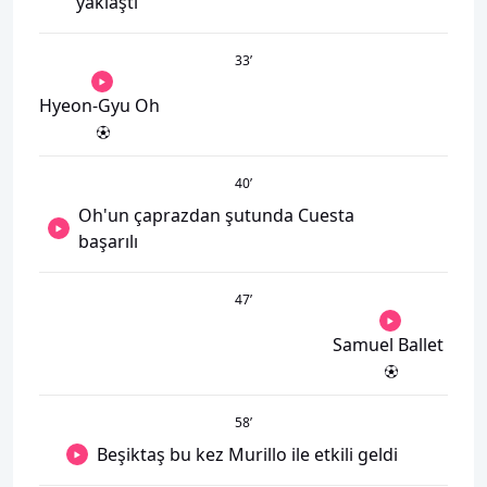
yaklaştı
33
’
Hyeon-Gyu Oh
40
’
Oh'un çaprazdan şutunda Cuesta
başarılı
47
’
Samuel Ballet
58
’
Beşiktaş bu kez Murillo ile etkili geldi