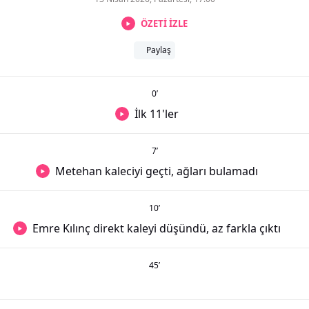
ÖZETİ İZLE
Paylaş
0
’
İlk 11'ler
7
’
Metehan kaleciyi geçti, ağları bulamadı
10
’
Emre Kılınç direkt kaleyi düşündü, az farkla çıktı
45
’