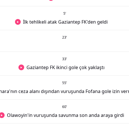
5
’
İlk tehlikeli atak Gaziantep FK'den geldi
23
’
33
’
Gaziantep FK ikinci gole çok yaklaştı
55
’
ara'nın ceza alanı dışından vuruşunda Fofana gole izin ve
60
’
Olawoyin'in vuruşunda savunma son anda araya girdi