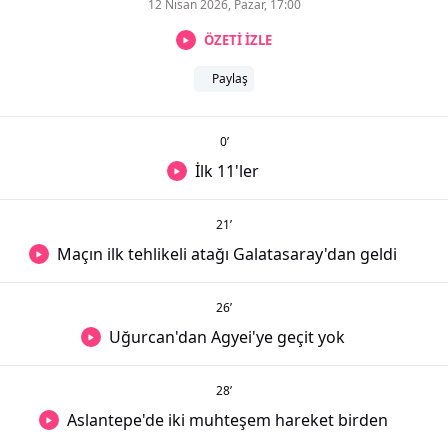
12 Nisan 2026, Pazar, 17:00
ÖZETİ İZLE
Paylaş
0
’
İlk 11'ler
21
’
Maçın ilk tehlikeli atağı Galatasaray'dan geldi
26
’
Uğurcan'dan Agyei'ye geçit yok
28
’
Aslantepe'de iki muhteşem hareket birden