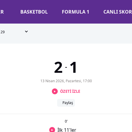
ER
BASKETBOL
FORMULA 1
CANLI SKOR
29
2
1
-
13 Nisan 2026, Pazartesi, 17:00
ÖZETİ İZLE
Paylaş
0
’
İlk 11'ler