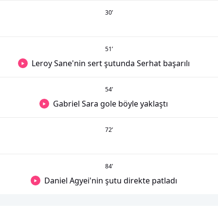
30
’
51
’
Leroy Sane'nin sert şutunda Serhat başarılı
54
’
Gabriel Sara gole böyle yaklaştı
72
’
84
’
Daniel Agyei'nin şutu direkte patladı