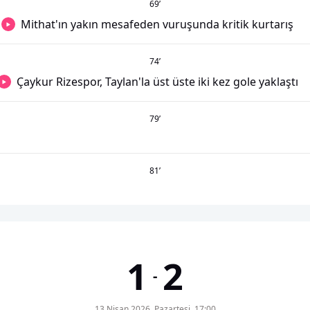
69
’
Mithat'ın yakın mesafeden vuruşunda kritik kurtarış
74
’
Çaykur Rizespor, Taylan'la üst üste iki kez gole yaklaştı
79
’
81
’
1
2
-
13 Nisan 2026, Pazartesi, 17:00