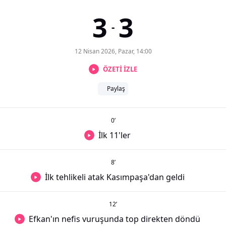
3
3
-
12 Nisan 2026, Pazar, 14:00
ÖZETİ İZLE
Paylaş
0
’
İlk 11'ler
8
’
İlk tehlikeli atak Kasımpaşa'dan geldi
12
’
Efkan'ın nefis vuruşunda top direkten döndü