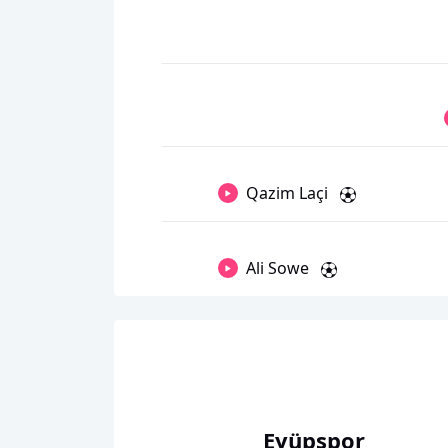
Qazim Laçi
Ali Sowe
Eyüpspor