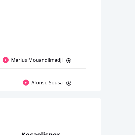
Marius Mouandilmadji
Afonso Sousa
Kocaelispor