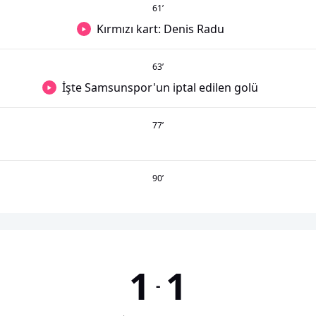
61
’
Kırmızı kart: Denis Radu
63
’
İşte Samsunspor'un iptal edilen golü
77
’
90
’
1
1
-