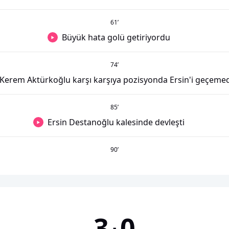
61
’
Büyük hata golü getiriyordu
74
’
Kerem Aktürkoğlu karşı karşıya pozisyonda Ersin'i geçemed
85
’
Ersin Destanoğlu kalesinde devleşti
90
’
3
0
-