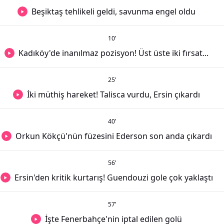
Beşiktaş tehlikeli geldi, savunma engel oldu
10
’
Kadıköy'de inanılmaz pozisyon! Üst üste iki fırsat...
25
’
İki müthiş hareket! Talisca vurdu, Ersin çıkardı
40
’
Orkun Kökçü'nün füzesini Ederson son anda çıkardı
56
’
Ersin'den kritik kurtarış! Guendouzi gole çok yaklaştı
57
’
İşte Fenerbahçe'nin iptal edilen golü