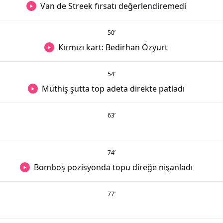
Van de Streek fırsatı değerlendiremedi
50
’
Kırmızı kart: Bedirhan Özyurt
54
’
Müthiş şutta top adeta direkte patladı
63
’
74
’
Bomboş pozisyonda topu direğe nişanladı
77
’