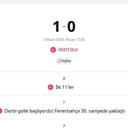
1
0
-
5 Nisan 2026, Pazar, 17:00
ÖZETİ İZLE
Paylaş
0
’
İlk 11'ler
1
’
Derbi golle başlıyordu! Fenerbahçe 30. saniyede yaklaştı
7
’