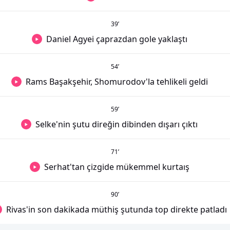
39
’
Daniel Agyei çaprazdan gole yaklaştı
54
’
Rams Başakşehir, Shomurodov'la tehlikeli geldi
59
’
Selke'nin şutu direğin dibinden dışarı çıktı
71
’
Serhat'tan çizgide mükemmel kurtaış
90
’
Rivas'in son dakikada müthiş şutunda top direkte patladı