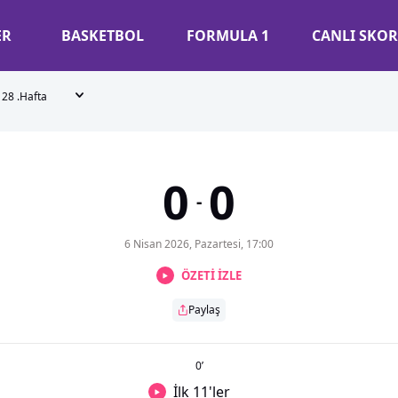
ER
BASKETBOL
FORMULA 1
CANLI SKOR
28 .Hafta
0
0
-
6 Nisan 2026, Pazartesi, 17:00
ÖZETİ İZLE
Paylaş
0
’
İlk 11'ler