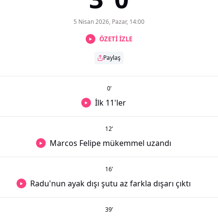
5 Nisan 2026, Pazar, 14:00
ÖZETİ İZLE
Paylaş
0
’
İlk 11'ler
12
’
Marcos Felipe mükemmel uzandı
16
’
Radu'nun ayak dışı şutu az farkla dışarı çıktı
39
’