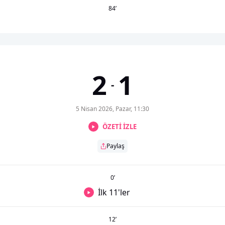
84
’
2
1
-
5 Nisan 2026, Pazar, 11:30
ÖZETİ İZLE
Paylaş
0
’
İlk 11'ler
12
’