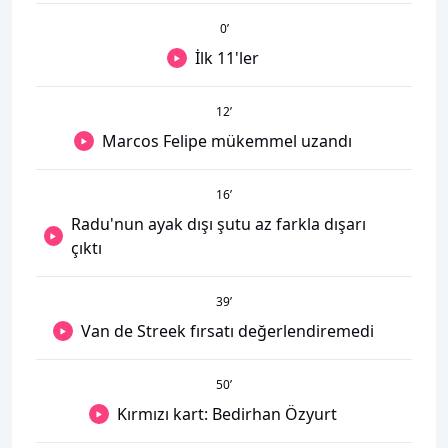
0
’
İlk 11'ler
12
’
Marcos Felipe mükemmel uzandı
16
’
Radu'nun ayak dışı şutu az farkla dışarı
çıktı
39
’
Van de Streek fırsatı değerlendiremedi
50
’
Kırmızı kart: Bedirhan Özyurt