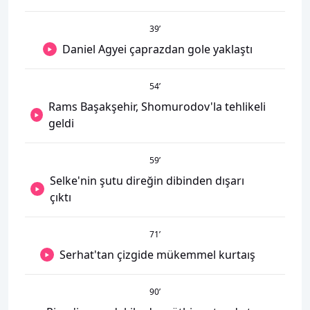
39
’
Daniel Agyei çaprazdan gole yaklaştı
54
’
Rams Başakşehir, Shomurodov'la tehlikeli
geldi
59
’
Selke'nin şutu direğin dibinden dışarı
çıktı
71
’
Serhat'tan çizgide mükemmel kurtaış
90
’