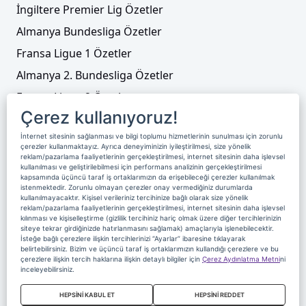
İngiltere Premier Lig Özetler
Almanya Bundesliga Özetler
Fransa Ligue 1 Özetler
Almanya 2. Bundesliga Özetler
Fransa Ligue 2 Özetler
Çerez kullanıyoruz!
Tenis
İnternet sitesinin sağlanması ve bilgi toplumu hizmetlerinin sunulması için zorunlu
Video Liste
çerezler kullanmaktayız. Ayrıca deneyiminizin iyileştirilmesi, size yönelik
reklam/pazarlama faaliyetlerinin gerçekleştirilmesi, internet sitesinin daha işlevsel
Foto Galeriler
kullanılması ve geliştirilebilmesi için performans analizinin gerçekleştirilmesi
kapsamında üçüncü taraf iş ortaklarımızın da erişebileceği çerezler kullanılmak
istenmektedir. Zorunlu olmayan çerezler onay vermediğiniz durumlarda
kullanılmayacaktır. Kişisel verileriniz tercihinize bağlı olarak size yönelik
Üyelik
Yayın Akışı
Reklam
Site Sözleşmesi
reklam/pazarlama faaliyetlerinin gerçekleştirilmesi, internet sitesinin daha işlevsel
kılınması ve kişiselleştirme (gizlilik tercihiniz hariç olmak üzere diğer tercihlerinizin
Künye ve İletişim
Çerez Politikası
siteye tekrar girdiğinizde hatırlanmasını sağlamak) amaçlarıyla işlenebilecektir.
İsteğe bağlı çerezlere ilişkin tercihlerinizi “Ayarlar” ibaresine tıklayarak
Çerez Yönetimi
Veri Sahibi Başvuru Formu
belirtebilirsiniz. Bizim ve üçüncü taraf iş ortaklarımızın kullandığı çerezlere ve bu
çerezlere ilişkin tercih haklarına ilişkin detaylı bilgiler için
Çerez Aydınlatma Metni
ni
Nereden İzlerim
inceleyebilirsiniz.
Copyright 2020 Digiturk Bu siteyi kullanarak sözleşmeyi kabul etmiş
HEPSİNİ KABUL ET
HEPSİNİ REDDET
sayılırsınız.