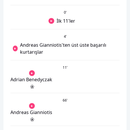
0
’
İlk 11'ler
4
’
Andreas Gianniotis'ten üst üste başarılı
kurtarışlar
11
’
Adrian Benedyczak
66
’
Andreas Gianniotis