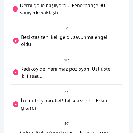
Derbi golle başlıyordu! Fenerbahçe 30.
saniyede yaklaştı
7
’
Beşiktaş tehlikeli geldi, savunma engel
oldu
10
’
Kadıköy'de inanılmaz pozisyon! Üst üste
iki fırsat...
25
’
İki müthiş hareket! Talisca vurdu, Ersin
çıkardı
40
’
Orkun Kökçü'nün füzesini Ederson son