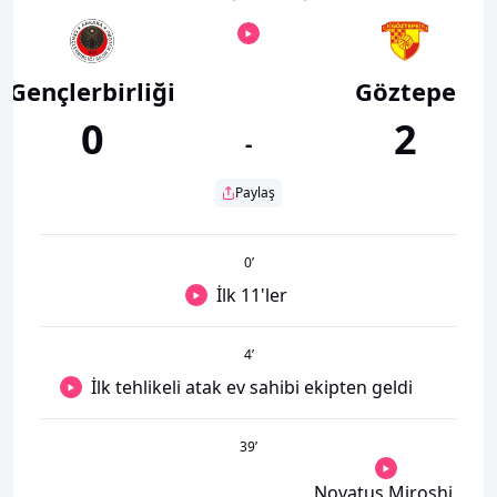
Gençlerbirliği
Göztepe
0
2
-
Paylaş
0
’
İlk 11'ler
4
’
İlk tehlikeli atak ev sahibi ekipten geldi
39
’
Novatus Miroshi