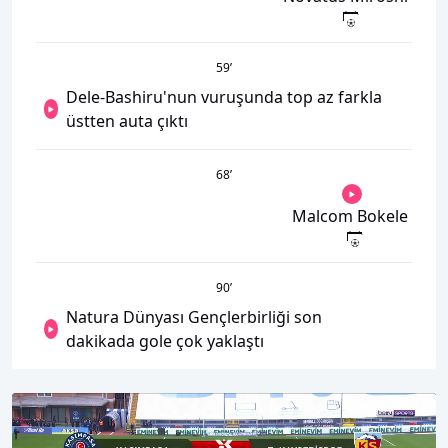
59
’
Dele-Bashiru'nun vuruşunda top az farkla
üstten auta çıktı
68
’
Malcom Bokele
90
’
Natura Dünyası Gençlerbirliği son
dakikada gole çok yaklaştı