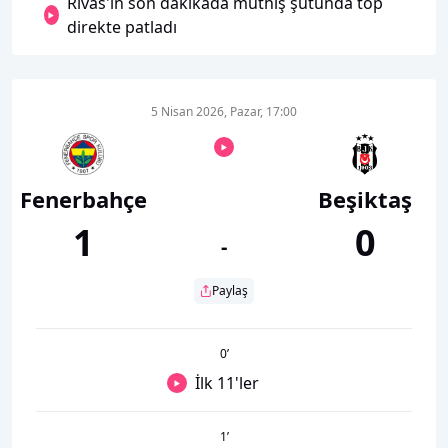
Rivas'in son dakikada müthiş şutunda top
direkte patladı
5 Nisan 2026, Pazar, 17:00
Fenerbahçe
Beşiktaş
1
0
-
Paylaş
0
’
İlk 11'ler
1
’