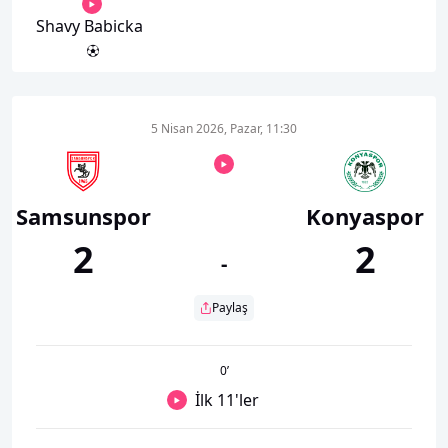
Shavy Babicka
5 Nisan 2026, Pazar, 11:30
Samsunspor
Konyaspor
2
2
-
Paylaş
0
’
İlk 11'ler