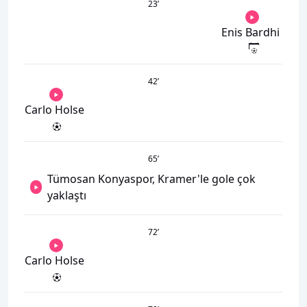
23
’
Enis Bardhi
42
’
Carlo Holse
65
’
Tümosan Konyaspor, Kramer'le gole çok
yaklaştı
72
’
Carlo Holse