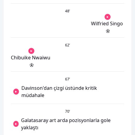
48
’
Wilfried Singo
62
’
Chibuike Nwaiwu
67
’
Davinson'dan çizgi üstünde kritik
müdahale
70
’
Galatasaray art arda pozisyonlarla gole
yaklaştı