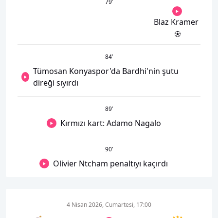
79
’
Blaz Kramer
84
’
Tümosan Konyaspor'da Bardhi'nin şutu
direği sıyırdı
89
’
Kırmızı kart: Adamo Nagalo
90
’
Olivier Ntcham penaltıyı kaçırdı
4 Nisan 2026, Cumartesi, 17:00