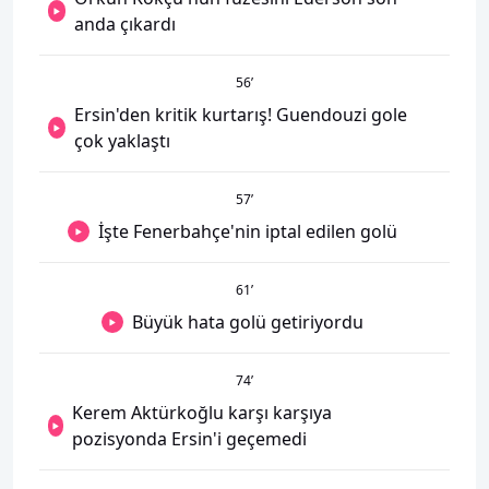
anda çıkardı
56
’
Ersin'den kritik kurtarış! Guendouzi gole
çok yaklaştı
57
’
İşte Fenerbahçe'nin iptal edilen golü
61
’
Büyük hata golü getiriyordu
74
’
Kerem Aktürkoğlu karşı karşıya
pozisyonda Ersin'i geçemedi