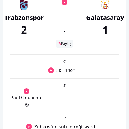
Trabzonspor
Galatasaray
2
1
-
Paylaş
0
’
İlk 11'ler
4
’
Paul Onuachu
5
’
Zubkov'un şutu direği sıyırdı