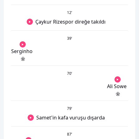
12
’
Çaykur Rizespor direğe takıldı
39
’
Serginho
70
’
Ali Sowe
79
’
Samet'in kafa vuruşu dışarda
87
’