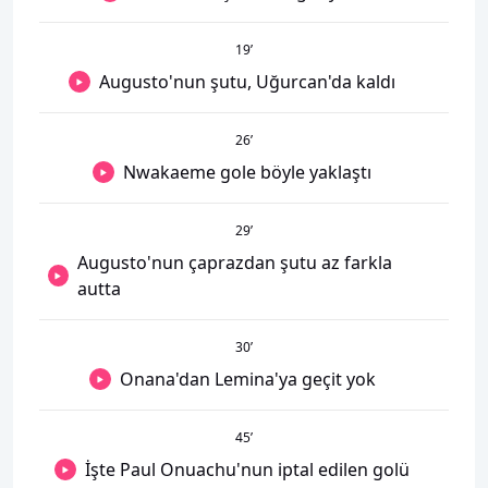
19
’
Augusto'nun şutu, Uğurcan'da kaldı
26
’
Nwakaeme gole böyle yaklaştı
29
’
Augusto'nun çaprazdan şutu az farkla
autta
30
’
Onana'dan Lemina'ya geçit yok
45
’
İşte Paul Onuachu'nun iptal edilen golü