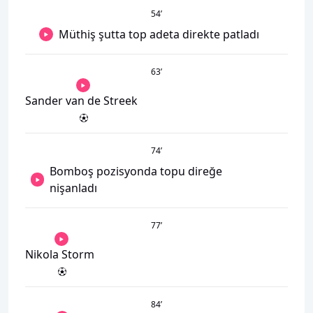
54
’
Müthiş şutta top adeta direkte patladı
63
’
Sander van de Streek
74
’
Bomboş pozisyonda topu direğe
nişanladı
77
’
Nikola Storm
84
’