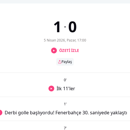
1
0
-
5 Nisan 2026, Pazar, 17:00
ÖZETİ İZLE
Paylaş
0
’
İlk 11'ler
1
’
Derbi golle başlıyordu! Fenerbahçe 30. saniyede yaklaştı
7
’