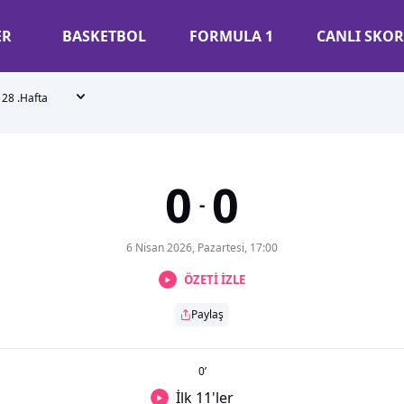
ER
BASKETBOL
FORMULA 1
CANLI SKOR
28 .Hafta
0
0
-
6 Nisan 2026, Pazartesi, 17:00
ÖZETİ İZLE
Paylaş
0
’
İlk 11'ler