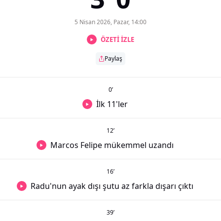
5 Nisan 2026, Pazar, 14:00
ÖZETİ İZLE
Paylaş
0
’
İlk 11'ler
12
’
Marcos Felipe mükemmel uzandı
16
’
Radu'nun ayak dışı şutu az farkla dışarı çıktı
39
’