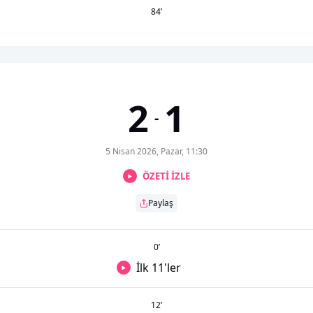
84
’
2
1
-
5 Nisan 2026, Pazar, 11:30
ÖZETİ İZLE
Paylaş
0
’
İlk 11'ler
12
’