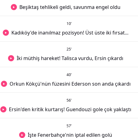
Beşiktaş tehlikeli geldi, savunma engel oldu
10
’
Kadıköy'de inanılmaz pozisyon! Üst üste iki fırsat...
25
’
İki müthiş hareket! Talisca vurdu, Ersin çıkardı
40
’
Orkun Kökçü'nün füzesini Ederson son anda çıkardı
56
’
Ersin'den kritik kurtarış! Guendouzi gole çok yaklaştı
57
’
İşte Fenerbahçe'nin iptal edilen golü