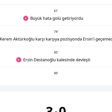
61
’
Büyük hata golü getiriyordu
74
’
Kerem Aktürkoğlu karşı karşıya pozisyonda Ersin'i geçemed
85
’
Ersin Destanoğlu kalesinde devleşti
90
’
3
0
-