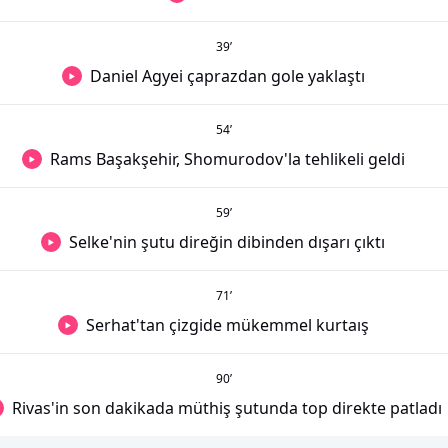
39
’
Daniel Agyei çaprazdan gole yaklaştı
54
’
Rams Başakşehir, Shomurodov'la tehlikeli geldi
59
’
Selke'nin şutu direğin dibinden dışarı çıktı
71
’
Serhat'tan çizgide mükemmel kurtaış
90
’
Rivas'in son dakikada müthiş şutunda top direkte patladı