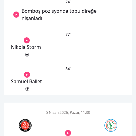
74
’
Bomboş pozisyonda topu direğe
nişanladı
77
’
Nikola Storm
84
’
Samuel Ballet
5 Nisan 2026, Pazar, 11:30