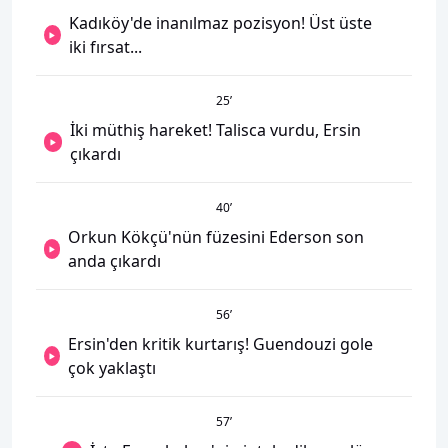
Kadıköy'de inanılmaz pozisyon! Üst üste
iki fırsat...
25
’
İki müthiş hareket! Talisca vurdu, Ersin
çıkardı
40
’
Orkun Kökçü'nün füzesini Ederson son
anda çıkardı
56
’
Ersin'den kritik kurtarış! Guendouzi gole
çok yaklaştı
57
’