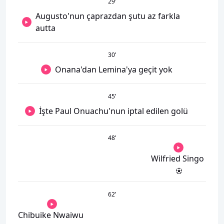
29
’
Augusto'nun çaprazdan şutu az farkla
autta
30
’
Onana'dan Lemina'ya geçit yok
45
’
İşte Paul Onuachu'nun iptal edilen golü
48
’
Wilfried Singo
62
’
Chibuike Nwaiwu