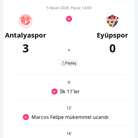
5 Nisan 2026, Pazar, 14:00
Antalyaspor
Eyüpspor
3
0
-
Paylaş
0
’
İlk 11'ler
12
’
Marcos Felipe mükemmel uzandı
16
’