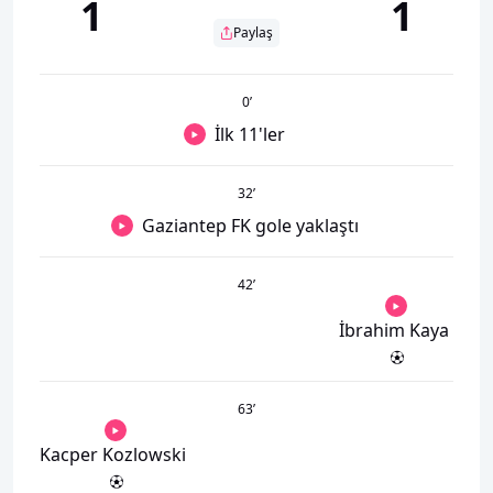
1
1
Paylaş
0
’
İlk 11'ler
32
’
Gaziantep FK gole yaklaştı
42
’
İbrahim Kaya
63
’
Kacper Kozlowski