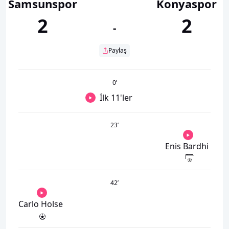
Samsunspor
Konyaspor
2
2
-
Paylaş
0
’
İlk 11'ler
23
’
Enis Bardhi
42
’
Carlo Holse