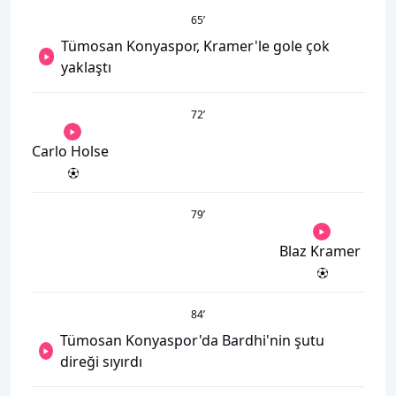
65
’
Tümosan Konyaspor, Kramer'le gole çok
yaklaştı
72
’
Carlo Holse
79
’
Blaz Kramer
84
’
Tümosan Konyaspor'da Bardhi'nin şutu
direği sıyırdı