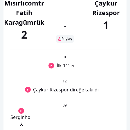
Mısırlıcomtr
Çaykur
Fatih
Rizespor
Karagümrük
1
-
2
Paylaş
0
’
İlk 11'ler
12
’
Çaykur Rizespor direğe takıldı
39
’
Serginho