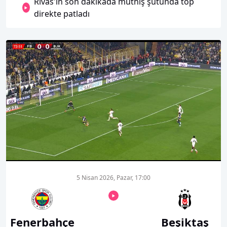
Rivas'in son dakikada müthiş şutunda top
direkte patladı
00:01
00:00
5 Nisan 2026, Pazar, 17:00
Fenerbahçe
Beşiktaş