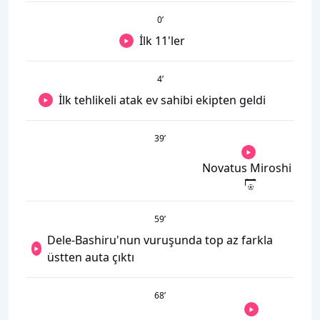
0
’
İlk 11'ler
4
’
İlk tehlikeli atak ev sahibi ekipten geldi
39
’
Novatus Miroshi
59
’
Dele-Bashiru'nun vuruşunda top az farkla
üstten auta çıktı
68
’