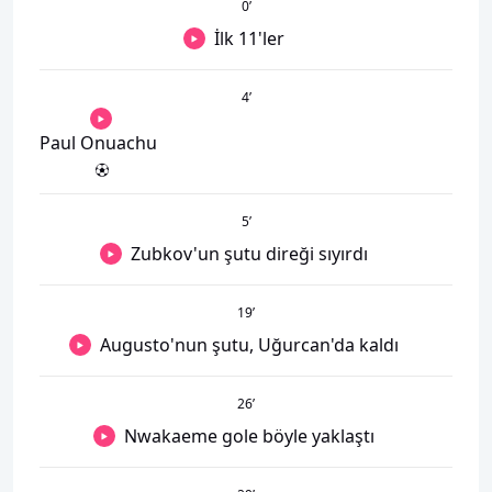
0
’
İlk 11'ler
4
’
Paul Onuachu
5
’
Zubkov'un şutu direği sıyırdı
19
’
Augusto'nun şutu, Uğurcan'da kaldı
26
’
Nwakaeme gole böyle yaklaştı