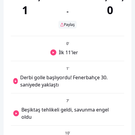
1
0
-
Paylaş
0
’
İlk 11'ler
1
’
Derbi golle başlıyordu! Fenerbahçe 30.
saniyede yaklaştı
7
’
Beşiktaş tehlikeli geldi, savunma engel
oldu
10
’