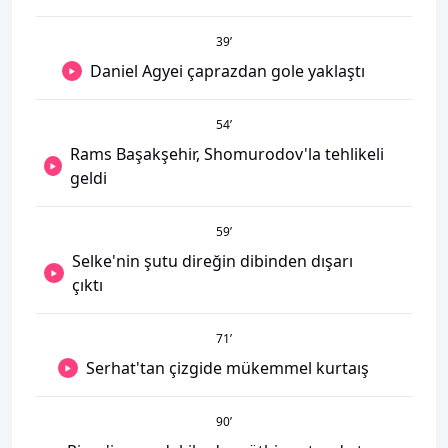
39
’
Daniel Agyei çaprazdan gole yaklaştı
54
’
Rams Başakşehir, Shomurodov'la tehlikeli
geldi
59
’
Selke'nin şutu direğin dibinden dışarı
çıktı
71
’
Serhat'tan çizgide mükemmel kurtaış
90
’