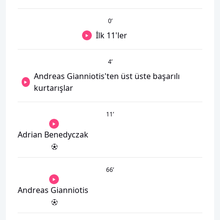
0
’
İlk 11'ler
4
’
Andreas Gianniotis'ten üst üste başarılı
kurtarışlar
11
’
Adrian Benedyczak
66
’
Andreas Gianniotis