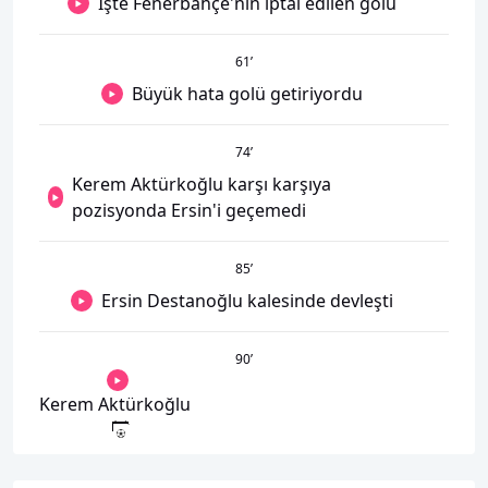
İşte Fenerbahçe'nin iptal edilen golü
61
’
Büyük hata golü getiriyordu
74
’
Kerem Aktürkoğlu karşı karşıya
pozisyonda Ersin'i geçemedi
85
’
Ersin Destanoğlu kalesinde devleşti
90
’
Kerem Aktürkoğlu