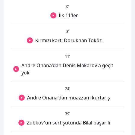
0
’
İlk 11'ler
8
’
Kırmızı kart: Dorukhan Toköz
11
’
Andre Onana'dan Denis Makarov'a geçit
yok
24
’
Andre Onana'dan muazzam kurtarış
39
’
Zubkov'un sert şutunda Bilal başarılı