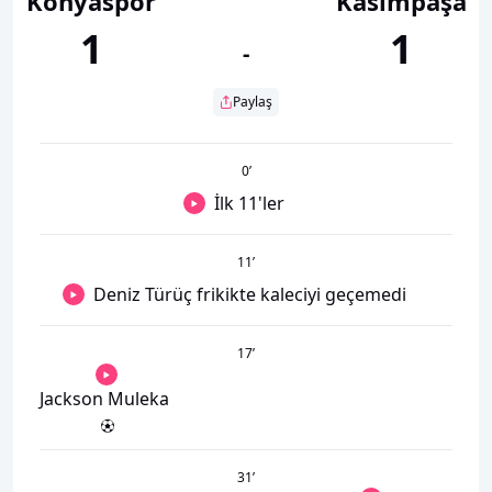
Konyaspor
Kasımpaşa
1
1
-
Paylaş
0
’
İlk 11'ler
11
’
Deniz Türüç frikikte kaleciyi geçemedi
17
’
Jackson Muleka
31
’