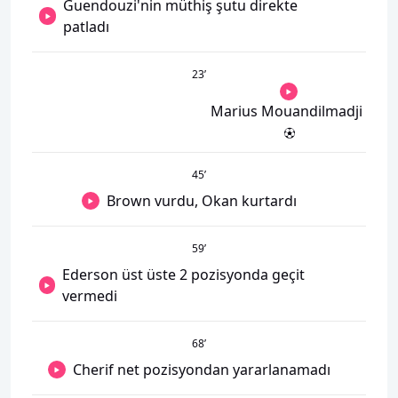
Guendouzi'nin müthiş şutu direkte
patladı
23
’
Marius Mouandilmadji
45
’
Brown vurdu, Okan kurtardı
59
’
Ederson üst üste 2 pozisyonda geçit
vermedi
68
’
Cherif net pozisyondan yararlanamadı