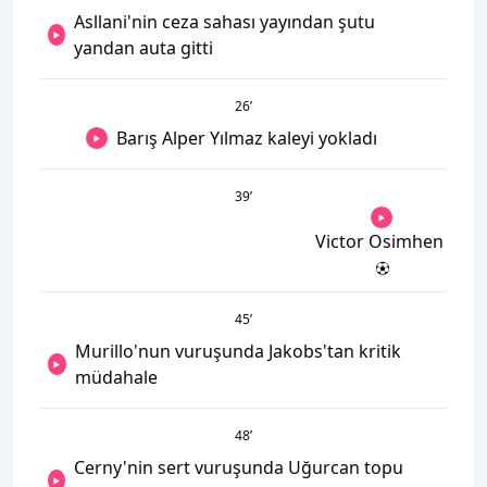
Asllani'nin ceza sahası yayından şutu
yandan auta gitti
26
’
Barış Alper Yılmaz kaleyi yokladı
39
’
Victor Osimhen
45
’
Murillo'nun vuruşunda Jakobs'tan kritik
müdahale
48
’
Cerny'nin sert vuruşunda Uğurcan topu