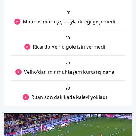
5
’
Mounie, müthiş şutuyla direği geçemedi
39
’
Ricardo Velho gole izin vermedi
79
’
Velho'dan mir muhteşem kurtarış daha
90
’
Ruan son dakikada kaleyi yokladı