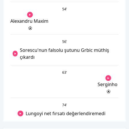
54
’
Alexandru Maxim
56
’
Sorescu'nun falsolu şutunu Grbic müthiş
çıkardı
63
’
Serginho
74
’
Lungoyi net fırsatı değerlendiremedi