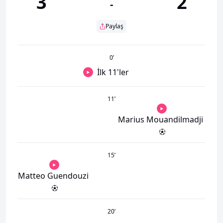
3
2
-
Paylaş
0
’
İlk 11'ler
11
’
Marius Mouandilmadji
15
’
Matteo Guendouzi
20
’