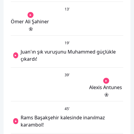
13
’
Ömer Ali Şahiner
19
’
Juan'ın şık vuruşunu Muhammed güçlükle
çıkardı!
39
’
Alexis Antunes
45
’
Rams Başakşehir kalesinde inanılmaz
karambol!