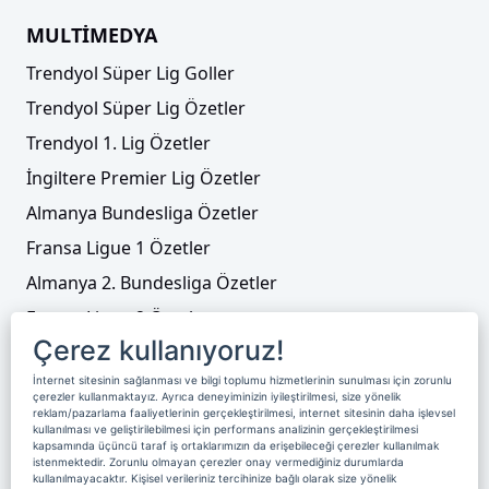
MULTİMEDYA
Trendyol Süper Lig Goller
Trendyol Süper Lig Özetler
Trendyol 1. Lig Özetler
İngiltere Premier Lig Özetler
Almanya Bundesliga Özetler
Fransa Ligue 1 Özetler
Almanya 2. Bundesliga Özetler
Fransa Ligue 2 Özetler
Çerez kullanıyoruz!
Tenis
İnternet sitesinin sağlanması ve bilgi toplumu hizmetlerinin sunulması için zorunlu
Video Liste
çerezler kullanmaktayız. Ayrıca deneyiminizin iyileştirilmesi, size yönelik
reklam/pazarlama faaliyetlerinin gerçekleştirilmesi, internet sitesinin daha işlevsel
Foto Galeriler
kullanılması ve geliştirilebilmesi için performans analizinin gerçekleştirilmesi
kapsamında üçüncü taraf iş ortaklarımızın da erişebileceği çerezler kullanılmak
istenmektedir. Zorunlu olmayan çerezler onay vermediğiniz durumlarda
kullanılmayacaktır. Kişisel verileriniz tercihinize bağlı olarak size yönelik
Üyelik
Yayın Akışı
Reklam
Site Sözleşmesi