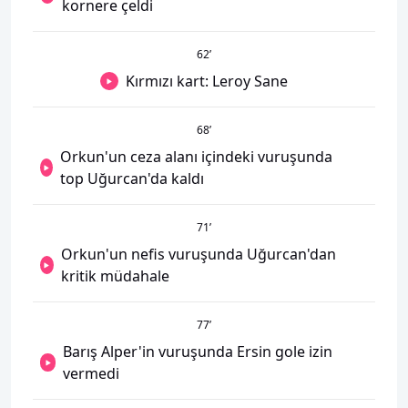
kornere çeldi
62
’
Kırmızı kart: Leroy Sane
68
’
Orkun'un ceza alanı içindeki vuruşunda
top Uğurcan'da kaldı
71
’
Orkun'un nefis vuruşunda Uğurcan'dan
kritik müdahale
77
’
Barış Alper'in vuruşunda Ersin gole izin
vermedi