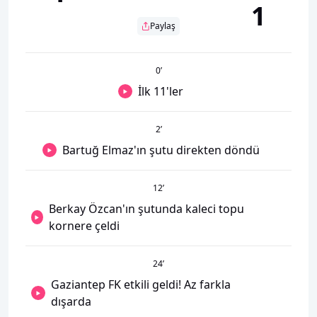
1
Paylaş
0
’
İlk 11'ler
2
’
Bartuğ Elmaz'ın şutu direkten döndü
12
’
Berkay Özcan'ın şutunda kaleci topu
kornere çeldi
24
’
Gaziantep FK etkili geldi! Az farkla
dışarda