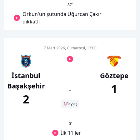
87
’
Orkun'un şutunda Uğurcan Çakır
dikkatli
7 Mart 2026, Cumartesi, 13:00
İstanbul
Göztepe
Başakşehir
1
-
2
Paylaş
0
’
İlk 11'ler