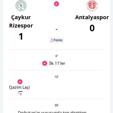
Çaykur
Antalyaspor
Rizespor
0
-
1
Paylaş
0
’
İlk 11'ler
10
’
Qazim Laçi
39
’
Doğukan'ın vuruşunda top direkten