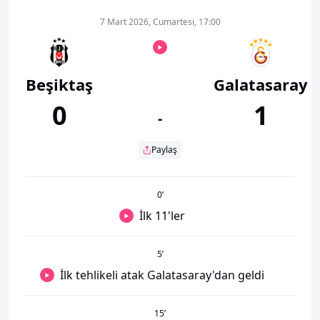
7 Mart 2026, Cumartesi, 17:00
Beşiktaş
Galatasaray
0
1
-
Paylaş
0
’
İlk 11'ler
5
’
İlk tehlikeli atak Galatasaray'dan geldi
15
’