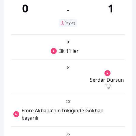
0
1
-
Paylaş
0
’
İlk 11'ler
6
’
Serdar Dursun
20
’
Emre Akbaba'nın frikiğinde Gökhan
başarılı
35
’