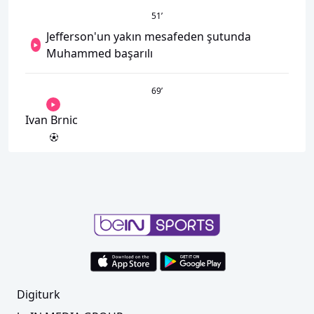
51
’
Jefferson'un yakın mesafeden şutunda
Muhammed başarılı
69
’
Ivan Brnic
Digiturk