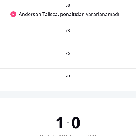
58
’
Anderson Talisca, penaltıdan yararlanamadı
73
’
76
’
90
’
1
0
-