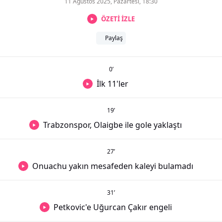
11 Ağustos 2025, Pazartesi, 18:30
ÖZETİ İZLE
Paylaş
0
’
İlk 11'ler
19
’
Trabzonspor, Olaigbe ile gole yaklaştı
27
’
Onuachu yakın mesafeden kaleyi bulamadı
31
’
Petkovic'e Uğurcan Çakır engeli