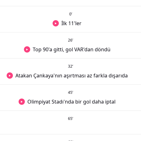
0
’
İlk 11'ler
26
’
Top 90'a gitti, gol VAR'dan döndü
32
’
Atakan Çankaya'nın aşırtması az farkla dışarıda
45
’
Olimpiyat Stadı'nda bir gol daha iptal
65
’