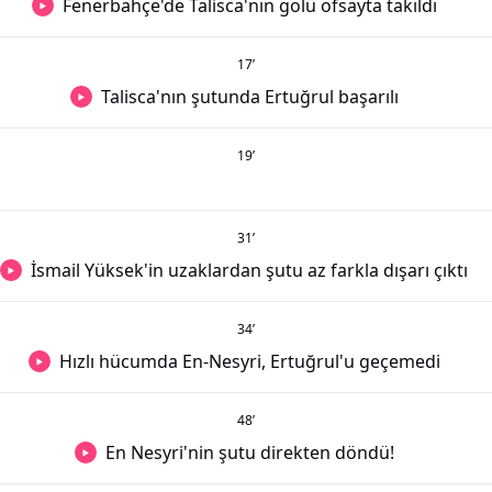
Fenerbahçe'de Talisca'nın golü ofsayta takıldı
17
’
Talisca'nın şutunda Ertuğrul başarılı
19
’
31
’
İsmail Yüksek'in uzaklardan şutu az farkla dışarı çıktı
34
’
Hızlı hücumda En-Nesyri, Ertuğrul'u geçemedi
48
’
En Nesyri'nin şutu direkten döndü!