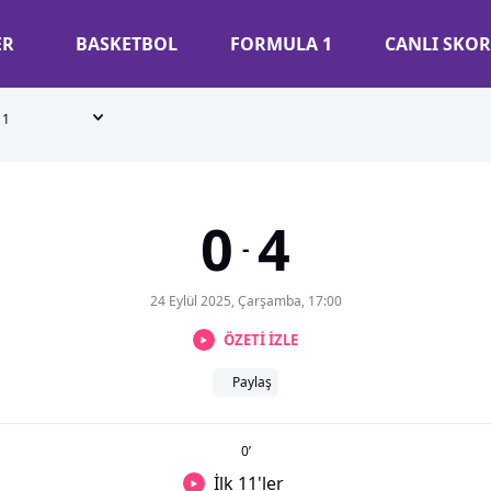
ER
BASKETBOL
FORMULA 1
CANLI SKOR
1
0
4
-
24 Eylül 2025, Çarşamba, 17:00
ÖZETİ İZLE
Paylaş
0
’
İlk 11'ler