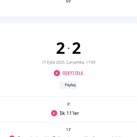
69
’
2
2
-
17 Eylül 2025, Çarşamba, 17:00
ÖZETİ İZLE
Paylaş
0
’
İlk 11'ler
13
’