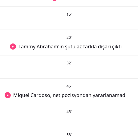
15
’
20
’
Tammy Abraham'ın şutu az farkla dışarı çıktı
32
’
45
’
Miguel Cardoso, net pozisyondan yararlanamadı
45
’
58
’