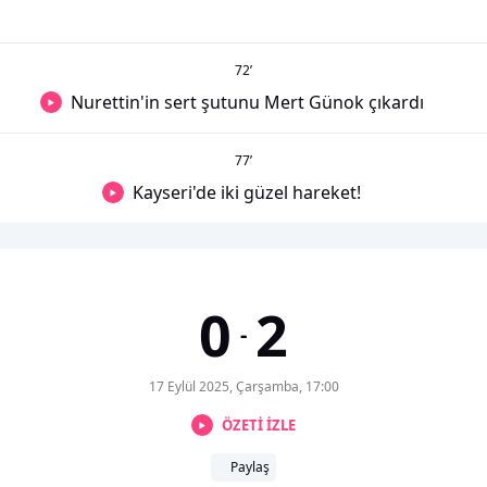
72
’
Nurettin'in sert şutunu Mert Günok çıkardı
77
’
Kayseri'de iki güzel hareket!
0
2
-
17 Eylül 2025, Çarşamba, 17:00
ÖZETİ İZLE
Paylaş