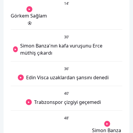
14
’
Görkem Sağlam
30
’
Simon Banza'nın kafa vuruşunu Erce
müthiş çıkardı
36
’
Edin Visca uzaklardan şansını denedi
40
’
Trabzonspor çizgiyi geçemedi
48
’
Simon Banza