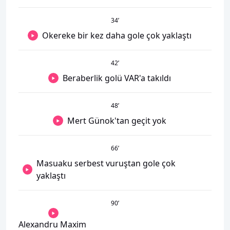
34
’
Okereke bir kez daha gole çok yaklaştı
42
’
Beraberlik golü VAR'a takıldı
48
’
Mert Günok'tan geçit yok
66
’
Masuaku serbest vuruştan gole çok
yaklaştı
90
’
Alexandru Maxim