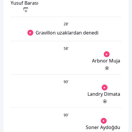
Yusuf Barası
28
’
Gravillon uzaklardan denedi
58
’
Arbnor Muja
90
’
Landry Dimata
90
’
Soner Aydoğdu