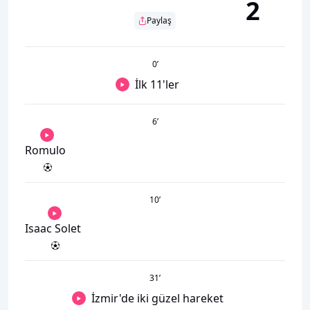
2
Paylaş
0
’
İlk 11'ler
6
’
Romulo
10
’
Isaac Solet
31
’
İzmir'de iki güzel hareket