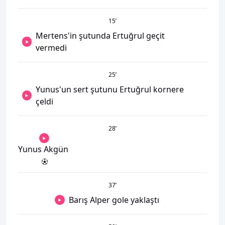
15
’
Mertens'in şutunda Ertuğrul geçit
vermedi
25
’
Yunus'un sert şutunu Ertuğrul kornere
çeldi
28
’
Yunus Akgün
37
’
Barış Alper gole yaklaştı