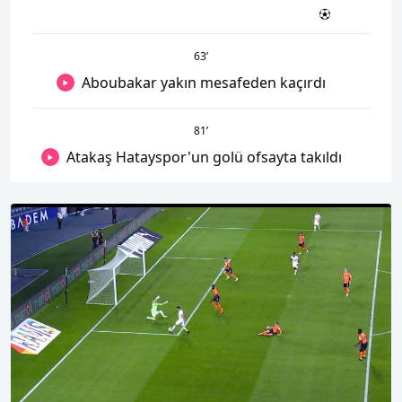
63
’
Aboubakar yakın mesafeden kaçırdı
81
’
Atakaş Hatayspor'un golü ofsayta takıldı
00:01
00:00