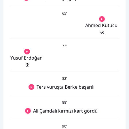
65
’
Ahmed Kutucu
72
’
Yusuf Erdoğan
82
’
Ters vuruşta Berke başarılı
88
’
Ali Çamdalı kırmızı kart gördü
90
’