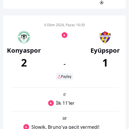
6 Ekim 2024, Pazar, 10:30
Konyaspor
Eyüpspor
2
1
-
Paylaş
0
’
İlk 11'ler
38
’
Slowik, Bruno'ya geçit vermedi!