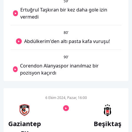
59
’
Ertuğrul Taşkıran bir kez daha gole izin
vermedi
80
’
Abdülkerim'den altı pasta kafa vuruşu!
90
’
Corendon Alanyaspor inanılmaz bir
pozisyon kaçırdı
6 Ekim 2024, Pazar, 16:00
Gaziantep
Beşiktaş