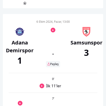
6 Ekim 2024, Pazar, 13:00
Adana
Samsunspor
Demirspor
3
-
1
Paylaş
0
’
İlk 11'ler
7
’