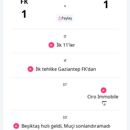
FK
1
-
1
Paylaş
0
’
İlk 11'ler
4
’
İlk tehlike Gaziantep FK'dan
31
’
Ciro Immobile
33
’
Beşiktaş hızlı geldi, Muçi sonlandıramadı