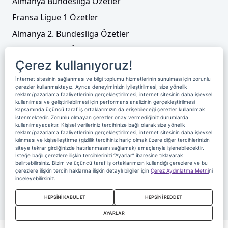
Almanya Bundesliga Özetler
Fransa Ligue 1 Özetler
Almanya 2. Bundesliga Özetler
Fransa Ligue 2 Özetler
Çerez kullanıyoruz!
Tenis
İnternet sitesinin sağlanması ve bilgi toplumu hizmetlerinin sunulması için zorunlu
Video Liste
çerezler kullanmaktayız. Ayrıca deneyiminizin iyileştirilmesi, size yönelik
reklam/pazarlama faaliyetlerinin gerçekleştirilmesi, internet sitesinin daha işlevsel
Foto Galeriler
kullanılması ve geliştirilebilmesi için performans analizinin gerçekleştirilmesi
kapsamında üçüncü taraf iş ortaklarımızın da erişebileceği çerezler kullanılmak
istenmektedir. Zorunlu olmayan çerezler onay vermediğiniz durumlarda
kullanılmayacaktır. Kişisel verileriniz tercihinize bağlı olarak size yönelik
Üyelik
Yayın Akışı
Reklam
Site Sözleşmesi
reklam/pazarlama faaliyetlerinin gerçekleştirilmesi, internet sitesinin daha işlevsel
kılınması ve kişiselleştirme (gizlilik tercihiniz hariç olmak üzere diğer tercihlerinizin
Künye ve İletişim
Çerez Politikası
siteye tekrar girdiğinizde hatırlanmasını sağlamak) amaçlarıyla işlenebilecektir.
İsteğe bağlı çerezlere ilişkin tercihlerinizi “Ayarlar” ibaresine tıklayarak
Çerez Yönetimi
Veri Sahibi Başvuru Formu
belirtebilirsiniz. Bizim ve üçüncü taraf iş ortaklarımızın kullandığı çerezlere ve bu
çerezlere ilişkin tercih haklarına ilişkin detaylı bilgiler için
Çerez Aydınlatma Metni
ni
Nereden İzlerim
inceleyebilirsiniz.
Copyright 2020 Digiturk Bu siteyi kullanarak sözleşmeyi kabul etmiş
HEPSİNİ KABUL ET
HEPSİNİ REDDET
sayılırsınız.
AYARLAR