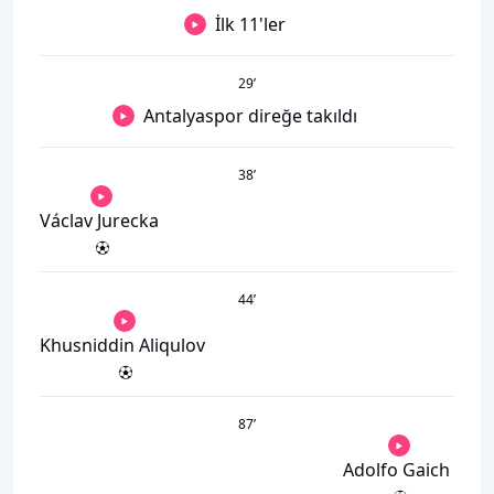
İlk 11'ler
29
’
Antalyaspor direğe takıldı
38
’
Václav Jurecka
44
’
Khusniddin Aliqulov
87
’
Adolfo Gaich