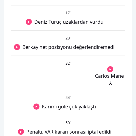
17
’
Deniz Türüç uzaklardan vurdu
28
’
Berkay net pozisyonu değerlendiremedi
32
’
Carlos Mane
44
’
Karimi gole çok yaklaştı
50
’
Penaltı, VAR kararı sonrası iptal edildi