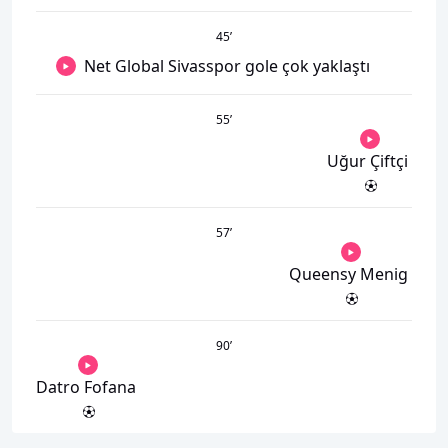
45
’
Net Global Sivasspor gole çok yaklaştı
55
’
Uğur Çiftçi
57
’
Queensy Menig
90
’
Datro Fofana