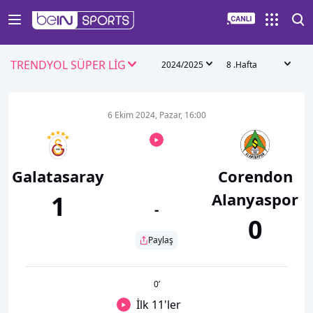
TRENDYOL SÜPER LİG
2024/2025
8 .Hafta
6 Ekim 2024, Pazar, 16:00
Galatasaray
Corendon
Alanyaspor
1
-
0
Paylaş
0
’
İlk 11'ler