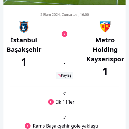
5 Ekim 2024, Cumartesi, 16:00
İstanbul
Metro
Başakşehir
Holding
Kayserispor
1
-
1
Paylaş
0
’
İlk 11'ler
5
’
Rams Başakşehir gole yaklaştı