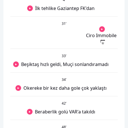
İlk tehlike Gaziantep FK'dan
31
’
Ciro Immobile
33
’
Beşiktaş hızlı geldi, Muçi sonlandıramadı
34
’
Okereke bir kez daha gole çok yaklaştı
42
’
Beraberlik golü VAR'a takıldı
48
’