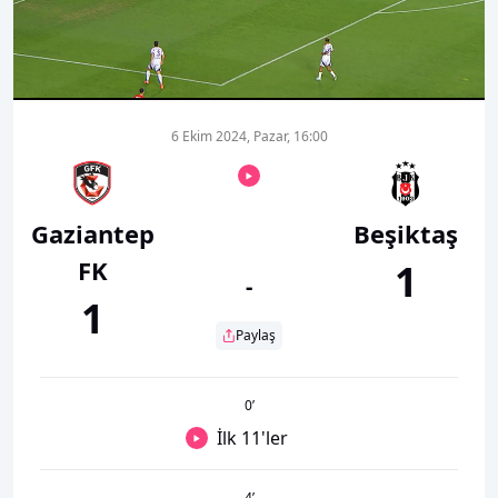
00:01
00:00
6 Ekim 2024, Pazar, 16:00
Gaziantep
Beşiktaş
FK
1
-
1
Paylaş
0
’
İlk 11'ler
4
’