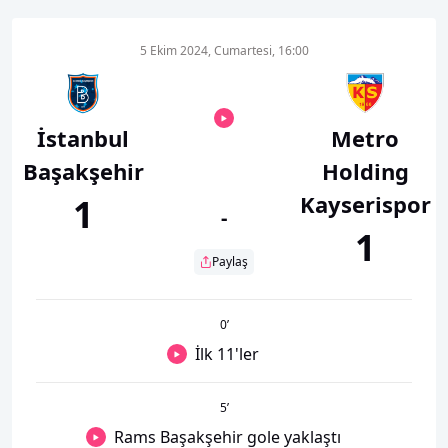
5 Ekim 2024, Cumartesi, 16:00
İstanbul
Metro
Başakşehir
Holding
Kayserispor
1
-
1
Paylaş
0
’
İlk 11'ler
5
’
Rams Başakşehir gole yaklaştı