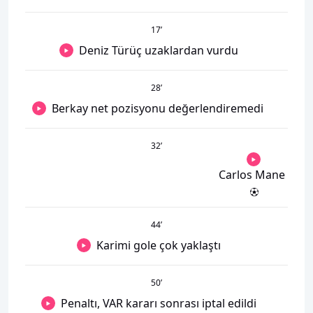
17
’
Deniz Türüç uzaklardan vurdu
28
’
Berkay net pozisyonu değerlendiremedi
32
’
Carlos Mane
44
’
Karimi gole çok yaklaştı
50
’
Penaltı, VAR kararı sonrası iptal edildi