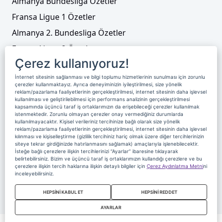
Almanya Bundesliga Özetler
Fransa Ligue 1 Özetler
Almanya 2. Bundesliga Özetler
Fransa Ligue 2 Özetler
Çerez kullanıyoruz!
Tenis
İnternet sitesinin sağlanması ve bilgi toplumu hizmetlerinin sunulması için zorunlu
Video Liste
çerezler kullanmaktayız. Ayrıca deneyiminizin iyileştirilmesi, size yönelik
reklam/pazarlama faaliyetlerinin gerçekleştirilmesi, internet sitesinin daha işlevsel
Foto Galeriler
kullanılması ve geliştirilebilmesi için performans analizinin gerçekleştirilmesi
kapsamında üçüncü taraf iş ortaklarımızın da erişebileceği çerezler kullanılmak
istenmektedir. Zorunlu olmayan çerezler onay vermediğiniz durumlarda
kullanılmayacaktır. Kişisel verileriniz tercihinize bağlı olarak size yönelik
Üyelik
Yayın Akışı
Reklam
Site Sözleşmesi
reklam/pazarlama faaliyetlerinin gerçekleştirilmesi, internet sitesinin daha işlevsel
kılınması ve kişiselleştirme (gizlilik tercihiniz hariç olmak üzere diğer tercihlerinizin
Künye ve İletişim
Çerez Politikası
siteye tekrar girdiğinizde hatırlanmasını sağlamak) amaçlarıyla işlenebilecektir.
İsteğe bağlı çerezlere ilişkin tercihlerinizi “Ayarlar” ibaresine tıklayarak
Çerez Yönetimi
Veri Sahibi Başvuru Formu
belirtebilirsiniz. Bizim ve üçüncü taraf iş ortaklarımızın kullandığı çerezlere ve bu
çerezlere ilişkin tercih haklarına ilişkin detaylı bilgiler için
Çerez Aydınlatma Metni
ni
Nereden İzlerim
inceleyebilirsiniz.
Copyright 2020 Digiturk Bu siteyi kullanarak sözleşmeyi kabul etmiş
HEPSİNİ KABUL ET
HEPSİNİ REDDET
sayılırsınız.
AYARLAR