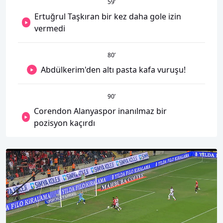
59
’
Ertuğrul Taşkıran bir kez daha gole izin
vermedi
80
’
Abdülkerim'den altı pasta kafa vuruşu!
90
’
Corendon Alanyaspor inanılmaz bir
pozisyon kaçırdı