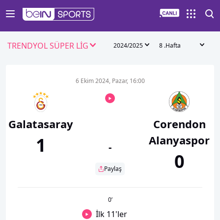
TRENDYOL SÜPER LİG
2024/2025
8 .Hafta
6 Ekim 2024, Pazar, 16:00
Galatasaray
Corendon
Alanyaspor
1
-
0
Paylaş
0
’
İlk 11'ler