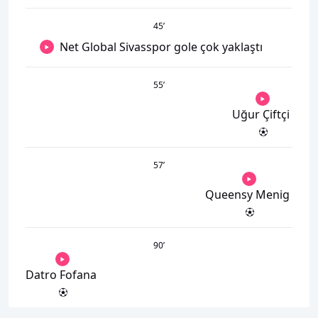
45
’
Net Global Sivasspor gole çok yaklaştı
55
’
Uğur Çiftçi
57
’
Queensy Menig
90
’
Datro Fofana