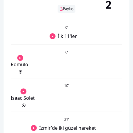
2
Paylaş
0
’
İlk 11'ler
6
’
Romulo
10
’
Isaac Solet
31
’
İzmir'de iki güzel hareket