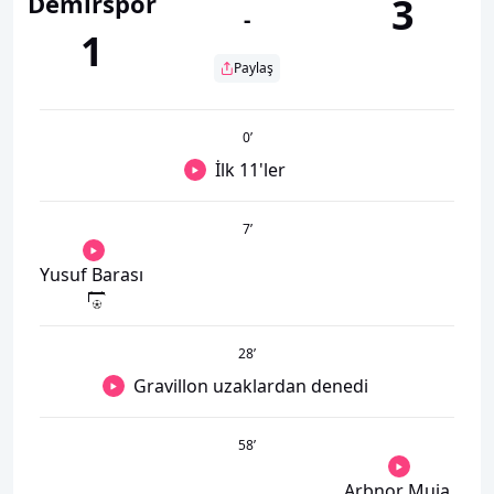
Demirspor
3
-
1
Paylaş
0
’
İlk 11'ler
7
’
Yusuf Barası
28
’
Gravillon uzaklardan denedi
58
’
Arbnor Muja