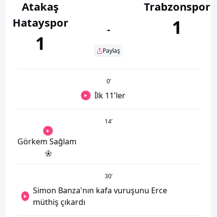
Atakaş
Trabzonspor
Hatayspor
1
-
1
Paylaş
0
’
İlk 11'ler
14
’
Görkem Sağlam
30
’
Simon Banza'nın kafa vuruşunu Erce
müthiş çıkardı