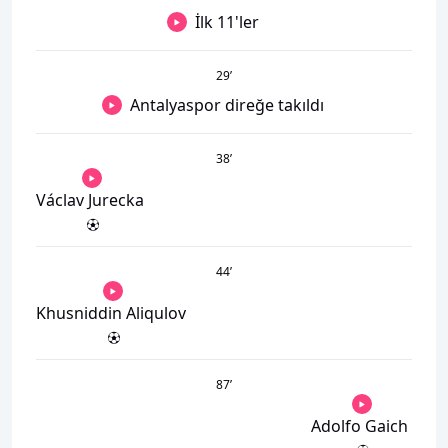
İlk 11'ler
29
’
Antalyaspor direğe takıldı
38
’
Václav Jurecka
44
’
Khusniddin Aliqulov
87
’
Adolfo Gaich