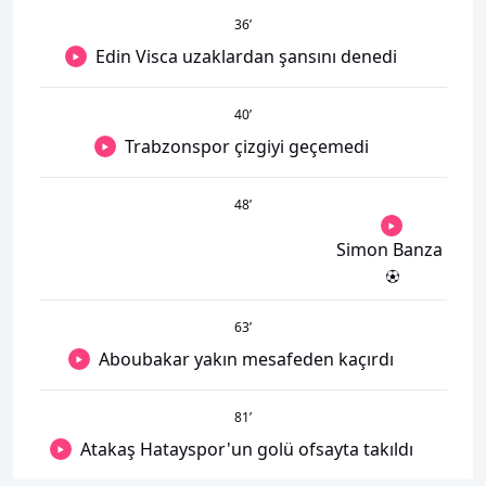
36
’
Edin Visca uzaklardan şansını denedi
40
’
Trabzonspor çizgiyi geçemedi
48
’
Simon Banza
63
’
Aboubakar yakın mesafeden kaçırdı
81
’
Atakaş Hatayspor'un golü ofsayta takıldı