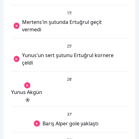
15
’
Mertens'in şutunda Ertuğrul geçit
vermedi
25
’
Yunus'un sert şutunu Ertuğrul kornere
çeldi
28
’
Yunus Akgün
37
’
Barış Alper gole yaklaştı