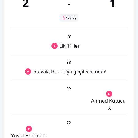
2
1
-
Paylaş
0
’
İlk 11'ler
38
’
Slowik, Bruno'ya geçit vermedi!
65
’
Ahmed Kutucu
72
’
Yusuf Erdoğan