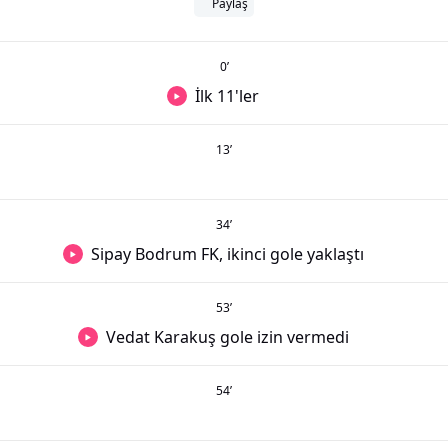
Paylaş
0
’
İlk 11'ler
13
’
34
’
Sipay Bodrum FK, ikinci gole yaklaştı
53
’
Vedat Karakuş gole izin vermedi
54
’