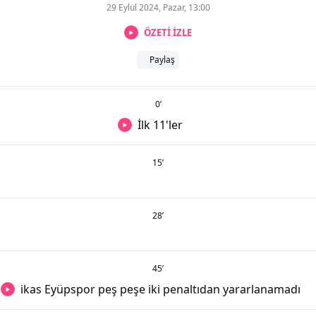
29 Eylül 2024, Pazar, 13:00
ÖZETİ İZLE
Paylaş
0
’
İlk 11'ler
15
’
28
’
45
’
ikas Eyüpspor peş peşe iki penaltıdan yararlanamadı