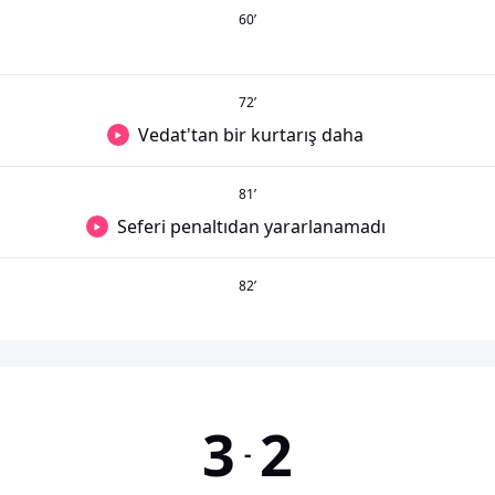
60
’
72
’
Vedat'tan bir kurtarış daha
81
’
Seferi penaltıdan yararlanamadı
82
’
3
2
-