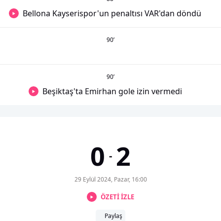
Bellona Kayserispor'un penaltısı VAR'dan döndü
90
’
90
’
Beşiktaş'ta Emirhan gole izin vermedi
0
2
-
29 Eylül 2024, Pazar, 16:00
ÖZETİ İZLE
Paylaş