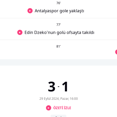
76
’
Antalyaspor gole yaklaştı
77
’
Edin Dzeko'nun golü ofsayta takıldı
81
’
3
1
-
29 Eylül 2024, Pazar, 16:00
ÖZETİ İZLE