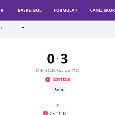
ER
BASKETBOL
FORMULA 1
CANLI SKOR
7
0
3
-
30 Eylül 2024, Pazartesi, 17:00
ÖZETİ İZLE
Paylaş
0
’
İlk 11'ler