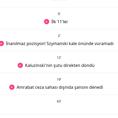
0
’
İlk 11'ler
2
’
İnanılmaz pozisyon! Szymanski kale önünde vuramadı
12
’
Kaluzinski'nin şutu direkten döndü
19
’
Amrabat ceza sahası dışında şansını denedi
63
’