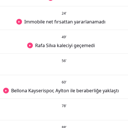
24
’
Immobile net fırsattan yararlanamadı
49
’
Rafa Silva kaleciyi geçemedi
56
’
60
’
Bellona Kayserispor, Aylton ile beraberliğe yaklaştı
78
’
88
’