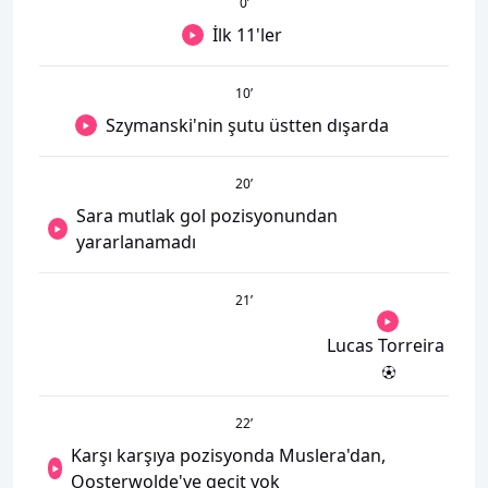
0
’
İlk 11'ler
10
’
Szymanski'nin şutu üstten dışarda
20
’
Sara mutlak gol pozisyonundan
yararlanamadı
21
’
Lucas Torreira
22
’
Karşı karşıya pozisyonda Muslera'dan,
Oosterwolde'ye geçit yok