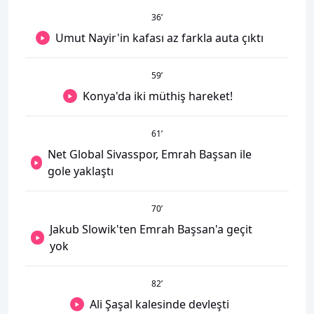
36
’
Umut Nayir'in kafası az farkla auta çıktı
59
’
Konya'da iki müthiş hareket!
61
’
Net Global Sivasspor, Emrah Başsan ile
gole yaklaştı
70
’
Jakub Slowik'ten Emrah Başsan'a geçit
yok
82
’
Ali Şaşal kalesinde devleşti