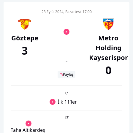
23 Eylül 2024, Pazartesi, 17:00
Göztepe
Metro
Holding
3
Kayserispor
-
0
Paylaş
0
’
İlk 11'ler
13
’
Taha Altıkardeş