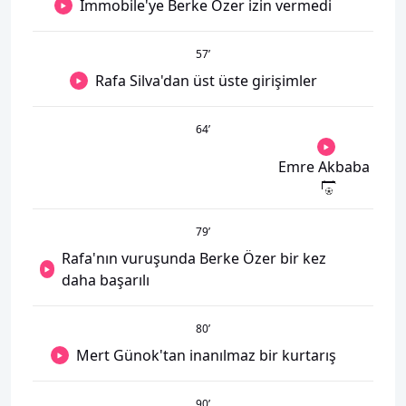
Immobile'ye Berke Özer izin vermedi
57
’
Rafa Silva'dan üst üste girişimler
64
’
Emre Akbaba
79
’
Rafa'nın vuruşunda Berke Özer bir kez
daha başarılı
80
’
Mert Günok'tan inanılmaz bir kurtarış
90
’