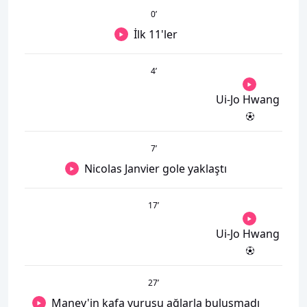
0
’
İlk 11'ler
4
’
Ui-Jo Hwang
7
’
Nicolas Janvier gole yaklaştı
17
’
Ui-Jo Hwang
27
’
Manev'in kafa vuruşu ağlarla buluşmadı