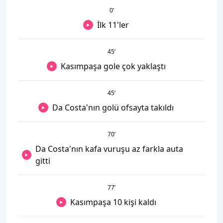
0
’
İlk 11'ler
45
’
Kasımpaşa gole çok yaklaştı
45
’
Da Costa'nın golü ofsayta takıldı
70
’
Da Costa'nın kafa vuruşu az farkla auta
gitti
77
’
Kasımpaşa 10 kişi kaldı