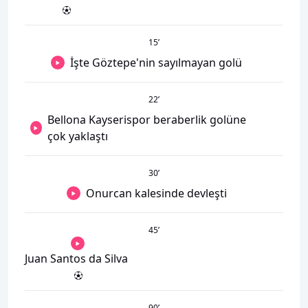
15
’
İşte Göztepe'nin sayılmayan golü
22
’
Bellona Kayserispor beraberlik golüne
çok yaklaştı
30
’
Onurcan kalesinde devleşti
45
’
Juan Santos da Silva
90
’