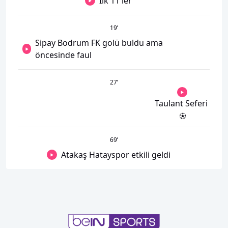
İlk 11'ler
19
’
Sipay Bodrum FK golü buldu ama
öncesinde faul
27
’
Taulant Seferi
69
’
Atakaş Hatayspor etkili geldi