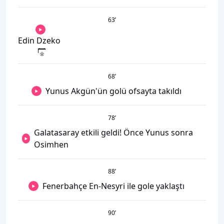
63
’
Edin Dzeko
68
’
Yunus Akgün'ün golü ofsayta takıldı
78
’
Galatasaray etkili geldi! Önce Yunus sonra
Osimhen
88
’
Fenerbahçe En-Nesyri ile gole yaklaştı
90
’