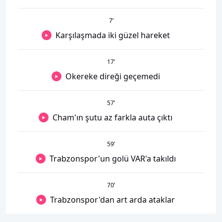
7
’
Karşılaşmada iki güzel hareket
17
’
Okereke direği geçemedi
57
’
Cham'ın şutu az farkla auta çıktı
59
’
Trabzonspor'un golü VAR'a takıldı
70
’
Trabzonspor'dan art arda ataklar