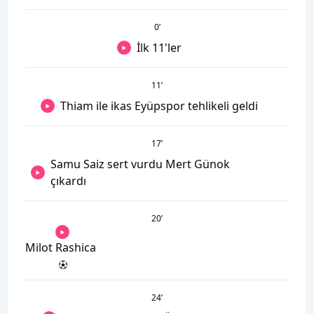
0
’
İlk 11'ler
11
’
Thiam ile ikas Eyüpspor tehlikeli geldi
17
’
Samu Saiz sert vurdu Mert Günok
çıkardı
20
’
Milot Rashica
24
’