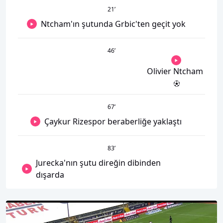
21
’
Ntcham'ın şutunda Grbic'ten geçit yok
46
’
Olivier Ntcham
67
’
Çaykur Rizespor beraberliğe yaklaştı
83
’
Jurecka'nın şutu direğin dibinden
dışarda