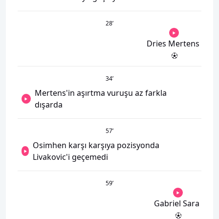
28
’
Dries Mertens
34
’
Mertens'in aşırtma vuruşu az farkla
dışarda
57
’
Osimhen karşı karşıya pozisyonda
Livakovic'i geçemedi
59
’
Gabriel Sara