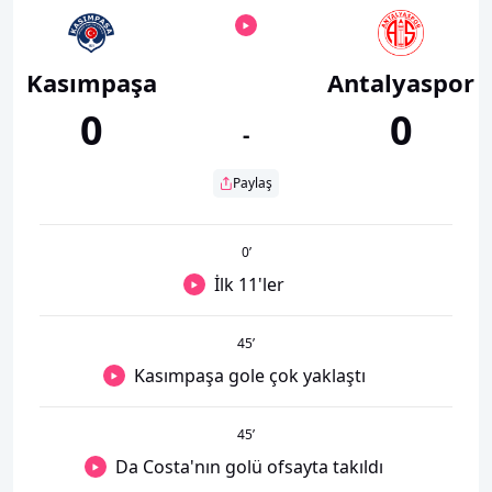
Kasımpaşa
Antalyaspor
0
0
-
Paylaş
0
’
İlk 11'ler
45
’
Kasımpaşa gole çok yaklaştı
45
’
Da Costa'nın golü ofsayta takıldı