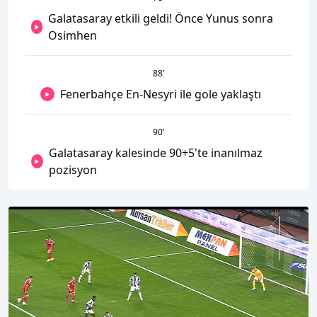
Galatasaray etkili geldi! Önce Yunus sonra
Osimhen
88
’
Fenerbahçe En-Nesyri ile gole yaklaştı
90
’
Galatasaray kalesinde 90+5'te inanılmaz
pozisyon