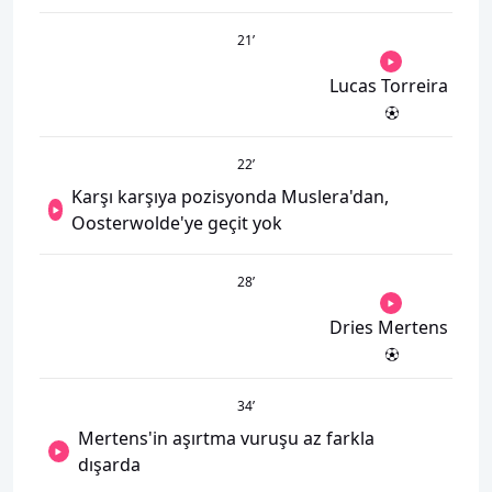
21
’
Lucas Torreira
22
’
Karşı karşıya pozisyonda Muslera'dan,
Oosterwolde'ye geçit yok
28
’
Dries Mertens
34
’
Mertens'in aşırtma vuruşu az farkla
dışarda