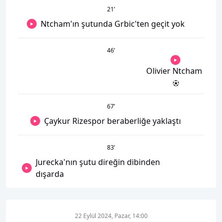
21
’
Ntcham'ın şutunda Grbic'ten geçit yok
46
’
Olivier Ntcham
67
’
Çaykur Rizespor beraberliğe yaklaştı
83
’
Jurecka'nın şutu direğin dibinden
dışarda
22 Eylül 2024, Pazar, 14:00