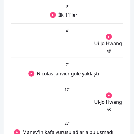
0
’
İlk 11'ler
4
’
Ui-Jo Hwang
7
’
Nicolas Janvier gole yaklaştı
17
’
Ui-Jo Hwang
27
’
Manev'in kafa vuruşu ağlarla buluşmadı