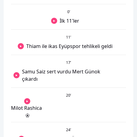
0
’
İlk 11'ler
11
’
Thiam ile ikas Eyüpspor tehlikeli geldi
17
’
Samu Saiz sert vurdu Mert Günok
çıkardı
20
’
Milot Rashica
24
’