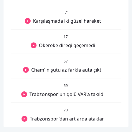
7
’
Karşılaşmada iki güzel hareket
17
’
Okereke direği geçemedi
57
’
Cham'ın şutu az farkla auta çıktı
59
’
Trabzonspor'un golü VAR'a takıldı
70
’
Trabzonspor'dan art arda ataklar