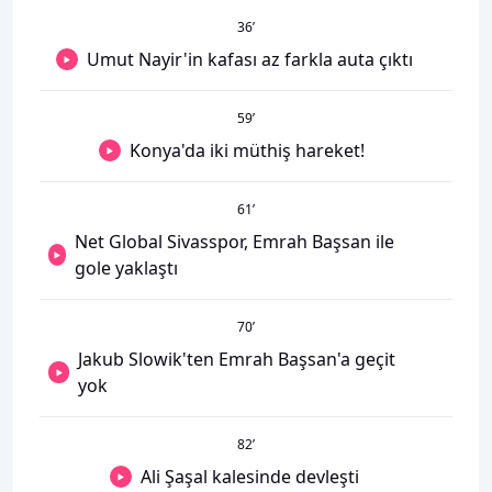
36
’
Umut Nayir'in kafası az farkla auta çıktı
59
’
Konya'da iki müthiş hareket!
61
’
Net Global Sivasspor, Emrah Başsan ile
gole yaklaştı
70
’
Jakub Slowik'ten Emrah Başsan'a geçit
yok
82
’
Ali Şaşal kalesinde devleşti