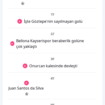
15
’
İşte Göztepe'nin sayılmayan golü
22
’
Bellona Kayserispor beraberlik golüne
çok yaklaştı
30
’
Onurcan kalesinde devleşti
45
’
Juan Santos da Silva
90
’