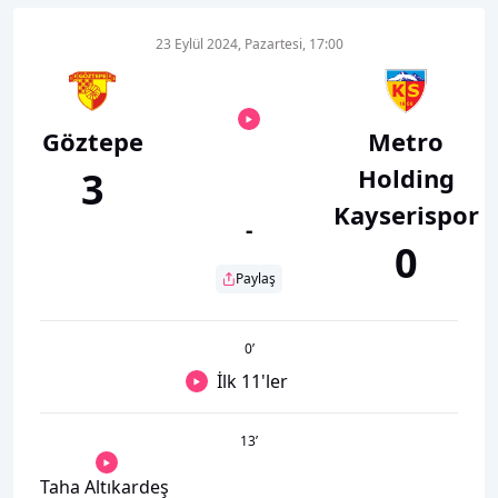
23 Eylül 2024, Pazartesi, 17:00
Göztepe
Metro
Holding
3
Kayserispor
-
0
Paylaş
0
’
İlk 11'ler
13
’
Taha Altıkardeş