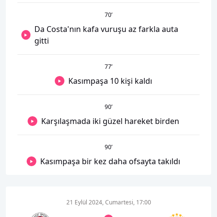
70
’
Da Costa'nın kafa vuruşu az farkla auta
gitti
77
’
Kasımpaşa 10 kişi kaldı
90
’
Karşılaşmada iki güzel hareket birden
90
’
Kasımpaşa bir kez daha ofsayta takıldı
21 Eylül 2024, Cumartesi, 17:00