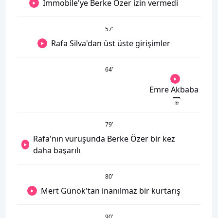
Immobile'ye Berke Özer izin vermedi
57
’
Rafa Silva'dan üst üste girişimler
64
’
Emre Akbaba
79
’
Rafa'nın vuruşunda Berke Özer bir kez
daha başarılı
80
’
Mert Günok'tan inanılmaz bir kurtarış
90
’