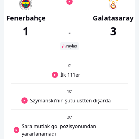
Fenerbahçe
Galatasaray
1
3
-
Paylaş
0
’
İlk 11'ler
10
’
Szymanski'nin şutu üstten dışarda
20
’
Sara mutlak gol pozisyonundan
yararlanamadı