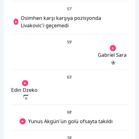
57
’
Osimhen karşı karşıya pozisyonda
Livakovic'i geçemedi
59
’
Gabriel Sara
63
’
Edin Dzeko
68
’
Yunus Akgün'ün golü ofsayta takıldı
78
’