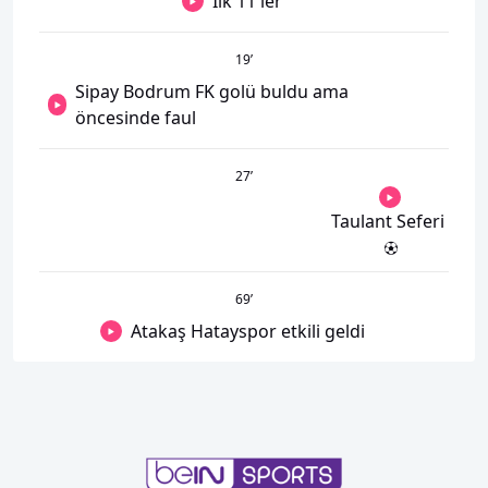
İlk 11'ler
19
’
Sipay Bodrum FK golü buldu ama
öncesinde faul
27
’
Taulant Seferi
69
’
Atakaş Hatayspor etkili geldi