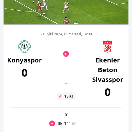
00:01
00:00
21 Eylül 2024, Cumartesi, 14:00
Konyaspor
Ekenler
Beton
0
Sivasspor
-
0
Paylaş
0
’
İlk 11'ler