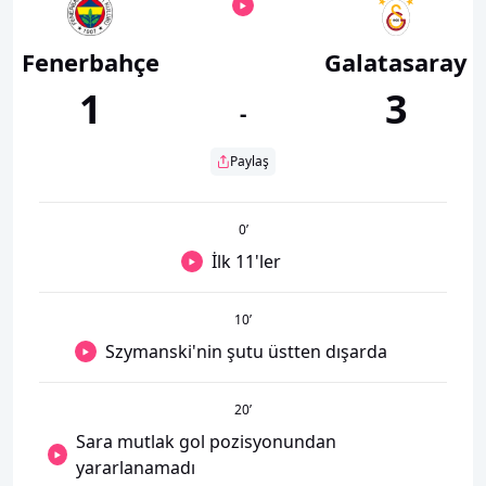
Fenerbahçe
Galatasaray
1
3
-
Paylaş
0
’
İlk 11'ler
10
’
Szymanski'nin şutu üstten dışarda
20
’
Sara mutlak gol pozisyonundan
yararlanamadı