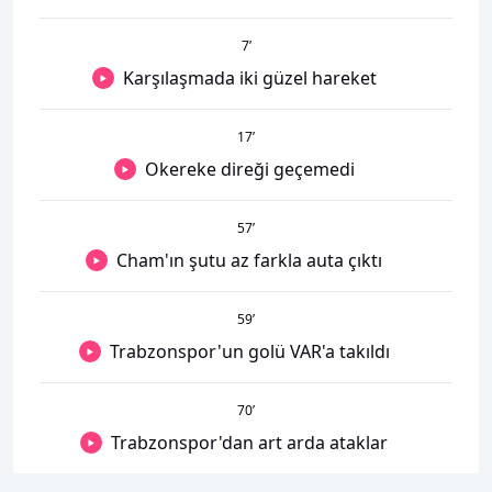
7
’
Karşılaşmada iki güzel hareket
17
’
Okereke direği geçemedi
57
’
Cham'ın şutu az farkla auta çıktı
59
’
Trabzonspor'un golü VAR'a takıldı
70
’
Trabzonspor'dan art arda ataklar