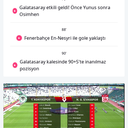
Galatasaray etkili geldi! Önce Yunus sonra
Osimhen
88
’
Fenerbahçe En-Nesyri ile gole yaklaştı
90
’
Galatasaray kalesinde 90+5'te inanılmaz
pozisyon