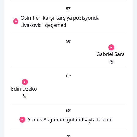
57
’
Osimhen karşı karşıya pozisyonda
Livakovic'i geçemedi
59
’
Gabriel Sara
63
’
Edin Dzeko
68
’
Yunus Akgün'ün golü ofsayta takıldı
78
’