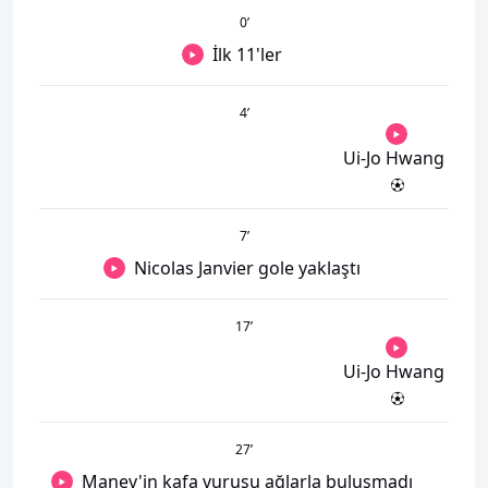
0
’
İlk 11'ler
4
’
Ui-Jo Hwang
7
’
Nicolas Janvier gole yaklaştı
17
’
Ui-Jo Hwang
27
’
Manev'in kafa vuruşu ağlarla buluşmadı