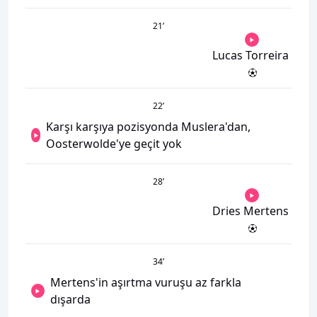
21
’
Lucas Torreira
22
’
Karşı karşıya pozisyonda Muslera'dan,
Oosterwolde'ye geçit yok
28
’
Dries Mertens
34
’
Mertens'in aşırtma vuruşu az farkla
dışarda