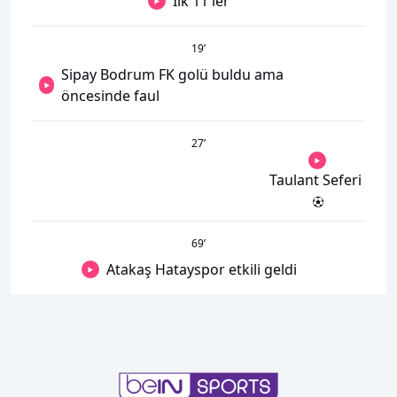
İlk 11'ler
19
’
Sipay Bodrum FK golü buldu ama
öncesinde faul
27
’
Taulant Seferi
69
’
Atakaş Hatayspor etkili geldi