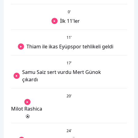
0
’
İlk 11'ler
11
’
Thiam ile ikas Eyüpspor tehlikeli geldi
17
’
Samu Saiz sert vurdu Mert Günok
çıkardı
20
’
Milot Rashica
24
’