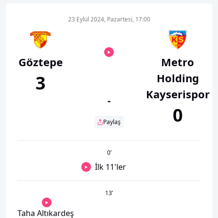
23 Eylül 2024, Pazartesi, 17:00
Göztepe
Metro
Holding
3
Kayserispor
-
0
Paylaş
0
’
İlk 11'ler
13
’
Taha Altıkardeş