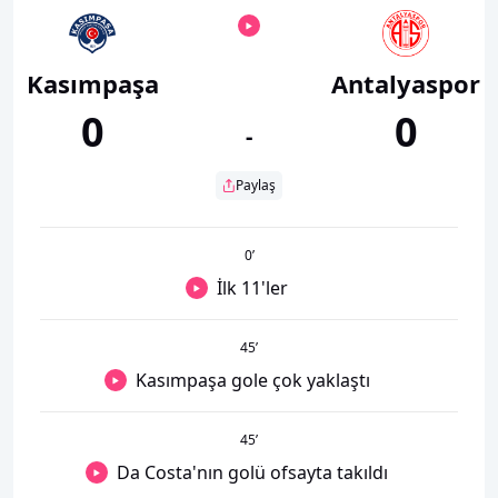
Kasımpaşa
Antalyaspor
0
0
-
Paylaş
0
’
İlk 11'ler
45
’
Kasımpaşa gole çok yaklaştı
45
’
Da Costa'nın golü ofsayta takıldı