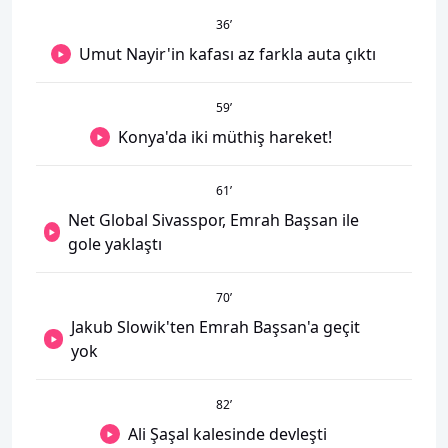
36
’
Umut Nayir'in kafası az farkla auta çıktı
59
’
Konya'da iki müthiş hareket!
61
’
Net Global Sivasspor, Emrah Başsan ile
gole yaklaştı
70
’
Jakub Slowik'ten Emrah Başsan'a geçit
yok
82
’
Ali Şaşal kalesinde devleşti