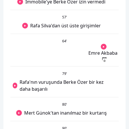
Immobile'ye Berke Özer izin vermedi
57
’
Rafa Silva'dan üst üste girişimler
64
’
Emre Akbaba
79
’
Rafa'nın vuruşunda Berke Özer bir kez
daha başarılı
80
’
Mert Günok'tan inanılmaz bir kurtarış
90
’