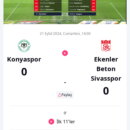
00:18
01:52
21 Eylül 2024, Cumartesi, 14:00
Konyaspor
Ekenler
Beton
0
Sivasspor
-
0
Paylaş
0
’
İlk 11'ler