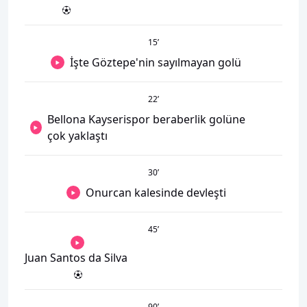
15
’
İşte Göztepe'nin sayılmayan golü
22
’
Bellona Kayserispor beraberlik golüne
çok yaklaştı
30
’
Onurcan kalesinde devleşti
45
’
Juan Santos da Silva
90
’