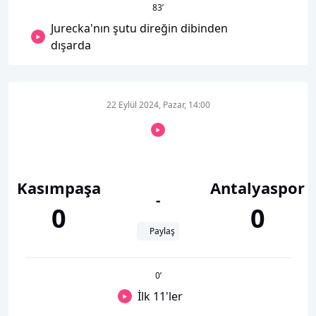
83
’
Jurecka'nın şutu direğin dibinden
dışarda
22 Eylül 2024, Pazar, 14:00
Kasımpaşa
Antalyaspor
-
0
0
Paylaş
0
’
İlk 11'ler