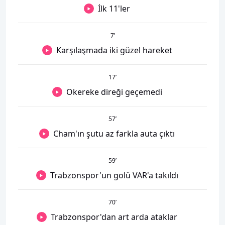
İlk 11'ler
7
’
Karşılaşmada iki güzel hareket
17
’
Okereke direği geçemedi
57
’
Cham'ın şutu az farkla auta çıktı
59
’
Trabzonspor'un golü VAR'a takıldı
70
’
Trabzonspor'dan art arda ataklar