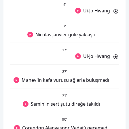
4
’
Ui-Jo Hwang
7
’
Nicolas Janvier gole yaklaştı
17
’
Ui-Jo Hwang
27
’
Manev'in kafa vuruşu ağlarla buluşmadı
71
’
Semih'in sert şutu direğe takıldı
90
’
Corendon Alanyaspor, Vedat'ı geçemedi