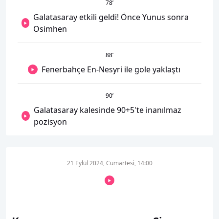
78
’
Galatasaray etkili geldi! Önce Yunus sonra
Osimhen
88
’
Fenerbahçe En-Nesyri ile gole yaklaştı
90
’
Galatasaray kalesinde 90+5'te inanılmaz
pozisyon
21 Eylül 2024, Cumartesi, 14:00