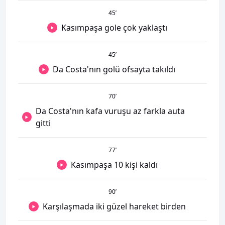
45
’
Kasımpaşa gole çok yaklaştı
45
’
Da Costa'nın golü ofsayta takıldı
70
’
Da Costa'nın kafa vuruşu az farkla auta
gitti
77
’
Kasımpaşa 10 kişi kaldı
90
’
Karşılaşmada iki güzel hareket birden