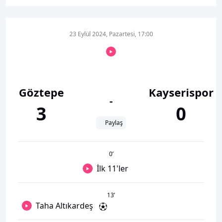
23 Eylül 2024, Pazartesi, 17:00
Göztepe
Kayserispor
-
3
0
Paylaş
0
’
İlk 11'ler
13
’
Taha Altıkardeş