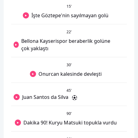
15
’
İşte Göztepe'nin sayılmayan golü
22
’
Bellona Kayserispor beraberlik golüne
çok yaklaştı
30
’
Onurcan kalesinde devleşti
45
’
Juan Santos da Silva
90
’
Dakika 90! Kuryu Matsuki topukla vurdu