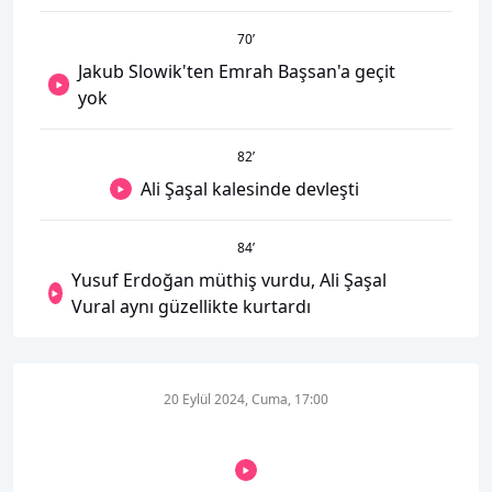
70
’
Jakub Slowik'ten Emrah Başsan'a geçit
yok
82
’
Ali Şaşal kalesinde devleşti
84
’
Yusuf Erdoğan müthiş vurdu, Ali Şaşal
Vural aynı güzellikte kurtardı
20 Eylül 2024, Cuma, 17:00