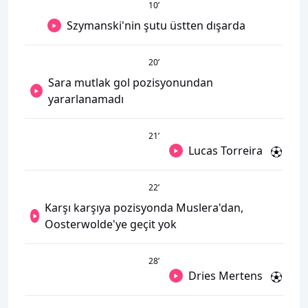
10
’
Szymanski'nin şutu üstten dışarda
20
’
Sara mutlak gol pozisyonundan
yararlanamadı
21
’
Lucas Torreira
22
’
Karşı karşıya pozisyonda Muslera'dan,
Oosterwolde'ye geçit yok
28
’
Dries Mertens