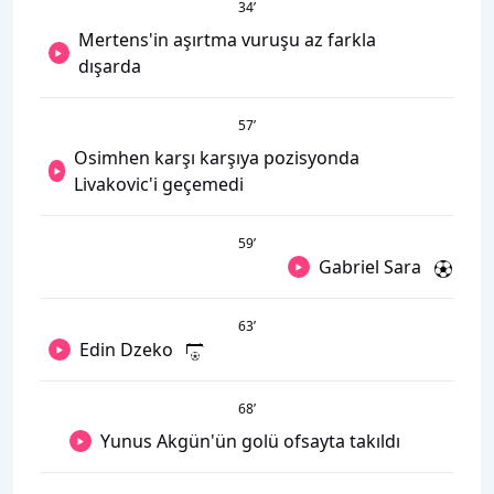
34
’
Mertens'in aşırtma vuruşu az farkla
dışarda
57
’
Osimhen karşı karşıya pozisyonda
Livakovic'i geçemedi
59
’
Gabriel Sara
63
’
Edin Dzeko
68
’
Yunus Akgün'ün golü ofsayta takıldı