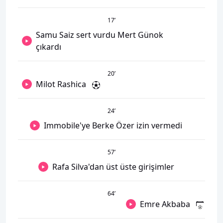
17
’
Samu Saiz sert vurdu Mert Günok
çıkardı
20
’
Milot Rashica
24
’
Immobile'ye Berke Özer izin vermedi
57
’
Rafa Silva'dan üst üste girişimler
64
’
Emre Akbaba