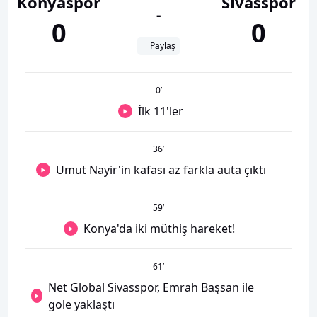
Konyaspor
Sivasspor
-
0
0
Paylaş
0
’
İlk 11'ler
36
’
Umut Nayir'in kafası az farkla auta çıktı
59
’
Konya'da iki müthiş hareket!
61
’
Net Global Sivasspor, Emrah Başsan ile
gole yaklaştı