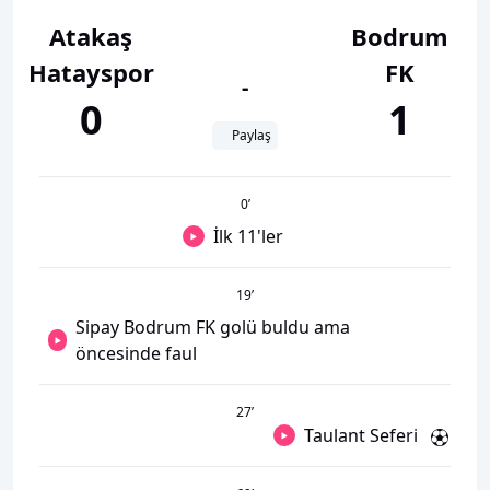
Atakaş
Bodrum
Hatayspor
FK
-
0
1
Paylaş
0
’
İlk 11'ler
19
’
Sipay Bodrum FK golü buldu ama
öncesinde faul
27
’
Taulant Seferi