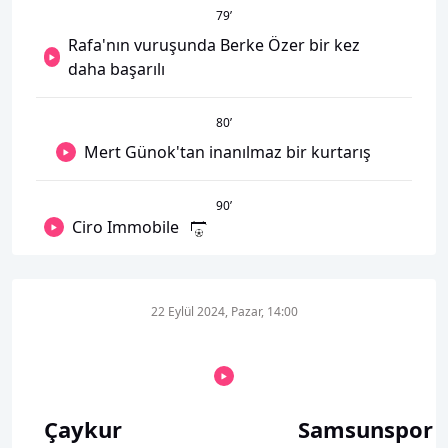
79
’
Rafa'nın vuruşunda Berke Özer bir kez
daha başarılı
80
’
Mert Günok'tan inanılmaz bir kurtarış
90
’
Ciro Immobile
22 Eylül 2024, Pazar, 14:00
Çaykur
Samsunspor