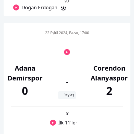
90
’
Doğan Erdoğan
22 Eylül 2024, Pazar, 17:00
Adana
Corendon
Demirspor
Alanyaspor
-
0
2
Paylaş
0
’
İlk 11'ler