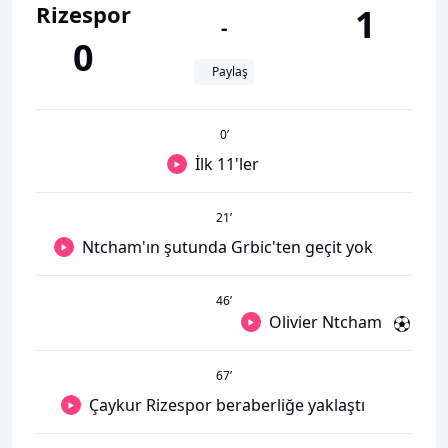
Rizespor
1
-
0
Paylaş
0
’
İlk 11'ler
21
’
Ntcham'ın şutunda Grbic'ten geçit yok
46
’
Olivier Ntcham
67
’
Çaykur Rizespor beraberliğe yaklaştı