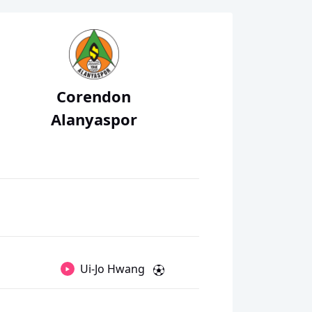
Corendon
Alanyaspor
Ui-Jo Hwang