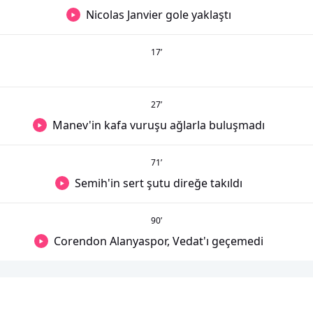
Nicolas Janvier gole yaklaştı
17
’
27
’
Manev'in kafa vuruşu ağlarla buluşmadı
71
’
Semih'in sert şutu direğe takıldı
90
’
Corendon Alanyaspor, Vedat'ı geçemedi