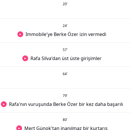
20
’
24
’
Immobile'ye Berke Özer izin vermedi
57
’
Rafa Silva'dan üst üste girişimler
64
’
79
’
Rafa'nın vuruşunda Berke Özer bir kez daha başarılı
80
’
Mert Günok'tan inanılmaz bir kurtarış