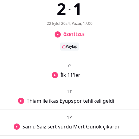
2
1
-
22 Eylül 2024, Pazar, 17:00
ÖZETİ İZLE
Paylaş
0
’
İlk 11'ler
11
’
Thiam ile ikas Eyüpspor tehlikeli geldi
17
’
Samu Saiz sert vurdu Mert Günok çıkardı