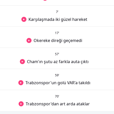
7
’
Karşılaşmada iki güzel hareket
17
’
Okereke direği geçemedi
57
’
Cham'ın şutu az farkla auta çıktı
59
’
Trabzonspor'un golü VAR'a takıldı
70
’
Trabzonspor'dan art arda ataklar