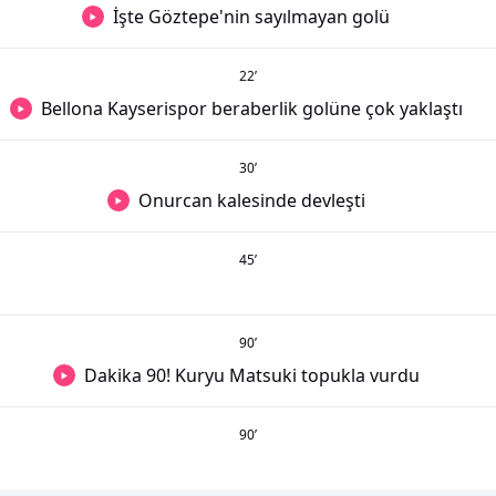
İşte Göztepe'nin sayılmayan golü
22
’
Bellona Kayserispor beraberlik golüne çok yaklaştı
30
’
Onurcan kalesinde devleşti
45
’
90
’
Dakika 90! Kuryu Matsuki topukla vurdu
90
’