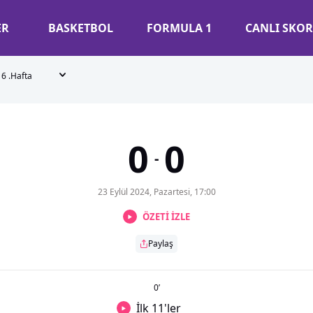
ER
BASKETBOL
FORMULA 1
CANLI SKOR
6 .Hafta
0
0
-
23 Eylül 2024, Pazartesi, 17:00
ÖZETİ İZLE
Paylaş
0
’
İlk 11'ler