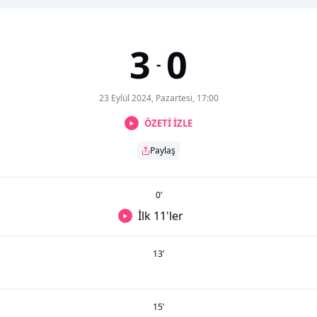
3
0
-
23 Eylül 2024, Pazartesi, 17:00
ÖZETİ İZLE
Paylaş
0
’
İlk 11'ler
13
’
15
’