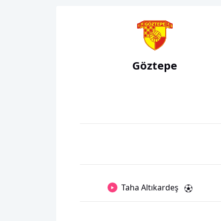
Göztepe
Taha Altıkardeş