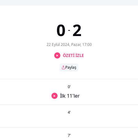
0
2
-
22 Eylül 2024, Pazar, 17:00
ÖZETİ İZLE
Paylaş
0
’
İlk 11'ler
4
’
7
’